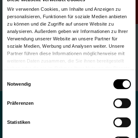
Rabattcode
support@lalalo.de
Wir verwenden Cookies, um Inhalte und Anzeigen zu
Telefon
personalisieren, Funktionen für soziale Medien anbieten
+49 221 64000780
zu können und die Zugriffe auf unsere Website zu
analysieren. Außerdem geben wir Informationen zu Ihrer
Verwendung unserer Website an unsere Partner für
Lass' uns Freunde sein
soziale Medien, Werbung und Analysen weiter. Unsere
Partner führen diese Informationen möglicherweise mit
weiteren Daten zusammen, die Sie ihnen bereitgestellt
haben oder die sie im Rahmen Ihrer Nutzung der Dienste
gesammelt haben.
Einwilligungsauswahl
#lalalo
Notwendig
Präferenzen
Service
Statistiken
Deine Vorteile mit LALALO