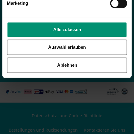
Marketing
Geschenkideen
Das Unternehmen
Alle zulassen
Hinweis (EU AI Act):
Shop:
Produktfotos, die per KI modifiziert wurden (z. B.
Auswahl erlauben
der Hintergrund), sind entsprechend gekennzeichnet.
Magazin:
Bilder in
unserem Magazin enthalten KI-generierte Symbolbilder. Texte werden
redaktionell verantwortet – KI unterstützt nur bei Planung und
Ablehnen
Rechtschreibung.
Mehr zur KI-Nutzung
.
Datenschutz- und Cookie-Richtlinie
Bestellungen und Rücksendungen
Kontaktieren Sie uns