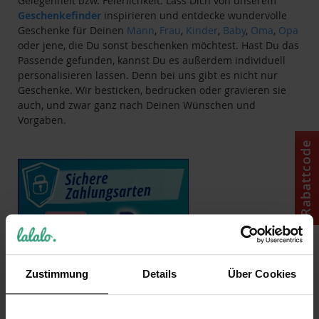
Gelegenheit bzw. Feierlichkeit. Lass Dich von unserem
Geschenkefinder
inspirieren und entdecke wundervolle
Geschenke für Deinen
Mann
,
Frau
,
Kinder
,
Baby
,
Oma
,
Opa
oder jene, die Du sonst beschenken möchtest. Hast Du das
Passende gefunden, kannst Du es außerdem individuell
personalisieren lassen. Denn bei uns gibt es nicht nur
Geschenke. Wir besticken, bedrucken oder gravieren sie
auch, und zwar ganz nach Deinen Wünschen und
Vorgaben.
Rabattcode
Zustimmung
Details
Über Cookies