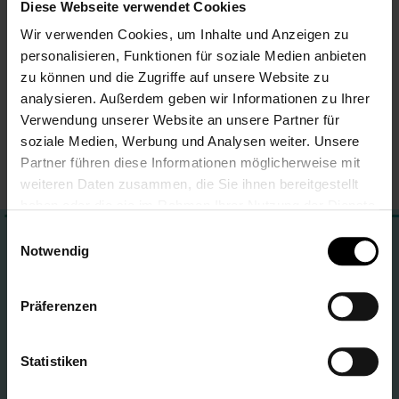
Diese Webseite verwendet Cookies
Wir verwenden Cookies, um Inhalte und Anzeigen zu
personalisieren, Funktionen für soziale Medien anbieten
Meine Wunschliste
zu können und die Zugriffe auf unsere Website zu
analysieren. Außerdem geben wir Informationen zu Ihrer
Du hast keine Artikel auf deiner Wunschliste.
Verwendung unserer Website an unsere Partner für
soziale Medien, Werbung und Analysen weiter. Unsere
Partner führen diese Informationen möglicherweise mit
weiteren Daten zusammen, die Sie ihnen bereitgestellt
haben oder die sie im Rahmen Ihrer Nutzung der Dienste
gesammelt haben.
Einwilligungsauswahl
Dein LALALO Service-Team ist für dich da!
Notwendig
Adresse
LALALO
Präferenzen
St.-Tönnis-Str. 71
50769 Köln, Worringen
Deutschland
Statistiken