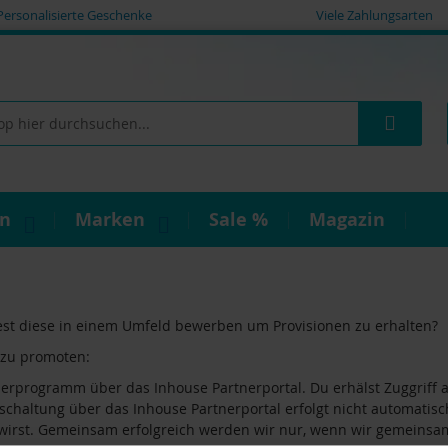
Personalisierte Geschenke
Viele Zahlungsarten
Such
on
Marken
Sale %
Magazin
test diese in einem Umfeld bewerben um Provisionen zu erhalten?
 zu promoten:
tnerprogramm über das Inhouse Partnerportal. Du erhälst Zuggriff
ischaltung über das Inhouse Partnerportal erfolgt nicht automatis
t wirst. Gemeinsam erfolgreich werden wir nur, wenn wir gemeinsa