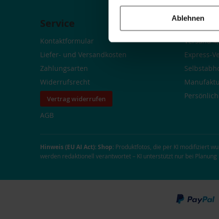
Ablehnen
Service
Deine 
Kontaktformular
Versand 4,
Liefer- und Versandkosten
Express-V
Zahlungsarten
Selbstabh
Widerrufsrecht
Manufaktu
Persönlic
Vertrag widerrufen
AGB
Hinweis (EU AI Act):
Shop:
Produktfotos, die per KI modifiziert w
werden redaktionell verantwortet – KI unterstützt nur bei Planun