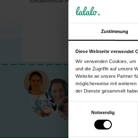
Kontaktformular bei uns!
Zustimmung
Diese Webseite verwendet 
Wir verwenden Cookies, um I
und die Zugriffe auf unsere 
Dein LA
Website an unsere Partner fü
möglicherweise mit weiteren
der Dienste gesammelt habe
Adresse
LALALO
St.-Tönnis
Einwilligungsauswahl
50769 Kö
Notwendig
Deutschl