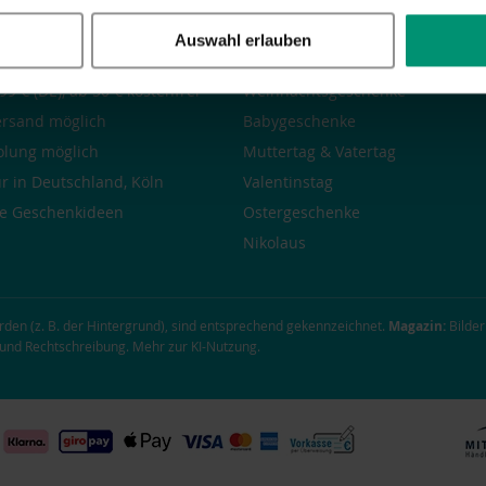
Auswahl erlauben
Vorteile mit LALALO
Geschenkideen
99 € (DE), ab 50 € kostenfrei
Weihnachtsgeschenke
ersand möglich
Babygeschenke
olung möglich
Muttertag
&
Vatertag
r in Deutschland, Köln
Valentinstag
he
Geschenkideen
Ostergeschenke
Nikolaus
urden (z. B. der Hintergrund), sind entsprechend gekennzeichnet.
Magazin:
Bilder
g und Rechtschreibung.
Mehr zur KI-Nutzung
.