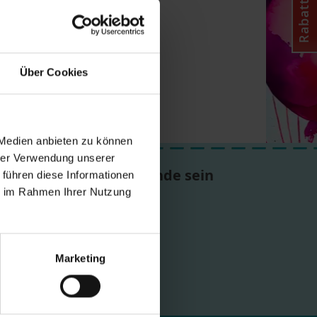
Rabattcode
Über Cookies
 Medien anbieten zu können
hrer Verwendung unserer
Lass' uns Freunde sein
 führen diese Informationen
ie im Rahmen Ihrer Nutzung
#lalalo
Marketing