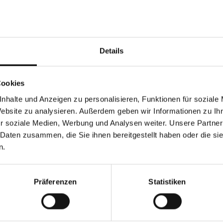
Details
Cookies
nhalte und Anzeigen zu personalisieren, Funktionen für soziale
Website zu analysieren. Außerdem geben wir Informationen zu I
LALO Service-Team ist für dich da!
r soziale Medien, Werbung und Analysen weiter. Unsere Partner
 Daten zusammen, die Sie ihnen bereitgestellt haben oder die s
n.
E-Mail
support@lalalo.de
-Str. 71
ln, Worringen
Präferenzen
Statistiken
Telefon
and
+49 221 64000780