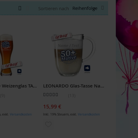
Anzeigen
Absteigend
Liste
Liste
Sortieren nach
als
sortieren
LEONARDO Weizenglas TAVERNA mit Gravur, 500 ml, personalisiert mit Namen oder Wunschtext, Weißbierglas graviert
LEONARDO Glas-Tasse Napoli, Personalisiertes Geschenk für Männer & Frauen mit Gravur
Bewertung:
9
13
92
100
% of
15,99 €
n
,
exkl.
Versandkosten
Inkl. 19% Steuern
,
exkl.
Versandkosten
ZUR
LISTE
WUNSCHLISTE