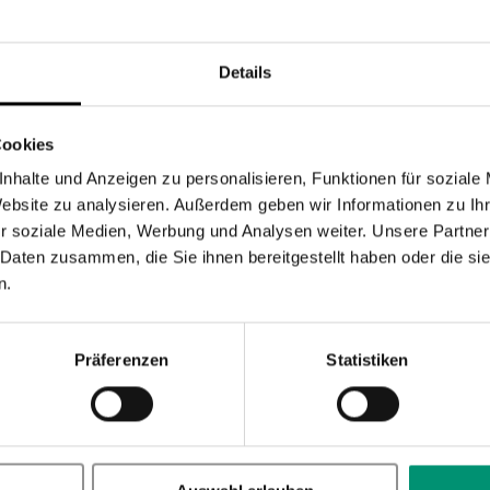
Details
Baby Armband von LALALO, personalisierbares Taufgeschenk in Blau/Grau
Hochwertiges Baby Armband von LALALO, Perlenarmband Pink/Rosa
Bewertung:
5
3
100
100
% of
Cookies
7,99 €
nhalte und Anzeigen zu personalisieren, Funktionen für soziale
rn
,
exkl.
Versandkosten
Inkl. 19% Steuern
,
exkl.
Versandkosten
Website zu analysieren. Außerdem geben wir Informationen zu I
ZUR
r soziale Medien, Werbung und Analysen weiter. Unsere Partner
 Daten zusammen, die Sie ihnen bereitgestellt haben oder die s
LISTE
WUNSCHLISTE
n.
ÜGEN
HINZUFÜGEN
Präferenzen
Statistiken
ende Geschenk finden
len Optionen in unserem
Geschenkefinder
findest Du garantiert g
Ostern
oder
Weihnachten
, zum
Abschied
, zum Jubiläum oder zu jed
nserem
Geschenkefinder
inspirieren und entdecke wundervolle Ge