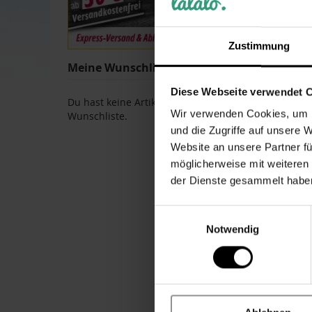
Zustimmung
Meine Wunschliste
Bewertung:
100
100
% of
Diese Webseite verwendet 
Du hast keine Artikel auf deiner
7,99 €
Wir verwenden Cookies, um I
Wunschliste.
Inkl. 19% Steue
und die Zugriffe auf unsere 
ZUR
Website an unsere Partner fü
möglicherweise mit weiteren
WUNSCH
der Dienste gesammelt habe
HINZUF
Einwilligungsauswahl
Notwendig
Das pass
Mit den vie
Hochzeit
,zu
Dich von u