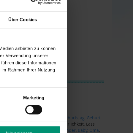
Über Cookies
 Medien anbieten zu können
hrer Verwendung unserer
 führen diese Informationen
ie im Rahmen Ihrer Nutzung
Marketing
enau das richtige Geschenk zum
Geburtstag
,
Geburt
,
er anderen Gelegenheit bzw. Feierlichkeit. Lass
schenke für Deinen
Mann
,
Frau
,
Kinder
,
Baby
,
Oma
,