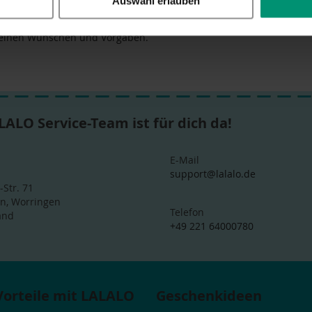
Auswahl erlauben
e, die Du sonst beschenken möchtest. Hast Du das Passende gefu
ren lassen. Denn bei uns gibt es nicht nur Geschenke. Wir bestick
einen Wünschen und Vorgaben.
LALO Service-Team ist für dich da!
E-Mail
support@lalalo.de
-Str. 71
ln, Worringen
Telefon
and
+49 221 64000780
Vorteile mit LALALO
Geschenkideen