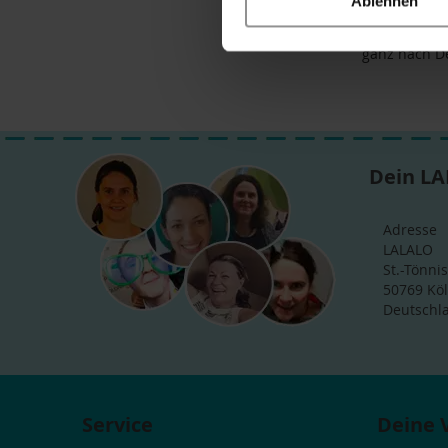
Ablehnen
Opa
oder jen
personalisie
ganz nach D
Dein LA
Adresse
LALALO
St.-Tönnis
50769 Kö
Deutschl
Service
Deine 