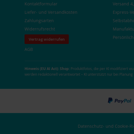
Kontaktformular
Versand 4,
Liefer- und Versandkosten
Express-V
Zahlungsarten
Selbstabh
Widerrufsrecht
Manufaktu
Persönlic
Vertrag widerrufen
AGB
Hinweis (EU AI Act):
Shop:
Produktfotos, die per KI modifiziert w
werden redaktionell verantwortet – KI unterstützt nur bei Planun
Datenschutz- und Cookie-Ric