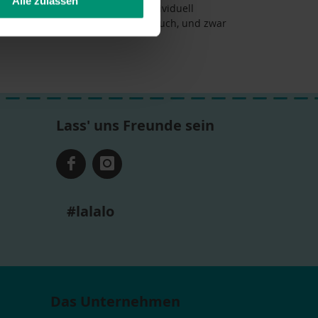
Alle zulassen
nden, kannst Du es außerdem individuell
en, bedrucken oder gravieren sie auch, und zwar
Lass' uns Freunde sein
#lalalo
Das Unternehmen