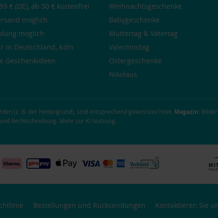
99 € (DE), ab 50 € kostenfrei
Weihnachtsgeschenke
ersand möglich
Babygeschenke
olung möglich
Muttertag
&
Vatertag
r in Deutschland, Köln
Valentinstag
he
Geschenkideen
Ostergeschenke
Nikolaus
urden (z. B. der Hintergrund), sind entsprechend gekennzeichnet.
Magazin:
Bilder
g und Rechtschreibung.
Mehr zur KI-Nutzung
.
htlinie
Bestellungen und Rücksendungen
Kontaktieren Sie u