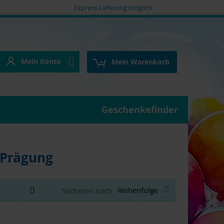
Express-Lieferung möglich
Mein Konto
e
Mein Konto
Mein Warenkorb
Geschenkefinder
 Prägung
Anzeigen
Absteigend
Liste
Liste
Sortieren nach
als
sortieren