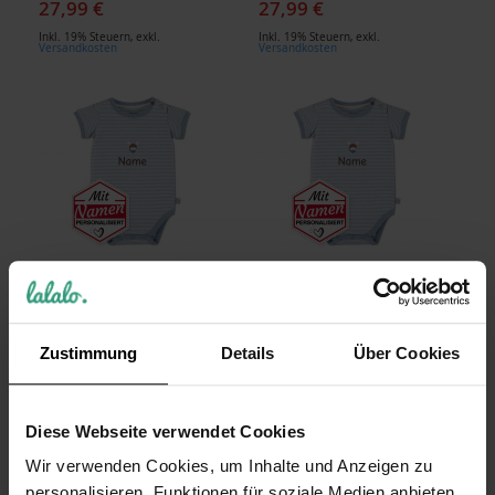
27,99 €
27,99 €
Inkl. 19% Steuern
,
exkl.
Inkl. 19% Steuern
,
exkl.
Versandkosten
Versandkosten
Sterntaler GOTS Baby
Sterntaler GOTS Baby
Body Esel Emmi hellblau,
Body Esel Emmi hellblau,
Gr. 68
Gr. 56
Zustimmung
Details
Über Cookies
27,99 €
27,99 €
Inkl. 19% Steuern
,
exkl.
Inkl. 19% Steuern
,
exkl.
Versandkosten
Versandkosten
Diese Webseite verwendet Cookies
Wir verwenden Cookies, um Inhalte und Anzeigen zu
personalisieren, Funktionen für soziale Medien anbieten