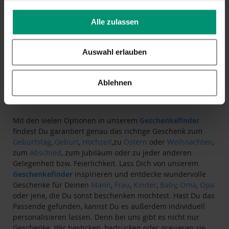
Body Esel Emmi rosa, Gr.
Body Esel Emmi rosa, Gr.
68
56
Alle zulassen
27,99 €
27,99 €
Inkl. 19% Steuern
,
exkl.
Inkl. 19% Steuern
,
exkl.
Auswahl erlauben
Versandkosten
Versandkosten
Ablehnen
Das passende Geschenk finden
Mit den vielen Optionen in unserem
Geschenkefinder
findest Du garantiert genau das richtige Geschenk zum
Geburtstag
,
Geburt
,
Hochzeit
,zu
Ostern
oder
Weihnachten
,
zum
Abschied
, zum Jubiläum oder zu jeder anderen
Gelegenheit bzw. Feierlichkeit. Lass Dich von unserem
Geschenkefinder
inspirieren und entdecke wundervolle
Geschenke für Deinen
Mann
,
Frau
,
Kinder
,
Baby
,
Oma
,
Opa
oder jene, die Du sonst beschenken möchtest. Hast Du das
Passende gefunden, kannst Du es außerdem individuell
personalisieren lassen. Denn bei uns gibt es nicht nur
Geschenke. Wir besticken, bedrucken oder gravieren sie