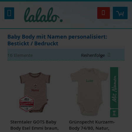
Zum
Inhalt
Mei
Suche
springen
Baby Body mit Namen personalisiert:
Bestickt / Bedruckt
Absteigen
16
Elemente
sortieren
Sterntaler GOTS Baby
Grünspecht Kurzarm-
Body Esel Emmi braun,
Body 74/80, Natur,