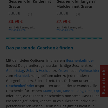
Geschenk für Kinder mit
Geschenk für Jungen /
Gravur
Mädchen mit Gravur
Bewertung:
Bewertung:
1
3
100
100
93
100
% of
% of
33,99 €
37,99 €
Inkl. 19% Steuern
,
exkl.
Inkl. 19% Steuern
,
exkl.
Versandkosten
Versandkosten
Das passende Geschenk finden
Mit den vielen Optionen in unserem
Geschenkefinder
findest Du garantiert genau das richtige Geschenk zum
Rabattcode
Geburtstag
,
Geburt
,
Hochzeit
,zu
Ostern
oder
Weihnachten
,
zum
Abschied
, zum Jubiläum oder zu jeder anderen
Gelegenheit bzw. Feierlichkeit. Lass Dich von unserem
Geschenkefinder
inspirieren und entdecke wundervolle
Geschenke für Deinen
Mann
,
Frau
,
Kinder
,
Baby
,
Oma
,
Opa
oder jene, die Du sonst beschenken möchtest. Hast Du das
Passende gefunden, kannst Du es außerdem individuell
personalisieren lassen. Denn bei uns gibt es nicht nur