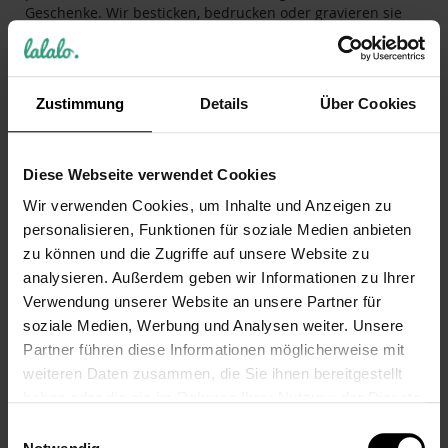
Geschenke. Wir besticken, bedrucken oder gravieren sie
auch, und zwar ganz nach Deinen Wünschen und
Vorgaben.
Zustimmung
Details
Über Cookies
Diese Webseite verwendet Cookies
Wir verwenden Cookies, um Inhalte und Anzeigen zu
personalisieren, Funktionen für soziale Medien anbieten
zu können und die Zugriffe auf unsere Website zu
analysieren. Außerdem geben wir Informationen zu Ihrer
Verwendung unserer Website an unsere Partner für
soziale Medien, Werbung und Analysen weiter. Unsere
Partner führen diese Informationen möglicherweise mit
weiteren Daten zusammen, die Sie ihnen bereitgestellt
Meine Wunschliste
haben oder die sie im Rahmen Ihrer Nutzung der Dienste
gesammelt haben.
Einwilligungsauswahl