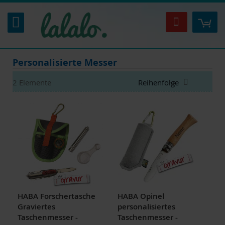
Zum
Inhalt
Mei
Suche
springen
Personalisierte Messer
Absteigen
2
Elemente
sortieren
HABA Forschertasche
HABA Opinel
Graviertes
personalisiertes
Taschenmesser -
Taschenmesser -