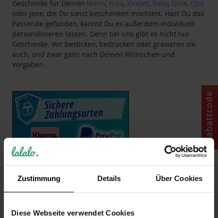
Geschenke für Deinen
Mann
,
Frau
,
Kinder
,
Baby
,
Oma
,
Opa
oder jene, die Du sonst beschenken möchtest. Hast Du das
Passende gefunden, kannst Du es außerdem individuell
personalisieren lassen. Denn bei uns gibt es nicht nur
Geschenke. Wir besticken, bedrucken oder gravieren sie
auch, und zwar ganz nach Deinen Wünschen und
Vorgaben.
Rabattcode
Zustimmung
Details
Über Cookies
Diese Webseite verwendet Cookies