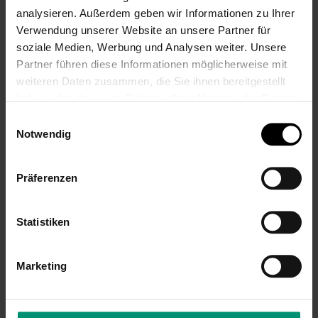
analysieren. Außerdem geben wir Informationen zu Ihrer
Verwendung unserer Website an unsere Partner für
soziale Medien, Werbung und Analysen weiter. Unsere
Partner führen diese Informationen möglicherweise mit
weiteren Daten zusammen, die Sie ihnen bereitgestellt
haben oder die sie im Rahmen Ihrer Nutzung der Dienste
gesammelt haben.
Einwilligungsauswahl
Notwendig
Präferenzen
Statistiken
Meine Wunschliste
Marketing
Du hast keine Artikel auf deiner Wunschliste.