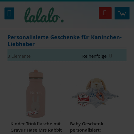
Zum
Inhalt
Mei
Suche
springen
Personalisierte Geschenke für Kaninchen-
Liebhaber
Absteigen
3
Elemente
sortieren
Kinder Trinkflasche mit
Baby Geschenk
Gravur Hase Mrs Rabbit
personalisiert: