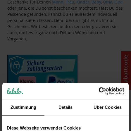
Geschenke für Deinen
Mann
,
Frau
,
Kinder
,
Baby
,
Oma
,
Opa
oder jene, die Du sonst beschenken möchtest. Hast Du das
Passende gefunden, kannst Du es außerdem individuell
personalisieren lassen. Denn bei uns gibt es nicht nur
Geschenke. Wir besticken, bedrucken oder gravieren sie
auch, und zwar ganz nach Deinen Wünschen und
Vorgaben.
Rabattcode
Zustimmung
Details
Über Cookies
Diese Webseite verwendet Cookies