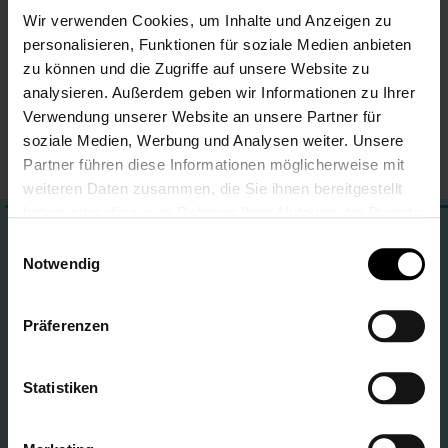
Wir verwenden Cookies, um Inhalte und Anzeigen zu
Meine Wunschliste
personalisieren, Funktionen für soziale Medien anbieten
zu können und die Zugriffe auf unsere Website zu
Du hast keine Artikel auf deiner Wunschliste.
analysieren. Außerdem geben wir Informationen zu Ihrer
Verwendung unserer Website an unsere Partner für
soziale Medien, Werbung und Analysen weiter. Unsere
Partner führen diese Informationen möglicherweise mit
weiteren Daten zusammen, die Sie ihnen bereitgestellt
haben oder die sie im Rahmen Ihrer Nutzung der Dienste
gesammelt haben.
Dein LALALO Service-Team ist für dich da!
Einwilligungsauswahl
Notwendig
Adresse
LALALO
Präferenzen
St.-Tönnis-Str. 71
50769 Köln, Worringen
Deutschland
Statistiken
E-Mail
support@lalalo.de