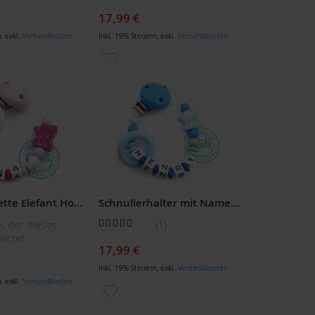
17,99 €
n
,
exkl.
Versandkosten
Inkl. 19% Steuern
,
exkl.
Versandkosten
ZUR
LISTE
WUNSCHLISTE
ÜGEN
HINZUFÜGEN
Schnullerkette Elefant Holzring Rosa
Schnullerhalter mit Namen: Handmade Elefant Schnullerkette, Geschenk zur Geburt
Bewertung:
e, der dieses
1
80
100
% of
ertet
17,99 €
Inkl. 19% Steuern
,
exkl.
Versandkosten
n
,
exkl.
Versandkosten
ZUR