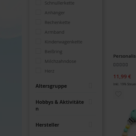
Schnullerkette
Anhänger
Rechenkette
Armband
Kinderwagenkette
Beißring
Milchzahndose
Bewertung:
100
100
% of
Herz
11,99 €
Engel
Inkl. 19% Steue
Altersgruppe
Namenskette
ZUR
Hobbys & Aktivitäte
WUNSCH
n
HINZUF
Hersteller