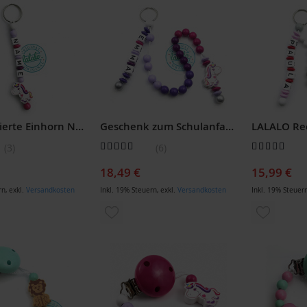
Personalisierte Einhorn Namenskette & Schlüsselanhänger zum Geburtstag
Geschenk zum Schulanfang: Personalisierte Rechenkette Einhorn
Bewertung:
Bewertung:
3
6
93
100
100
100
% of
% of
18,49 €
15,99 €
rn
,
exkl.
Versandkosten
Inkl. 19% Steuern
,
exkl.
Versandkosten
Inkl. 19% Steuer
ZUR
ZUR
LISTE
WUNSCHLISTE
WUNSCH
ÜGEN
HINZUFÜGEN
HINZUF