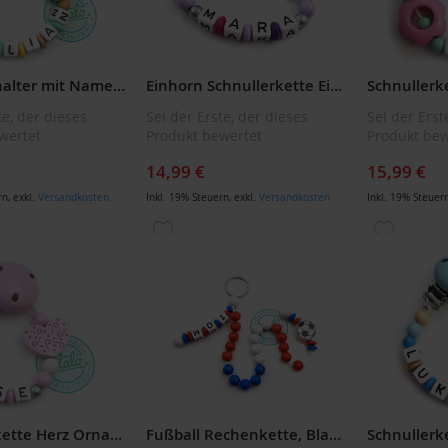
Schnullerhalter mit Namen: Handmade Löwe Mint/Grün Schnullerkette, Geschenk zur Geburt
Einhorn Schnullerkette Einhorn, Rosa Pink
te, der dieses
Sei der Erste, der dieses
Sei der Erst
wertet
Produkt bewertet
Produkt bew
14,99 €
15,99 €
rn
,
exkl.
Versandkosten
Inkl. 19% Steuern
,
exkl.
Versandkosten
Inkl. 19% Steuer
ZUR
ZUR
LISTE
WUNSCHLISTE
WUNSCH
ÜGEN
HINZUFÜGEN
HINZUF
Schnullerkette Herz Ornament Rosa
Fußball Rechenkette, Blau / Rot / Weiß