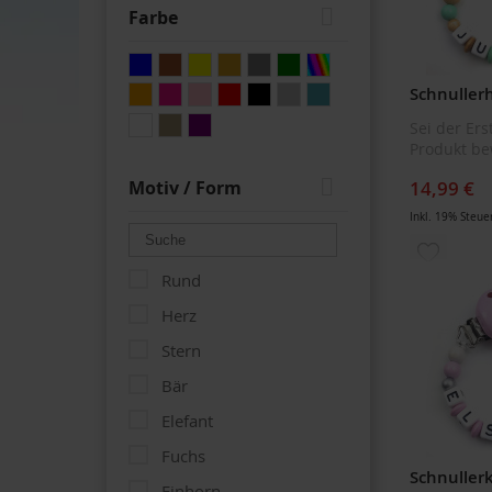
Farbe
Sei der Ers
Produkt be
Motiv / Form
14,99 €
Inkl. 19% Steue
ZUR
Rund
WUNSCH
Herz
HINZUF
Stern
Bär
Elefant
Fuchs
Einhorn