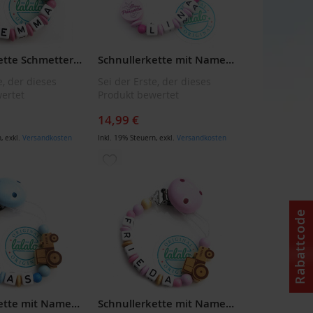
Schnullerkette Schmetterling + Blume Rosa Mint Türkis
Schnullerkette mit Namen: Handmade Kleine Prinzessin Stern Rosa Namenskette, Mädchen Schnullerhalter
e, der dieses
Sei der Erste, der dieses
ertet
Produkt bewertet
14,99 €
n
,
exkl.
Versandkosten
Inkl. 19% Steuern
,
exkl.
Versandkosten
ZUR
LISTE
WUNSCHLISTE
ÜGEN
HINZUFÜGEN
Rabattcode
Schnullerkette mit Namen Traktor Trecker Baby Schnullerhalter Handmade Namenskette Junge
Schnullerkette mit Namen: Handmade Traktor, Rosa Namenskette, Mädchen Geschenk zur Geburt