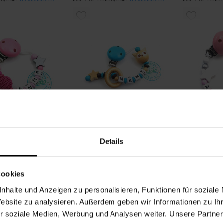
ZUR
ZUR
LISTE
WUNSCHLISTE
WUNSCH
ÜGEN
HINZUFÜGEN
HINZUF
Schnullerkette Häkelperle 2 Sterne Pink
Schnullerkette Eule Holzring Blau
te, der dieses
Sei der Erste, der dieses
Sei der Erst
Details
wertet
Produkt bewertet
Produkt bew
14,99 €
14,99 €
Cookies
rn
,
exkl.
Versandkosten
Inkl. 19% Steuern
,
exkl.
Versandkosten
Inkl. 19% Steuer
ZUR
ZUR
nhalte und Anzeigen zu personalisieren, Funktionen für soziale
Website zu analysieren. Außerdem geben wir Informationen zu I
LISTE
WUNSCHLISTE
WUNSCH
r soziale Medien, Werbung und Analysen weiter. Unsere Partner