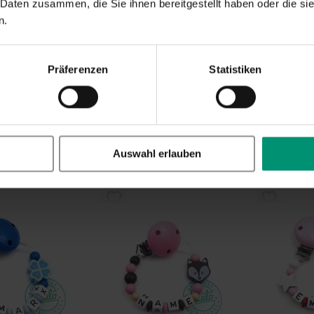
ÜGEN
HINZUFÜGEN
HINZUF
 Daten zusammen, die Sie ihnen bereitgestellt haben oder die s
n.
Präferenzen
Statistiken
Schnullerkette, 3D Bär Herz Holzring Rosa
Schnullerkette, 3D Bär Stern Petrol Grün Braun
te, der dieses
Sei der Erste, der dieses
Sei der Erst
wertet
Produkt bewertet
Produkt bew
Auswahl erlauben
17,99 €
14,99 €
rn
,
exkl.
Versandkosten
Inkl. 19% Steuern
,
exkl.
Versandkosten
Inkl. 19% Steuer
ZUR
ZUR
LISTE
WUNSCHLISTE
WUNSCH
ÜGEN
HINZUFÜGEN
HINZUF