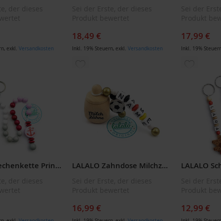
te, der dieses
Sei der Erste, der dieses
Sei der Erst
wertet
Produkt bewertet
Produkt bew
18,49 €
17,99 €
rn
,
exkl.
Versandkosten
Inkl. 19% Steuern
,
exkl.
Versandkosten
Inkl. 19% Steuer
ZUR
ZUR
LISTE
WUNSCHLISTE
WUNSCH
ÜGEN
HINZUFÜGEN
HINZUF
LALALO Rechenkette Prinzessin mit Namen (Namensprägung) in Rosa, Rechenkette bis 20 für Grundschule, Geschenk zur Einschulung
LALALO Zahndose Milchzähne Fußball aus Holz, mit Namen geprägt, personalisiert mit Wunschname, Geschenk zur Geburt oder Taufe
te, der dieses
Sei der Erste, der dieses
Sei der Erst
wertet
Produkt bewertet
Produkt bew
16,99 €
12,99 €
rn
,
exkl.
Versandkosten
Inkl. 19% Steuern
,
exkl.
Versandkosten
Inkl. 19% Steuer