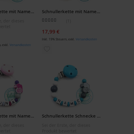
Schnullerkette mit Namen: Handmade Anker Boot Stern Schnullerhalter, Mädchen Geschenk zur Geburt
Schnullerkette mit Namen: Handmade Anker Boot Stern Blau Namenskette, Baby Geschenk zur Geburt
Bewertung:
e, der dieses
1
100
100
% of
ertet
17,99 €
Inkl. 19% Steuern
,
exkl.
Versandkosten
n
,
exkl.
Versandkosten
ZUR
WUNSCHLISTE
LISTE
HINZUFÜGEN
ÜGEN
Schnullerkette mit Namen: Handmade Schnecke Rosa/Grau/Lila Schnullerhalter, Geschenk zur Geburt
Schnullerkette Schnecke Blau
e, der dieses
Sei der Erste, der dieses
ertet
Produkt bewertet