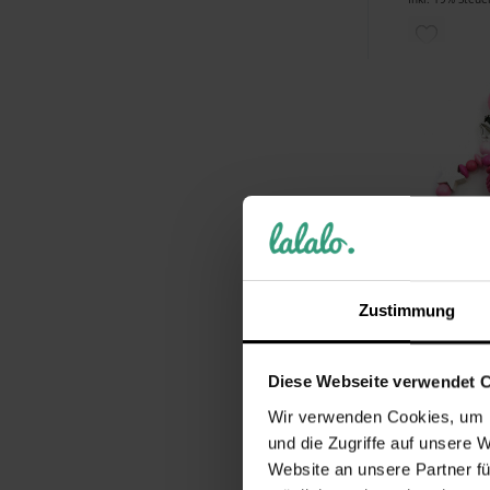
Eule
ZUR
Fußball
WUNSCH
Kleeblatt
HINZUF
Krone
Lokomotive
Feuerwehr
Pilz
Pirat
Sei der Ers
Zustimmung
Produkt be
Prinz
Roboter
19,99 €
Diese Webseite verwendet 
Schmetterling
Inkl. 19% Steue
ZUR
Wir verwenden Cookies, um I
Schnecke
und die Zugriffe auf unsere 
Boot
WUNSCH
Website an unsere Partner fü
Wimpel