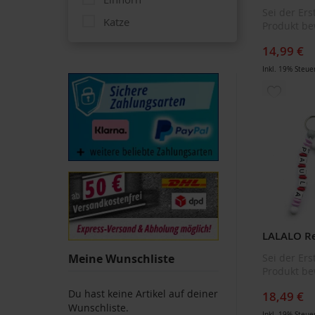
Sei der Ers
Katze
Produkt be
Pferd
14,99 €
Pony
Inkl. 19% Steue
Frosch
ZUR
Löwe
WUNSCH
Schaf
HINZUF
Wolke
Engel
Auto
Blume
Cupcake
Meine Wunschliste
Sei der Ers
Eichhörnchen
Produkt be
Erdbeere
Du hast keine Artikel auf deiner
18,49 €
Wunschliste.
Feder
Inkl. 19% Steue