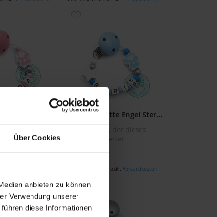
ZUR
LISTE
WUNSCHLISTE
ÜGEN
HINZUFÜGEN
Schnullerkette Engel Stern Rosa
Schnullerkette Engel Stern Hellblau
e, der dieses
Sei der Erste, der dieses
Über Cookies
ertet
Produkt bewertet
14,99 €
n
,
exkl.
Versandkosten
Inkl. 19% Steuern
,
exkl.
Versandkosten
ZUR
 Medien anbieten zu können
hrer Verwendung unserer
LISTE
WUNSCHLISTE
 führen diese Informationen