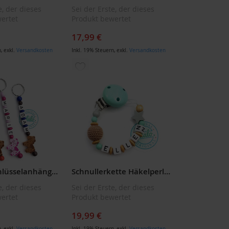
e, der dieses
Sei der Erste, der dieses
ertet
Produkt bewertet
17,99 €
n
,
exkl.
Versandkosten
Inkl. 19% Steuern
,
exkl.
Versandkosten
ZUR
LISTE
WUNSCHLISTE
ÜGEN
HINZUFÜGEN
LALALO Schlüsselanhänger Namenskette Pferd, personalisierbar mit Namen (Namensprägung), Rosa – Geschenk zur Geburt oder Taufe
Schnullerkette Häkelperle Stern Mint Grün/Natur Braun
e, der dieses
Sei der Erste, der dieses
ertet
Produkt bewertet
19,99 €
n
,
exkl.
Versandkosten
Inkl. 19% Steuern
,
exkl.
Versandkosten