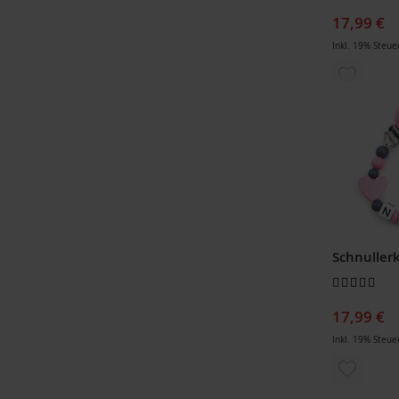
17,99 €
Inkl. 19% Steue
ZUR
WUNSCH
HINZUF
Bewertung:
100
100
% of
17,99 €
Inkl. 19% Steue
ZUR