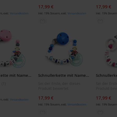
17,99 €
17,99 €
rn
,
exkl.
Versandkosten
Inkl. 19% Steuern
,
exkl.
Versandkosten
Inkl. 19% Steuer
ZUR
ZUR
LISTE
WUNSCHLISTE
WUNSCH
ÜGEN
HINZUFÜGEN
HINZUF
Schnullerkette mit Namen: Handmade Feuerwehr Herz Rosa Schnullerhalter, Mädchen Geschenk zur Geburt
Schnullerkette mit Namen: Handmade Feuerwehr Stern/Blau Schnullerhalter, Geschenk zur Geburt
1
Sei der Erste, der dieses
Sei der Erst
Produkt bewertet
Produkt bew
17,99 €
17,99 €
rn
,
exkl.
Versandkosten
Inkl. 19% Steuern
,
exkl.
Versandkosten
Inkl. 19% Steuer
ZUR
ZUR