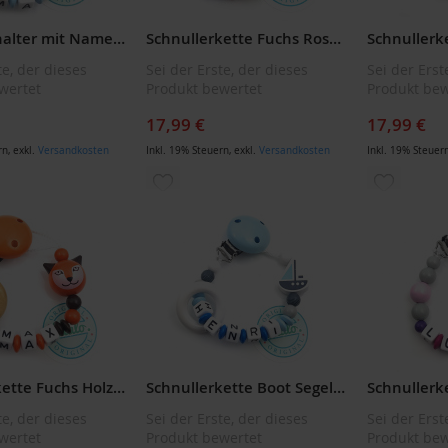
Schnullerhalter mit Namen: Handmade Glücksbringer Kleeblatt + Häkelperle Schnullerkette, Geschenk zur Geburt
Schnullerkette Fuchs Rosa/Braun
te, der dieses
Sei der Erste, der dieses
Sei der Erst
wertet
Produkt bewertet
Produkt bew
17,99 €
17,99 €
rn
,
exkl.
Versandkosten
Inkl. 19% Steuern
,
exkl.
Versandkosten
Inkl. 19% Steuer
ZUR
ZUR
LISTE
WUNSCHLISTE
WUNSCH
ÜGEN
HINZUFÜGEN
HINZUF
Schnullerkette Fuchs Holzring Orange/Braun
Schnullerkette Boot Segelboot Holzring Blau
te, der dieses
Sei der Erste, der dieses
Sei der Erst
wertet
Produkt bewertet
Produkt bew