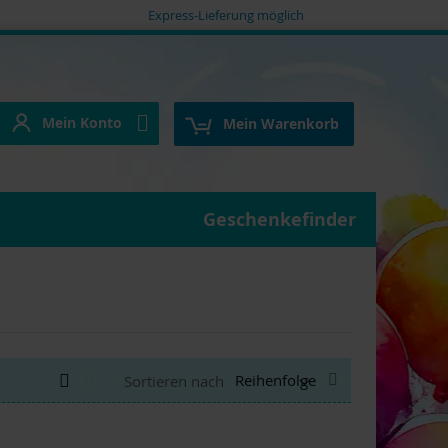
Express-Lieferung möglich
Mein Konto
e
Mein Konto
Mein Warenkorb
Geschenkefinder
Anzeigen
Absteigend
Liste
Liste
Sortieren nach
als
sortieren