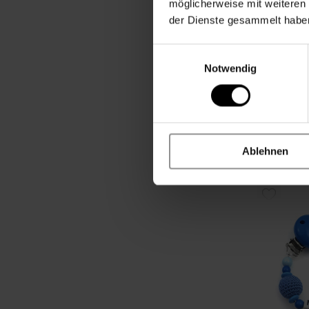
HINZUF
möglicherweise mit weiteren
der Dienste gesammelt habe
Smiley
Deutschland
Einwilligungsauswahl
Traktor
Notwendig
Sandmann
Note
Sei der Ers
Produkt be
Ablehnen
14,99 €
Inkl. 19% Steue
ZUR
WUNSCH
HINZUF