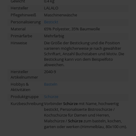
Gewicht
0.4 kg
Hersteller
LALALO
Pflegehinweiß
Maschinenwäsche
Personalisierung
Bestickt
Material
65% Polyester, 35% Baumwolle
Primärfarbe
Mehrfarbig
Hinweise
Die Größe der Bestickung und die Position
variieren möglicherweise je nach gewählter
Schriftart, Anzahl Buchstaben und Motiv. Die
Bestickung kann von dem Beispielfoto
abweichen.
Hersteller
2040-9
Artikelnummer
Hobbys &
Basteln
Aktivitäten
Produktgruppe
Schürze
Kurzbeschreibung
Vorbinder
Schürze
mit Name, hochwertig
bestickt, Personalisierte Bistroschürze /
Kochschürze für Damen und Herren,
Malschürze /
Schürze
zum basteln, kochen,
garten oder werken (Himmelblau, 80x100 cm).