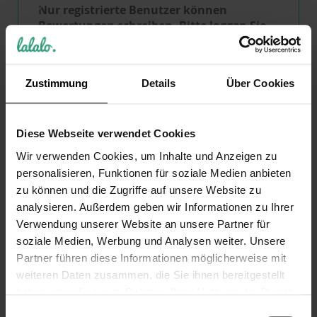
Nur registrierte Benutzer können
Bewertungen schreiben. Bitte
loggen Sie
sich ein
oder
erstellen Sie ein Konto
Zustimmung
Details
Über Cookies
KUNDEN, DIE DIESEN ARTIKEL GEKAUFT HABEN,
KAUFTEN AUCH
Diese Webseite verwendet Cookies
Wir verwenden Cookies, um Inhalte und Anzeigen zu
VERWANDTE PRODUKTE
personalisieren, Funktionen für soziale Medien anbieten
zu können und die Zugriffe auf unsere Website zu
analysieren. Außerdem geben wir Informationen zu Ihrer
Verwendung unserer Website an unsere Partner für
soziale Medien, Werbung und Analysen weiter. Unsere
Partner führen diese Informationen möglicherweise mit
weiteren Daten zusammen, die Sie ihnen bereitgestellt
haben oder die sie im Rahmen Ihrer Nutzung der Dienste
gesammelt haben.
Einwilligungsauswahl