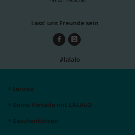
+49 221 64000780
Lass' uns Freunde sein
#lalalo
Service
Deine Vorteile mit LALALO
Geschenkideen