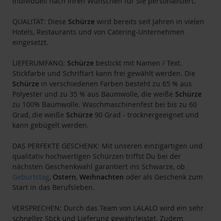
individuell nach Ihren Wünschen für Sie personalisiert.
QUALITÄT: Diese
Schürze
wird bereits seit Jahren in vielen
Hotels, Restaurants und von Catering-Unternehmen
eingesetzt.
LIEFERUMFANG:
Schürze
bestickt mit Namen / Text.
Stickfarbe und Schriftart kann frei gewählt werden. Die
Schürze
in verschiedenen Farben besteht zu 65 % aus
Polyester und zu 35 % aus Baumwolle, die weiße
Schürze
zu 100% Baumwolle. Waschmaschinenfest bei bis zu 60
Grad, die weiße
Schürze
90 Grad - trocknergeeignet und
kann gebügelt werden.
DAS PERFEKTE GESCHENK: Mit unseren einzigartigen und
qualitativ hochwertigen Schürzen triffst Du bei der
nächsten Geschenkwahl garantiert ins Schwarze, ob
Geburtstag
,
Ostern
,
Weihnachten
oder als Geschenk zum
Start in das Berufsleben.
VERSPRECHEN: Durch das Team von LALALO wird ein sehr
schneller Stick und Lieferung gewährleistet. Zudem