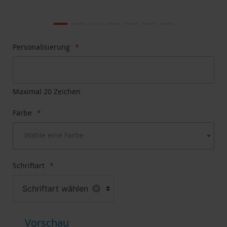
Zum
Ende
der
Bildgalerie
Zum
Personalisierung
springen
Anfang
der
Bildgalerie
springen
Maximal 20 Zeichen
Farbe
Wähle eine Farbe
Schriftart
Schriftart wählen
Vorschau