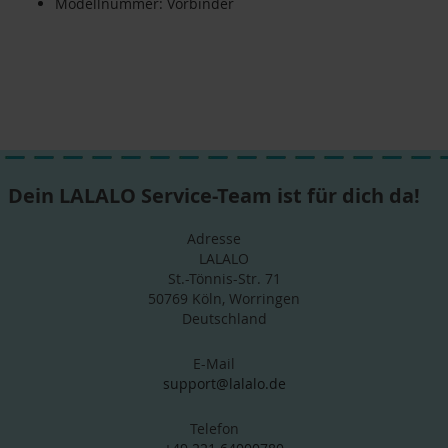
Modellnummer: Vorbinder
Dein LALALO Service-Team ist für dich da!
Adresse
LALALO
St.-Tönnis-Str. 71
50769 Köln, Worringen
Deutschland
E-Mail
support@lalalo.de
Telefon