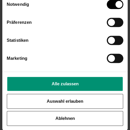
Koch- und
Koch- und
Notwendig
Grillschürze,
Grillschürze, Weiß,
Schwarz, bestickt
bestickt
19,99 €
19,99 €
Präferenzen
Inkl. 19% Steuern
,
exkl.
Inkl. 19% Steuern
,
exkl.
Versandkosten
Versandkosten
Statistiken
Marketing
Alle zulassen
Personalisierte
Bistroschürze,
Bistroschürze,
Vorbinder 60x80
Bestickter
cm, Apfelgrün,
Auswahl erlauben
Vorbinder, Schwarz
bestickt
60x80 cm
19,99 €
Ablehnen
19,99 €
Inkl. 19% Steuern
,
exkl.
Versandkosten
Inkl. 19% Steuern
,
exkl.