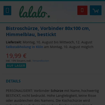
Zum
Inhalt
Mei
Suche
springen
Bistroschürze, Vorbinder 80x100 cm,
Himmelblau, bestickt
Lieferzeit:
Montag, 10. August bis Mittwoch, 12. August
Selbstabholung in Köln
am Montag, 10. August möglich
19,99 €
Inkl. 19% Steuern
,
exkl.
Versandkosten
AUF LAGER
DETAILS
PERSONALISIERT: Vorbinder
Schürze
mit Name, hochwertig
BESTICKT, nicht bedruckt. Hohe Langlebigkeit, keine Risse
oder ausbleichen des Namens. Die Kochschürze wird