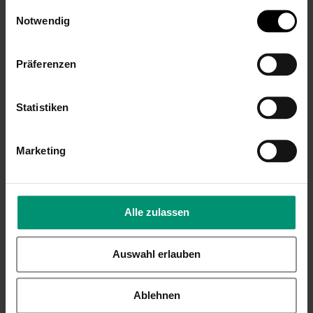
gesammelt haben.
Einwilligungsauswahl
Inkl. 19% Steuern
,
exkl.
Versandkosten
16,99 €
Notwendig
Inkl. 19% Steuern
,
exkl.
Versandkosten
Präferenzen
Statistiken
Marketing
Französische
Französische
Kochmütze,
Kochmütze, rot,
schwarz, bestickt
bestickt
Alle zulassen
19,99 €
19,99 €
Inkl. 19% Steuern
,
exkl.
Inkl. 19% Steuern
,
exkl.
Auswahl erlauben
Versandkosten
Versandkosten
Ablehnen