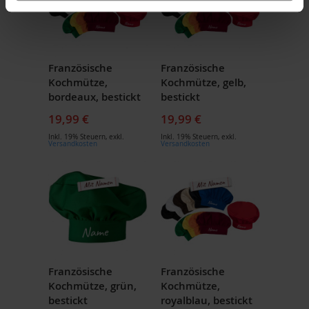
Französische
Französische
Kochmütze,
Kochmütze, gelb,
bordeaux, bestickt
bestickt
19,99 €
19,99 €
Inkl. 19% Steuern
,
exkl.
Inkl. 19% Steuern
,
exkl.
Versandkosten
Versandkosten
Französische
Französische
Kochmütze, grün,
Kochmütze,
bestickt
royalblau, bestickt