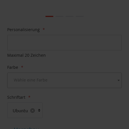
Zum
Ende
der
Bildgalerie
Zum
Personalisierung
springen
Anfang
der
Bildgalerie
springen
Maximal 20 Zeichen
Farbe
Wähle eine Farbe
Schriftart
Ubuntu