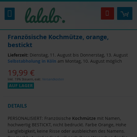
Zum
Inhalt
Mei
Suche
springen
Französische Kochmütze, orange,
bestickt
Lieferzeit:
Dienstag, 11. August bis Donnerstag, 13. August
Selbstabholung in Köln
am Montag, 10. August möglich
19,99 €
Inkl. 19% Steuern
,
exkl.
Versandkosten
AUF LAGER
DETAILS
PERSONALISIERT: Französische
Kochmütze
mit Namen,
hochwertig BESTICKT, nicht bedruckt. Farbe Orange, Hohe
Langlebigkeit, keine Risse oder ausbleichen des Namens.