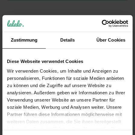
KUNDEN, DIE DIESEN ARTIKEL GEKAUFT HABEN,
KAUFTEN AUCH
Zustimmung
Details
Über Cookies
VERWANDTE PRODUKTE
Diese Webseite verwendet Cookies
Wir verwenden Cookies, um Inhalte und Anzeigen zu
personalisieren, Funktionen für soziale Medien anbieten
zu können und die Zugriffe auf unsere Website zu
analysieren. Außerdem geben wir Informationen zu Ihrer
Verwendung unserer Website an unsere Partner für
soziale Medien, Werbung und Analysen weiter. Unsere
Kochmütze
Französische
Partner führen diese Informationen möglicherweise mit
personalisiert
Kochmütze, weiß,
weiteren Daten zusammen, die Sie ihnen bereitgestellt
bestickt, Geschenk
bestickt
für Weihnachten
haben oder die sie im Rahmen Ihrer Nutzung der Dienste
19,99 €
und Hobbyköche