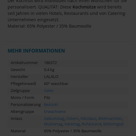
Der Kochhut wird individuell nach Ihren Wünschen für Sie
personalisiert. QUALITÄT: Diese
Kochmütze
wird bereits
seit Jahren in vielen Hotels, Restaurants und von Catering-
Unternehmen eingesetzt.
Material: 65% Polyester / 35% Baumwolle
MEHR INFORMATIONEN
Artikelnummer
186372
Gewicht
0.4 kg
Hersteller
LALALO
Pflegehinweiß
60° waschbar
Zielgruppe
Vater
Motiv / Form
Pilz
Personalisierung
Bestickt
Altersgruppe
Erwachsene
Anlass
Geburtstag
,
Ostern
,
Nikolaus
,
Weihnachten
,
Muttertag
,
Vatertag
,
Ruhestand
,
Mitbringsel
Material
65% Polyester / 35% Baumwolle