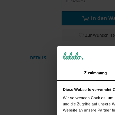
Bildschirms.
In den W
Zur Wunschlist
DETAILS
Du such
HABA
Sto
einfach 
Zustimmung
kleinen
Personal
Diese Webseite verwendet 
Das Herz
Namenss
Wir verwenden Cookies, um I
Erinnern
und die Zugriffe auf unsere 
Website an unsere Partner fü
Weich, 