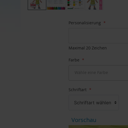
Zum
Anfang
Personalisierung
der
Bildgalerie
springen
Maximal 20 Zeichen
Farbe
Wähle eine Farbe
Schriftart
Schriftart wählen
Vorschau