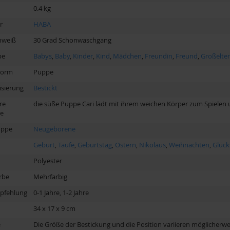
0.4 kg
r
HABA
nweiß
30 Grad Schonwaschgang
pe
Babys
,
Baby
,
Kinder
,
Kind
,
Mädchen
,
Freundin
,
Freund
,
Großelte
Form
Puppe
isierung
Bestickt
re
die süße Puppe Cari lädt mit ihrem weichen Körper zum Spielen
e
uppe
Neugeborene
Geburt
,
Taufe
,
Geburtstag
,
Ostern
,
Nikolaus
,
Weihnachten
,
Glück
Polyester
rbe
Mehrfarbig
pfehlung
0-1 Jahre, 1-2 Jahre
34 x 17 x 9 cm
e
Die Größe der Bestickung und die Position variieren möglicherwe