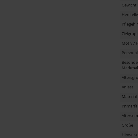
Gewicht
Herstelle
Pflegehi
Zielgrup
Motiv / 
Personal
Besonde
Merkmal
Altersgr
Anlass
Material
Primärfa
Altersem
Größe
Hinweis