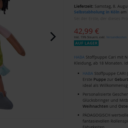
Lieferzeit:
Samstag, 8. Augus
Selbstabholung in Köln
am F
Sei der Erste, der dieses Pr
42,99 €
Inkl. 19% Steuern
,
exkl.
Versandkosten
AUF LAGER
HABA
Stoffpuppe Cari mit N
Kleidung, ab 18 Monaten. Id
HABA
Stoffpuppe CARI (a
Erste
Puppe
zur
Gebur
ideal als Willkommensg
Personalisierte Gesche
Glücksbringer und Mitb
Weihnachten
und
Oste
PÄDAGOGISCH wertvoll
fantasievollen Rollensp
Fähigkeiten