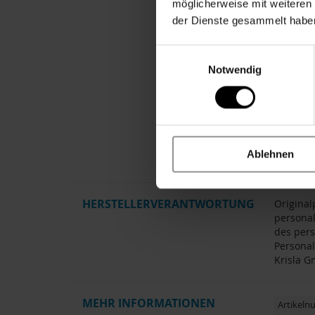
möglicherweise mit weiteren
Cari ist
der Dienste gesammelt habe
Chenille
für erst
mitkomm
Einwilligungsauswahl
Notwendig
Dein Ge
Wenn bei
der dun
begleite
anfühlt.
Ablehnen
HERSTELLERVERANTWORTUNG
Original
personal
des pers
Personal
Krisla G
MEHR INFORMATIONEN
Artikel