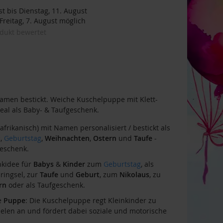
t bis Dienstag, 11. August
reitag, 7. August möglich
odukt bewertet
amen bestickt. Weiche Kuschelpuppe mit Klett-
eal als Baby- & Taufgeschenk.
frikanisch) mit Namen personalisiert / bestickt als
t
,
Geburtstag
,
Weihnachten
,
Ostern
und
Taufe
-
eschenk.
nkidee für
Babys
&
Kinder
zum
Geburtstag
, als
ringsel, zur
Taufe
und
Geburt
, zum
Nikolaus
, zu
rn
oder als Taufgeschenk.
e
Puppe
: Die Kuschelpuppe regt Kleinkinder zu
ielen an und fördert dabei soziale und motorische