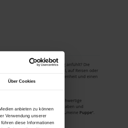
t, sondern sich wie eine Umarmung anfühlt? Die
einen Schatz – beim Einschlafritual, auf Reisen oder
onaten schenkt sie Nähe, Geborgenheit und einen
Über Cookies
m Wunschnamen
bestickt
. Diese hochwertige
ikat – zum Wiedererkennen, Liebhaben und
 Medien anbieten zu können
 wird aus „einer
Puppe
“ plötzlich „meine
Puppe
“.
hrer Verwendung unserer
 führen diese Informationen