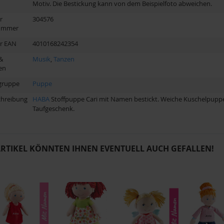
Motiv. Die Bestickung kann von dem Beispielfoto abweichen.
r
304576
nummer
er EAN
4010168242354
&
Musik
,
Tanzen
en
gruppe
Puppe
chreibung
HABA
Stoffpuppe Cari mit Namen bestickt. Weiche Kuschelpuppe m
Taufgeschenk.
ARTIKEL KÖNNTEN IHNEN EVENTUELL AUCH GEFALLEN!