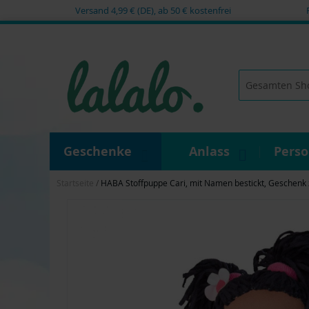
Versand 4,99 € (DE), ab 50 € kostenfrei
Zum
Inhalt
springen
Suche
Geschenke
Anlass
Pers
Startseite
HABA Stoffpuppe Cari, mit Namen bestickt, Geschenk 
Zum
Ende
der
Bildgalerie
springen