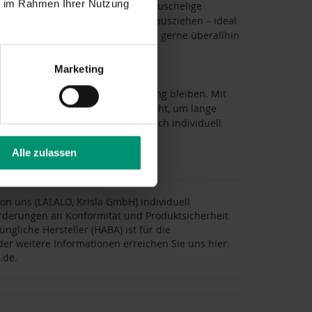
ie im Rahmen Ihrer Nutzung
en, angenehm weichen Körper. Das wuschelige
ttverschluss kinderleicht an- und ausziehen – ideal
lpuppe, die sich sanft anfühlt und gerne überallhin
Marketing
au die Momente, die in Erinnerung bleiben. Mit
önlich, alltagstauglich und gemacht, um lange
ähle ein Präsent, das sich wirklich individuell
Alle zulassen
n uns (LALALO, Krisla GmbH) individuell
forderungen an Konformität und Produktsicherheit
ngliche Hersteller (HABA) ist für die
er weitere Informationen erreichen Sie uns hier:
.de.