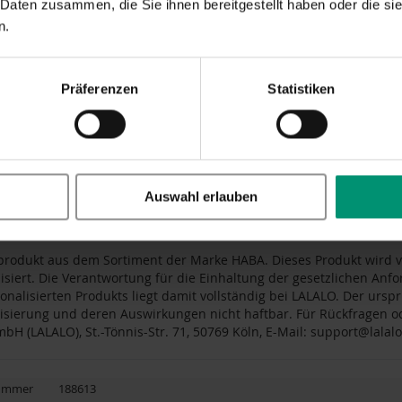
 Daten zusammen, die Sie ihnen bereitgestellt haben oder die s
 ca. 30 cm groß, hat ein aufgesticktes Gesicht und einen wattiert
n.
-Haar lädt zum Streicheln ein, und die Kleidung lässt sich dank Kle
e Rollenspiele im Kleinkindalter. So wird die Stoffpuppe zur Kusche
t.
Präferenzen
Statistiken
schenk mit Gefühl
m Auspacken der bestickte Name entdeckt wird, entstehen oft gen
kelhäutigen
Puppe
Cari schenkst du eine liebevolle
Freundin
– pers
t zu werden. Sorge für leuchtende Augen bei den Beschenkten und w
Auswahl erlauben
produkt aus dem Sortiment der Marke HABA. Dieses Produkt wird vo
isiert. Die Verantwortung für die Einhaltung der gesetzlichen An
onalisierten Produkts liegt damit vollständig bei LALALO. Der ursprü
isierung und deren Auswirkungen nicht haftbar. Für Rückfragen od
mbH (LALALO), St.-Tönnis-Str. 71, 50769 Köln, E-Mail: support@lalalo
nummer
188613