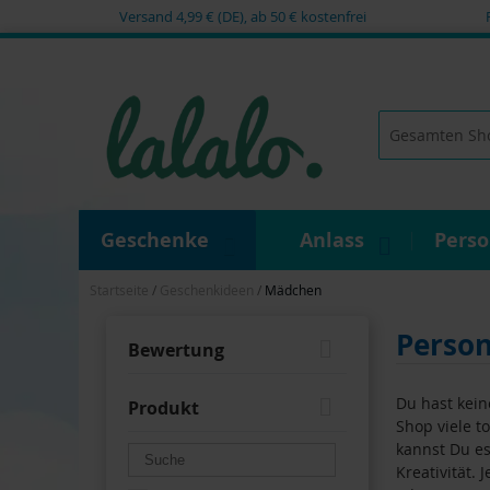
Versand 4,99 € (DE), ab 50 € kostenfrei
Zum
Inhalt
springen
Suche
Geschenke
Anlass
Pers
Startseite
Geschenkideen
Mädchen
Person
Bewertung
Du hast kei
Produkt
Shop viele t
kannst Du es
Kreativität.