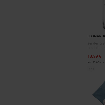
Fußball
Kleeblatt
Krone
Lokomotive
Feuerwehr
Sei der Ers
Pilz
Produkt be
Pirat
13,99 €
Pinguin
Inkl. 19% Steue
Prinz
ZUR
Schmetterling
WUNSCH
Schnecke
HINZUF
Wal
Boot
Wimpel