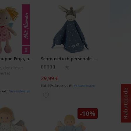
LISTE
WUNSCHLISTE
ÜGEN
HINZUFÜGEN
HABA Stoffpuppe Finja, personalisierter Schutzengel als Trostgeschenk, bestickt
Schmusetuch personalisiert Esel Emmi Esel in Blau aus Musselin, mit Namen bestickt von Sterntaler
Bewertung:
e, der dieses
5
100
100
% of
ertet
29,99 €
Inkl. 19% Steuern
,
exkl.
Versandkosten
Rabattcode
n
,
exkl.
Versandkosten
ZUR
WUNSCHLISTE
LISTE
-10%
HINZUFÜGEN
ÜGEN