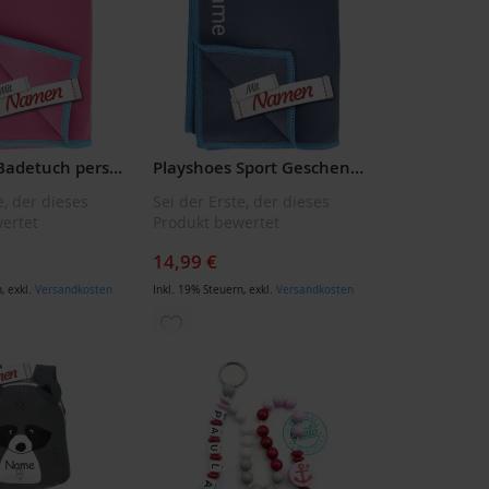
Playshoes Badetuch personalisiert Rechteckig aus Mikrofaser mit Namen bestickt
Playshoes Sport Geschenk personalisiert, Sporthandtuch mit Namen bestickt, 40x80, Marine Blau
e, der dieses
Sei der Erste, der dieses
ertet
Produkt bewertet
14,99 €
n
,
exkl.
Versandkosten
Inkl. 19% Steuern
,
exkl.
Versandkosten
ZUR
LISTE
WUNSCHLISTE
ÜGEN
HINZUFÜGEN