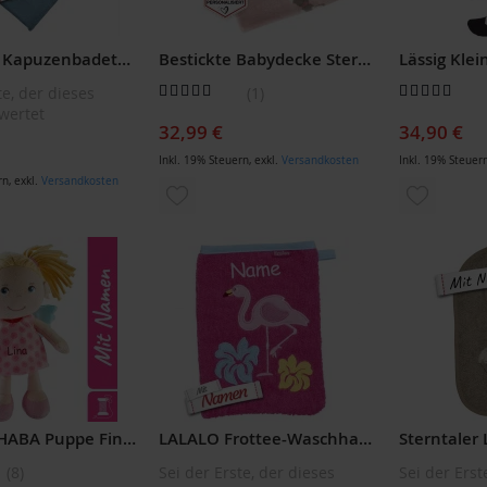
Sterntaler Kapuzenbadetuch mit Namen bestickt, Dino Rexi Badetuch mit Stickerei personalisiert - Babybadetuch mit Kapuze aus Waffelpikee, blau
Bestickte Babydecke Sterntaler Emmi Girl Rosa mit Namen personalisiert - Geschenk zur Geburt oder Taufe
Bewertung:
Bewertung:
te, der dieses
1
80
100
92
100
% of
% of
wertet
32,99 €
34,90 €
Inkl. 19% Steuern
,
exkl.
Versandkosten
Inkl. 19% Steuer
rn
,
exkl.
Versandkosten
ZUR
ZUR
WUNSCHLISTE
WUNSCH
LISTE
HINZUFÜGEN
HINZUF
ÜGEN
Bestickte HABA Puppe Finja, Kuschelpuppe Geschenk für Geburtstag & Taufe
LALALO Frottee-Waschhandschuh Flamingo mit Namen bestickt, Geschenk zur Geburt oder Taufe, für Baby & Kinder, pink 15x20 cm
8
Sei der Erste, der dieses
Sei der Erst