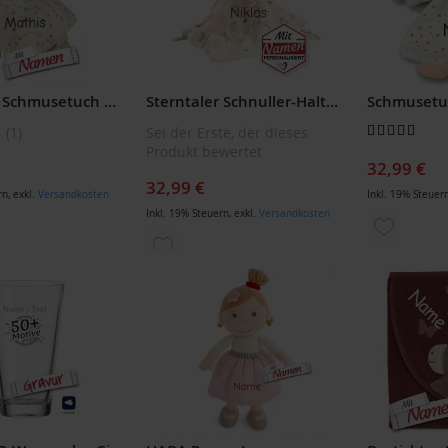
Sterntaler Schmusetuch mit Namen bestickt Bär BO
Sterntaler Schnuller-Halter Kuscheltuch Ente Edda, bestickt
Bewertung:
1
Sei der Erste, der dieses
90
100
% of
Produkt bewertet
32,99 €
32,99 €
rn
,
exkl.
Versandkosten
Inkl. 19% Steuer
Inkl. 19% Steuern
,
exkl.
Versandkosten
ZUR
ZUR
LISTE
WUNSCH
WUNSCHLISTE
ÜGEN
HINZUF
HINZUFÜGEN