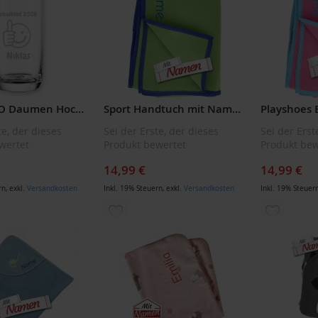
HINZUFÜGEN
LEONARDO Daumen Hoch Smilie Trinkglas graviert als Geschenk zur Einschulung 2026 mit Gravur
Sport Handtuch mit Namen bestickt, Mikrofaser Badetuch von Playshoes
te, der dieses
Sei der Erste, der dieses
Sei der Erst
wertet
Produkt bewertet
Produkt bew
14,99 €
14,99 €
rn
,
exkl.
Versandkosten
Inkl. 19% Steuern
,
exkl.
Versandkosten
Inkl. 19% Steuer
ZUR
ZUR
LISTE
WUNSCHLISTE
WUNSCH
ÜGEN
HINZUFÜGEN
HINZUF