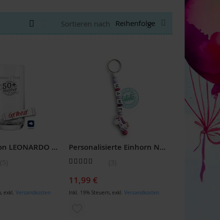
Anzeigen
Absteigend
Liste
Liste
Sortieren nach
als
sortieren
Trinkglas von LEONARDO personalisiert mit Gravur
Personalisierte Einhorn Namenskette & Schlüsselanhänger zum Geburtstag
Bewertung:
5
3
100
100
% of
11,99 €
n
,
exkl.
Versandkosten
Inkl. 19% Steuern
,
exkl.
Versandkosten
ZUR