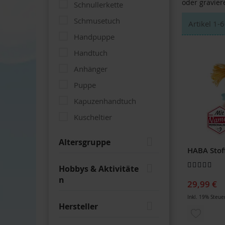
oder gravier
Schnullerkette
Schmusetuch
Artikel
1
-
6
Handpuppe
Handtuch
Anhänger
Puppe
Kapuzenhandtuch
Kuscheltier
Wärmekissen
Altersgruppe
Halstuch
Bewertung:
Lätzchen
Hobbys & Aktivitäte
97
100
% of
n
Waschhandschuh
29,99 €
Einschlagdecke
Inkl. 19% Steue
Hersteller
Decke
ZUR