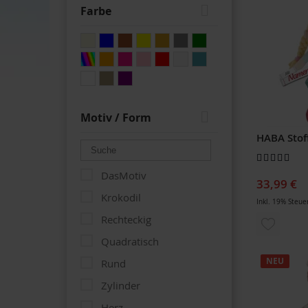
Body
WUNSCH
Farbe
Rechenkette
HINZUF
Poncho
Bademantel
Schloss
Armband
Motiv / Form
Spardose
Bewertung:
Turnbeutel
96
100
% of
DasMotiv
Kinderwagenkette
33,99 €
Krokodil
Beißring
Inkl. 19% Steue
Rechteckig
ZUR
Milchzahndose
Quadratisch
Kinderhandtuch
WUNSCH
NEU
Rund
Kinderschürze
HINZUF
Zylinder
Schürze
Herz