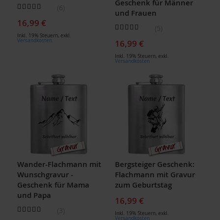
Geschenk für Männer
Bewertung:
6
und Frauen
100
100
% of
16,99 €
Bewertung:
5
100
100
% of
Inkl. 19% Steuern
,
exkl.
Versandkosten
16,99 €
Inkl. 19% Steuern
,
exkl.
Versandkosten
Wander-Flachmann mit
Bergsteiger Geschenk:
Wunschgravur -
Flachmann mit Gravur
Geschenk für Mama
zum Geburtstag
und Papa
16,99 €
Bewertung:
3
Inkl. 19% Steuern
,
exkl.
93
100
% of
Versandkosten