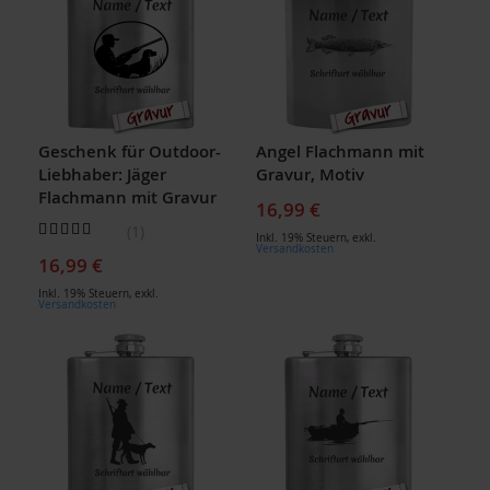
Geschenk für Outdoor-
Angel Flachmann mit
Liebhaber: Jäger
Gravur, Motiv
Flachmann mit Gravur
16,99 €
Bewertung:
1
Inkl. 19% Steuern
,
exkl.
100
100
% of
Versandkosten
16,99 €
Inkl. 19% Steuern
,
exkl.
Versandkosten