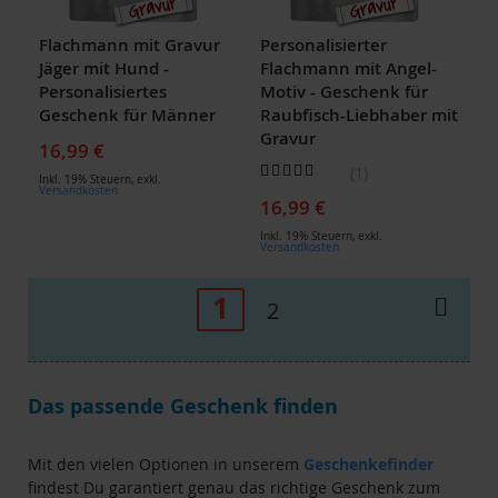
Flachmann mit Gravur
Personalisierter
Jäger mit Hund -
Flachmann mit Angel-
Personalisiertes
Motiv - Geschenk für
Geschenk für Männer
Raubfisch-Liebhaber mit
Gravur
16,99 €
Bewertung:
1
Inkl. 19% Steuern
,
exkl.
100
100
% of
Versandkosten
16,99 €
Inkl. 19% Steuern
,
exkl.
Versandkosten
Seite
Sie
1
Seite
Weit
Seite
2
lesen
gerade
Das passende Geschenk finden
die
Seite
Mit den vielen Optionen in unserem
Geschenkefinder
findest Du garantiert genau das richtige Geschenk zum