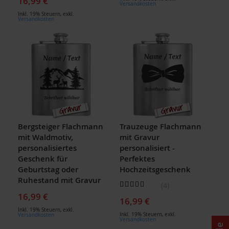
16,99 €
Versandkosten
Inkl. 19% Steuern
,
exkl.
Versandkosten
Bergsteiger Flachmann
Trauzeuge Flachmann
mit Waldmotiv,
mit Gravur
personalisiertes
personalisiert -
Geschenk für
Perfektes
Geburtstag oder
Hochzeitsgeschenk
Ruhestand mit Gravur
Bewertung:
4
100
100
% of
16,99 €
16,99 €
Inkl. 19% Steuern
,
exkl.
Inkl. 19% Steuern
,
exkl.
Versandkosten
Versandkosten