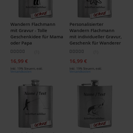
Wandern Flachmann
Personalisierter
mit Gravur - Tolle
Wandern Flachmann
Geschenkidee für Mama
mit individueller Gravur,
oder Papa
Geschenk für Wanderer
Bewertung:
Bewertung:
1
1
80
100
80
100
% of
% of
16,99 €
16,99 €
Inkl. 19% Steuern
,
exkl.
Inkl. 19% Steuern
,
exkl.
Versandkosten
Versandkosten