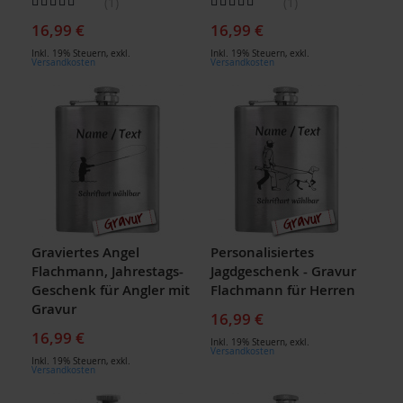
1
1
100
100
80
100
% of
% of
16,99 €
16,99 €
Inkl. 19% Steuern
,
exkl.
Inkl. 19% Steuern
,
exkl.
Versandkosten
Versandkosten
Graviertes Angel
Personalisiertes
Flachmann, Jahrestags-
Jagdgeschenk - Gravur
Geschenk für Angler mit
Flachmann für Herren
Gravur
16,99 €
16,99 €
Inkl. 19% Steuern
,
exkl.
Versandkosten
Inkl. 19% Steuern
,
exkl.
Versandkosten