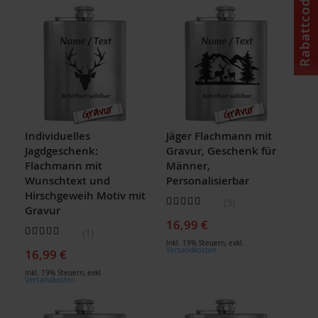
Rabattcode
Individuelles
Jäger Flachmann mit
Jagdgeschenk:
Gravur, Geschenk für
Flachmann mit
Männer,
Wunschtext und
Personalisierbar
Hirschgeweih Motiv mit
Bewertung:
3
Gravur
93
100
% of
16,99 €
Bewertung:
1
100
100
% of
Inkl. 19% Steuern
,
exkl.
Versandkosten
16,99 €
Inkl. 19% Steuern
,
exkl.
Versandkosten