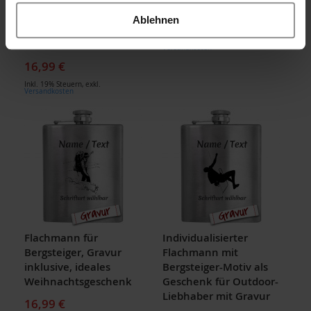
für Wanderer &
Fans
Outdoor, Kompass Berg
Ablehnen
16,99 €
Motiv, Edelstahl mit
Inkl. 19% Steuern
,
exkl.
Gravur
Versandkosten
16,99 €
Inkl. 19% Steuern
,
exkl.
Versandkosten
Flachmann für
Individualisierter
Bergsteiger, Gravur
Flachmann mit
inklusive, ideales
Bergsteiger-Motiv als
Weihnachtsgeschenk
Geschenk für Outdoor-
Liebhaber mit Gravur
16,99 €