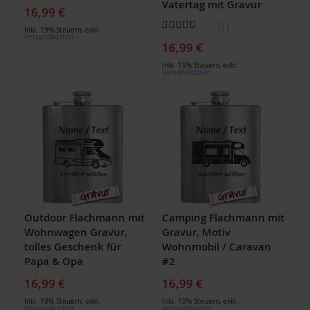
Vatertag mit Gravur
16,99 €
Bewertung:
1
Inkl. 19% Steuern
,
exkl.
100
100
% of
Versandkosten
16,99 €
Inkl. 19% Steuern
,
exkl.
Versandkosten
Outdoor Flachmann mit
Camping Flachmann mit
Wohnwagen Gravur,
Gravur, Motiv
tolles Geschenk für
Wohnmobil / Caravan
Papa & Opa
#2
16,99 €
16,99 €
Inkl. 19% Steuern
,
exkl.
Inkl. 19% Steuern
,
exkl.
Versandkosten
Versandkosten