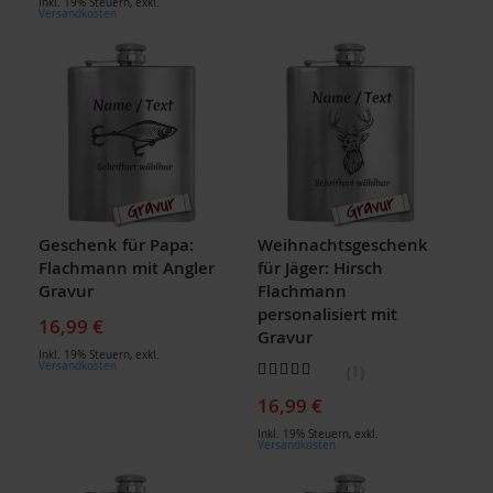
Inkl. 19% Steuern
,
exkl.
Versandkosten
Geschenk für Papa:
Weihnachtsgeschenk
Flachmann mit Angler
für Jäger: Hirsch
Gravur
Flachmann
personalisiert mit
16,99 €
Gravur
Inkl. 19% Steuern
,
exkl.
Bewertung:
Versandkosten
1
100
100
% of
16,99 €
Inkl. 19% Steuern
,
exkl.
Versandkosten