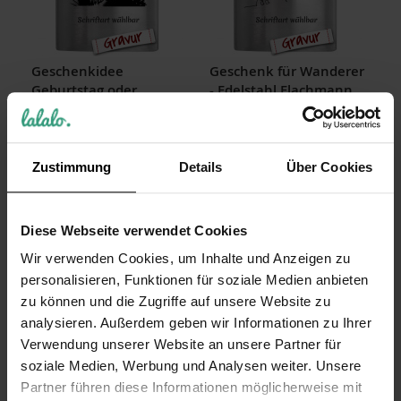
Geschenkidee
Geschenk für Wanderer
Geburtstag oder
- Edelstahl Flachmann
Weihnachten:
graviert mit Wunschtext
Flachmann mit Gravur
mit Gravur
und Jagd Motiv, Motiv
16,99 €
Entenjagd
Zustimmung
Details
Über Cookies
Inkl. 19% Steuern
,
exkl.
Versandkosten
16,99 €
Inkl. 19% Steuern
,
exkl.
Versandkosten
Diese Webseite verwendet Cookies
Wir verwenden Cookies, um Inhalte und Anzeigen zu
personalisieren, Funktionen für soziale Medien anbieten
zu können und die Zugriffe auf unsere Website zu
analysieren. Außerdem geben wir Informationen zu Ihrer
Verwendung unserer Website an unsere Partner für
soziale Medien, Werbung und Analysen weiter. Unsere
Partner führen diese Informationen möglicherweise mit