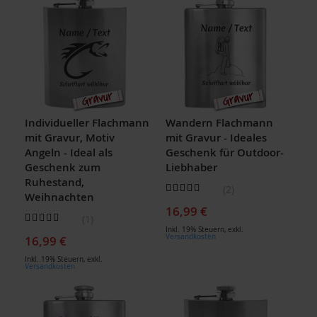
Individueller Flachmann
Wandern Flachmann
mit Gravur, Motiv
mit Gravur - Ideales
Angeln - Ideal als
Geschenk für Outdoor-
Geschenk zum
Liebhaber
Ruhestand,
Bewertung:
2
Weihnachten
90
100
% of
16,99 €
Bewertung:
1
100
100
% of
Inkl. 19% Steuern
,
exkl.
Versandkosten
16,99 €
Inkl. 19% Steuern
,
exkl.
Versandkosten