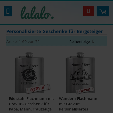
Zum
Inhalt
Mei
Suche
springen
Personalisierte Geschenke für Bergsteiger
Absteigen
Artikel
1
-
60
von
72
sortieren
Edelstahl Flachmann mit
Wandern Flachmann
Gravur - Geschenk für
mit Gravur:
Papa, Mann, Trauzeuge
Personalisiertes