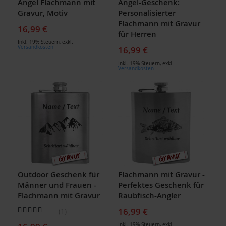
Angel Flachmann mit
Angel-Geschenk:
Gravur, Motiv
Personalisierter
Flachmann mit Gravur
16,99 €
für Herren
Inkl. 19% Steuern
,
exkl.
Versandkosten
16,99 €
Inkl. 19% Steuern
,
exkl.
Versandkosten
Outdoor Geschenk für
Flachmann mit Gravur -
Männer und Frauen -
Perfektes Geschenk für
Flachmann mit Gravur
Raubfisch-Angler
Bewertung:
16,99 €
1
100
100
% of
Inkl. 19% Steuern
,
exkl.