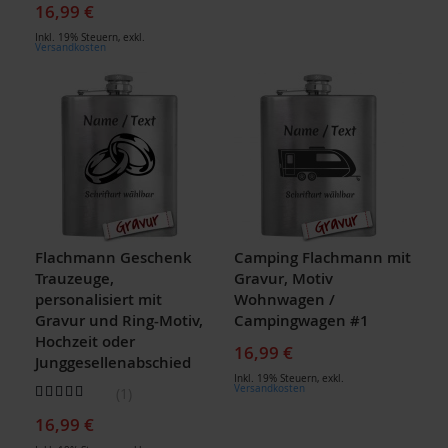
16,99 €
Inkl. 19% Steuern
,
exkl.
Versandkosten
Flachmann Geschenk
Camping Flachmann mit
Trauzeuge,
Gravur, Motiv
personalisiert mit
Wohnwagen /
Gravur und Ring-Motiv,
Campingwagen #1
Hochzeit oder
16,99 €
Junggesellenabschied
Inkl. 19% Steuern
,
exkl.
Bewertung:
Versandkosten
1
100
100
% of
16,99 €