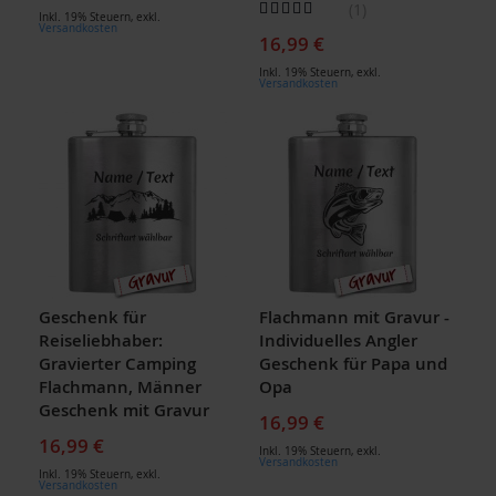
Bewertung:
1
Inkl. 19% Steuern
,
exkl.
100
100
% of
Versandkosten
16,99 €
Inkl. 19% Steuern
,
exkl.
Versandkosten
Geschenk für
Flachmann mit Gravur -
Reiseliebhaber:
Individuelles Angler
Gravierter Camping
Geschenk für Papa und
Flachmann, Männer
Opa
Geschenk mit Gravur
16,99 €
16,99 €
Inkl. 19% Steuern
,
exkl.
Versandkosten
Inkl. 19% Steuern
,
exkl.
Versandkosten