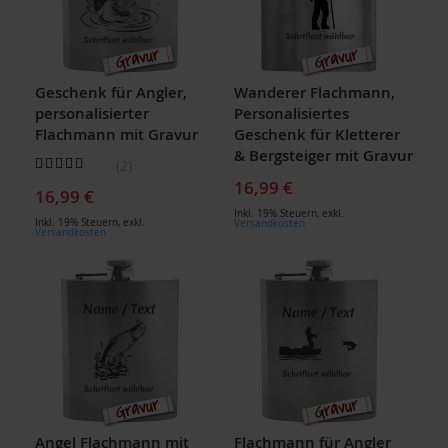
Geschenk für Angler,
Wanderer Flachmann,
personalisierter
Personalisiertes
Flachmann mit Gravur
Geschenk für Kletterer
& Bergsteiger mit Gravur
Bewertung:
2
100
100
% of
16,99 €
16,99 €
Inkl. 19% Steuern
,
exkl.
Inkl. 19% Steuern
,
exkl.
Versandkosten
Versandkosten
Angel Flachmann mit
Flachmann für Angler