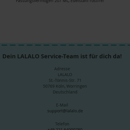
Fassungsvermögen 207 ML, Edelstahl rostfrei
Dein LALALO Service-Team ist für dich da!
Adresse
LALALO
St.-Tönnis-Str. 71
50769 Köln, Worringen
Deutschland
E-Mail
support@lalalo.de
Telefon
+49 221 64000780