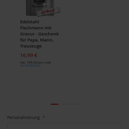
Edelstahl
Flachmann mit
Gravur - Geschenk
für Papa, Mann,
Trauzeuge
16,99 €
Inkl. 19% Steuern
,
exkl.
Versandkosten
Zum
Ende
der
Bildgalerie
Zum
Personalisierung
springen
Anfang
der