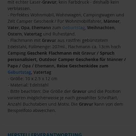
mit echter Laser-
Gravur
, kein Farbdruck - deshalb kein
verblassen.
- Perfektes Wohnmobil, Wohnwagen, Campingwagen und
Zelt Camper Geschenk / Für Wohnmobilfahrer,
Männer
,
Vater
,
Opa
,
Ehemann
zum
Geburtstag
,
Weihnachten
,
Ostern
,
Vatertag
und Ruhestand.
- Flachmann mit
Gravur
aus rostfrei gebürstetem
Edelstahl, Füllmenge: 207ml., Flachmann ca. 13cm hoch
Camping
Geschenk Flachmann mit
Gravur
/ Spruch
personalisiert, Outdoor Camper Geschenke für
Männer
/
Papa
/
Opa
/
Ehemann
, Reise Geschenkidee zum
Geburtstag
,
Vatertag
- Größe: 10 x 2.5 x 12 cm
- Material: Edelstahl
- Bitte beachten: Die Größe der
Gravur
und die Position
variieren möglicherweise je nach gewählter Schriftart,
Anzahl Buchstaben und Motiv. Die
Gravur
kann von dem
Beispielfoto abweichen.
HERSTELLERVERANTWORTUNG