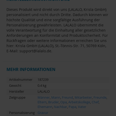
Dieses Produkt wird direkt von uns (LALALO, Krisla GmbH)
personalisiert und nicht durch Dritte. Dadurch können wir
höchste Qualität und eine sorgfältige Ausführung der
Personalisierung gewährleisten. LALALO übernimmt die
volle Verantwortung für die Einhaltung aller gesetzlichen
Anforderungen an Konformität und Produktsicherheit. Für
Rückfragen oder weitere Informationen erreichen Sie uns
hier: Krisla GmbH (LALALO), St.-Tönnis-Str. 71, 50769 Köln,
E-Mail:
support@lalalo.de
.
MEHR INFORMATIONEN
Artikelnummer
187239
Gewicht
0.4 kg
Hersteller
LALALO
Zielgruppe
Männer
,
Mann
,
Freund
,
Mitarbeiter
,
Freunde
,
Eltern
,
Bruder
,
Opa
,
Arbeitskollege
,
Chef
,
Ehemann
,
Nachbar
,
Papa
,
Vater
Personalisierung
Gravur