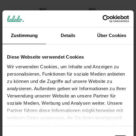
Zustimmung
Details
Über Cookies
Diese Webseite verwendet Cookies
Geschenkidee
Personalisierter
Wir verwenden Cookies, um Inhalte und Anzeigen zu
Hochzeit:
Angel Flachmann,
Gravierter
ideales Geschenk
personalisieren, Funktionen für soziale Medien anbieten
Flachmann im
für Herren und
zu können und die Zugriffe auf unsere Website zu
Anzug Design für
Angler mit Gravur
analysieren. Außerdem geben wir Informationen zu Ihrer
Trauzeugen mit
16,99 €
Verwendung unserer Website an unsere Partner für
Gravur
soziale Medien, Werbung und Analysen weiter. Unsere
Inkl. 19% Steuern
,
exkl.
Versandkosten
16,99 €
Partner führen diese Informationen möglicherweise mit
weiteren Daten zusammen, die Sie ihnen bereitgestellt
Inkl. 19% Steuern
,
exkl.
Versandkosten
haben oder die sie im Rahmen Ihrer Nutzung der Dienste
gesammelt haben.
Einwilligungsauswahl