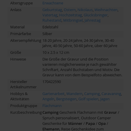
Altersgruppe
Erwachsene
Anlass
Geburtstag
,
Ostern
,
Nikolaus
,
Weihnachten
,
Vatertag
,
Hochzeitstag
,
Glücksbringer
,
Ruhestand
,
Mitbringsel
,
Jahrestag
Material
Edelstahl
Primärfarbe
Silber
Altersempfehlung
18-20 Jahre, 20-24 Jahre, 24-30 Jahre, 30-40
Jahre, 40-50 Jahre, 50-60 Jahre, über 60 Jahre
Größe
10 x 2.5 x 12 cm
Hinweise
Die Größe der Gravur und die Position
variieren möglicherweise je nach gewählter
Schriftart, Anzahl Buchstaben und Motiv. Die
Gravur kann von dem Beispielfoto abweichen.
Hersteller
170422590
Artikelnummer
Hobbys &
Gartenarbeit
,
Wandern
,
Camping
,
Caravaning
,
Aktivitäten
Angeln
,
Bergsteigen
,
Golf spielen
,
Jagen
Produktgruppe
Flachmann
Kurzbeschreibung
Camping
Geschenk Flachmann mit
Gravur
/
Spruch personalisiert, Outdoor Camper
Geschenke für
Männer
/
Papa
/
Opa
/
Ehemann
, Reise Geschenkidee zum