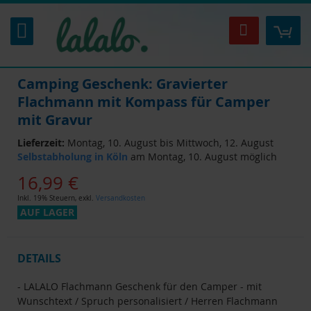
Zum
Inhalt
Mei
Suche
springen
Camping Geschenk: Gravierter
Flachmann mit Kompass für Camper
mit Gravur
Lieferzeit:
Montag, 10. August bis Mittwoch, 12. August
Selbstabholung in Köln
am Montag, 10. August möglich
16,99 €
Inkl. 19% Steuern
,
exkl.
Versandkosten
AUF LAGER
DETAILS
- LALALO Flachmann Geschenk für den Camper - mit
Wunschtext / Spruch personalisiert / Herren Flachmann