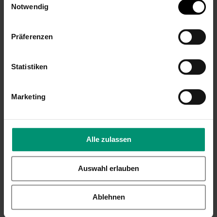
Notwendig
Präferenzen
Statistiken
Flachmann mit
Angler-Gravur,
Marketing
perfektes
Geschenk für
Vatertag
16,99 €
Alle zulassen
Inkl. 19% Steuern
,
exkl.
Versandkosten
Auswahl erlauben
Ablehnen
REZENSIONEN