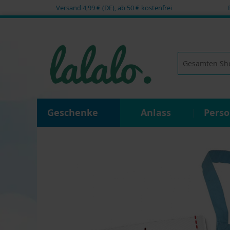
Versand 4,99 € (DE), ab 50 € kostenfrei
Zum
Inhalt
springen
Suche
Geschenke
Anlass
Pers
Zum
Ende
der
Bildgalerie
springen