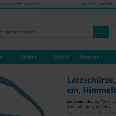
Personalisierte Geschenke
Viele Zahlungsarten
Such
on
Marken
Sale %
Magazin
Latzschürze
cm, Himmelb
Lieferzeit:
Montag, 10. Augus
Selbstabholung in Köln
am M
Sei der Erste, der dieses Pr