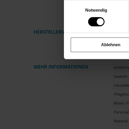
Einwilligungsauswahl
VERSPREC
Notwendig
hochwert
HERSTELLERVERANTWORTUNG
Dieses P
Qualität
die Einh
Ablehnen
Informat
MEHR INFORMATIONEN
Artikel
Gewicht
Herstelle
Pflegehi
Motiv / 
Personal
Material