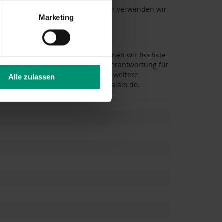
nd Lieferung gewährleistet. Zudem verwenden wir
Marketing
tät erhältst.
nd nicht durch Dritte. Dadurch können wir höchste
ten. LALALO übernimmt die volle Verantwortung für
ktsicherheit. Für Rückfragen oder weitere
Alle zulassen
 71, 50769 Köln, E-Mail:
support@lalalo.de
.