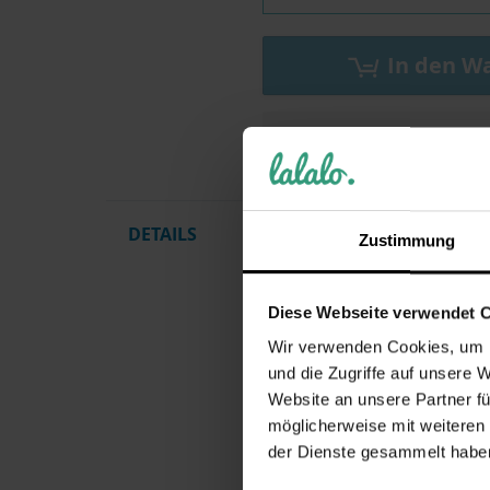
In den W
Zur Wunschlist
DETAILS
PERSONA
Zustimmung
des Name
QUALITÄ
Diese Webseite verwendet 
Wir verwenden Cookies, um I
LIEFER
Schürze
und die Zugriffe auf unsere 
Baumwoll
Website an unsere Partner fü
werden.
möglicherweise mit weiteren
DAS PERF
der Dienste gesammelt habe
Geschenk