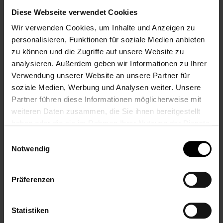
Diese Webseite verwendet Cookies
Wir verwenden Cookies, um Inhalte und Anzeigen zu
personalisieren, Funktionen für soziale Medien anbieten
zu können und die Zugriffe auf unsere Website zu
analysieren. Außerdem geben wir Informationen zu Ihrer
Verwendung unserer Website an unsere Partner für
LEONARDO
LEONARDO
soziale Medien, Werbung und Analysen weiter. Unsere
Leonardo
Leonardo
Partner führen diese Informationen möglicherweise mit
Biergläser mit
Biergläser mit
weiteren Daten zusammen, die Sie ihnen bereitgestellt
Gravur zum 5.
Gravur zum 5.
Hochzeitstag, Pils
Hochzeitstag, Pils
haben oder die sie im Rahmen Ihrer Nutzung der Dienste
Biertulpe,
Biertulpe,
gesammelt haben.
Einwilligungsauswahl
Herzfunken
Sommerliebe
Notwendig
24,99 €
24,99 €
Inkl. 19% Steuern
,
exkl.
Inkl. 19% Steuern
,
exkl.
Versandkosten
Versandkosten
Präferenzen
Statistiken