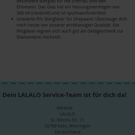
besondere Bierglas für die Ehefrau und den
Ehemann. Das Glas hat ein Fassungsvermögen von
360 ml (randvoll) und ist spülmaschinenfest.
Gravierte Pils Biergläser für Ehepaare: Überzeuge dich
noch heute von unserer erstklassigen Qualität. Die
Pilsgläser eignen sich auch gut als Geldgeschenk zur
Diamantene Hochzeit.
Dein LALALO Service-Team ist für dich da!
Adresse
LALALO
St.-Tönnis-Str. 71
50769 Köln, Worringen
Deutschland