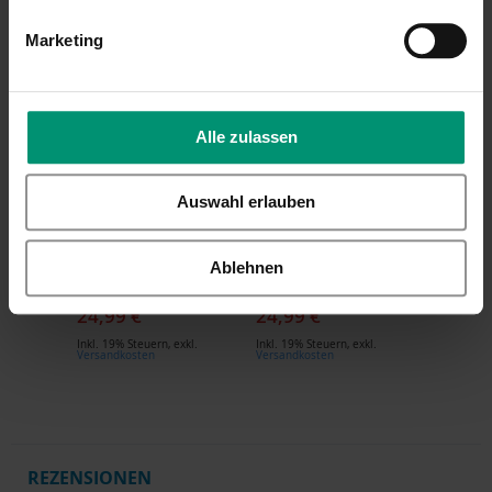
Marketing
Alle zulassen
LEONARDO
LEONARDO
Leonardo
Leonardo
Biergläser mit
Biergläser mit
Auswahl erlauben
Gravur zum 5.
Gravur zum 5.
Hochzeitstag, Pils
Hochzeitstag, Pils
Biertulpe,
Biertulpe,
Ablehnen
Blumenkuss
Blütenträume
24,99 €
24,99 €
Inkl. 19% Steuern
,
exkl.
Inkl. 19% Steuern
,
exkl.
Versandkosten
Versandkosten
REZENSIONEN