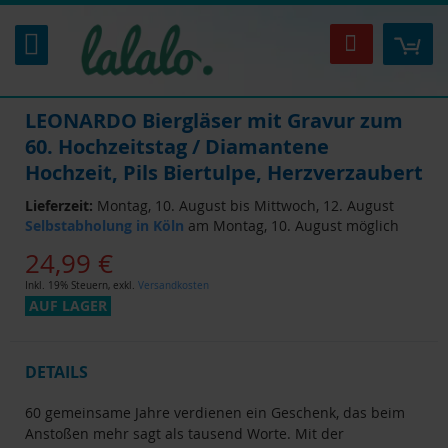
Zum
Inhalt
Mei
Suche
springen
LEONARDO Biergläser mit Gravur zum
60. Hochzeitstag / Diamantene
Hochzeit, Pils Biertulpe, Herzverzaubert
Lieferzeit:
Montag, 10. August bis Mittwoch, 12. August
Selbstabholung in Köln
am Montag, 10. August möglich
24,99 €
Inkl. 19% Steuern
,
exkl.
Versandkosten
AUF LAGER
DETAILS
60 gemeinsame Jahre verdienen ein Geschenk, das beim
Anstoßen mehr sagt als tausend Worte. Mit der