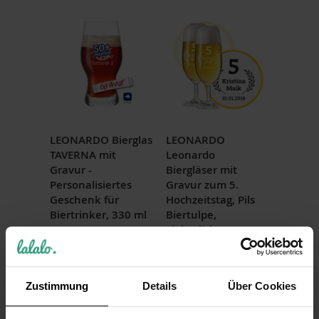
LEONARDO Bierglas
LEONARDO
TAVERNA mit
Leonardo
Gravur -
Biergläser mit
Personalisiertes
Gravur zum 5.
Geschenk für
Hochzeitstag, Pils
Biertrinker, 330 ml
Biertulpe,
Liebeslicht
14,99 €
24,99 €
Inkl. 19% Steuern
,
exkl.
Versandkosten
Inkl. 19% Steuern
,
exkl.
Versandkosten
Zustimmung
Details
Über Cookies