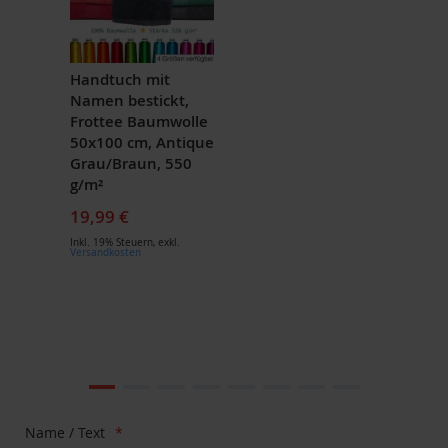
Handtuch mit
Namen bestickt,
Frottee Baumwolle
50x100 cm, Antique
Grau/Braun, 550
g/m²
19,99 €
Inkl. 19% Steuern
,
exkl.
Versandkosten
Zum
Ende
der
Bildgalerie
Zum
Name / Text