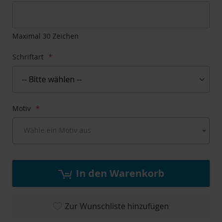
springen
Anfang
der
Bildgalerie
springen
Maximal 30 Zeichen
Schriftart
Motiv
Wähle ein Motiv aus
In den Warenkorb
Zur Wunschliste hinzufügen