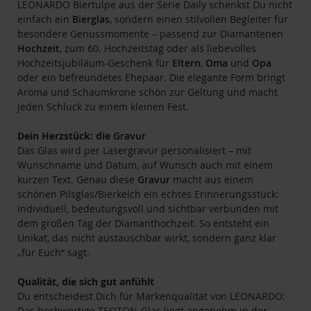
LEONARDO Biertulpe aus der Serie Daily schenkst Du nicht
einfach ein
Bierglas
, sondern einen stilvollen Begleiter für
besondere Genussmomente – passend zur Diamantenen
Hochzeit
, zum 60. Hochzeitstag oder als liebevolles
Hochzeitsjubiläum-Geschenk für
Eltern
,
Oma
und
Opa
oder ein befreundetes Ehepaar. Die elegante Form bringt
Aroma und Schaumkrone schön zur Geltung und macht
jeden Schluck zu einem kleinen Fest.
Dein Herzstück: die
Gravur
Das Glas wird per Lasergravur personalisiert – mit
Wunschname und Datum, auf Wunsch auch mit einem
kurzen Text. Genau diese
Gravur
macht aus einem
schönen Pilsglas/Bierkelch ein echtes Erinnerungsstück:
individuell, bedeutungsvoll und sichtbar verbunden mit
dem großen Tag der Diamanthochzeit. So entsteht ein
Unikat, das nicht austauschbar wirkt, sondern ganz klar
„für Euch“ sagt.
Qualität, die sich gut anfühlt
Du entscheidest Dich für Markenqualität von LEONARDO:
Das hochwertige TEQTON-Glas liegt angenehm in der