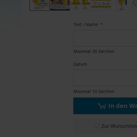
Zum
Anfang
Text / Name
der
Bildgalerie
springen
Maximal 30 Zeichen
Datum
Maximal 10 Zeichen
In den W
Zur Wunschlist