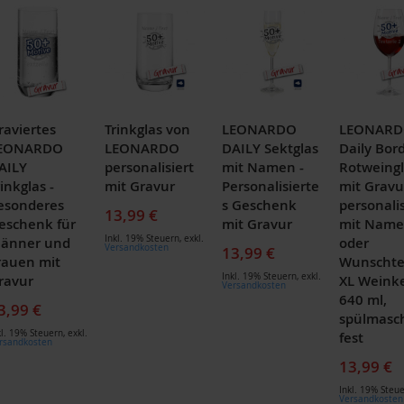
raviertes
Trinkglas von
LEONARDO
LEONAR
EONARDO
LEONARDO
DAILY Sektglas
Daily Bor
AILY
personalisiert
mit Namen -
Rotweingl
inkglas -
mit Gravur
Personalisierte
mit Gravu
esonderes
s Geschenk
personalis
13,99 €
eschenk für
mit Gravur
mit Nam
Inkl. 19% Steuern
,
exkl.
änner und
oder
Versandkosten
13,99 €
rauen mit
Wunschte
Inkl. 19% Steuern
,
exkl.
ravur
XL Weink
Versandkosten
640 ml,
3,99 €
spülmasc
kl. 19% Steuern
,
exkl.
fest
rsandkosten
13,99 €
Inkl. 19% Steu
Versandkosten