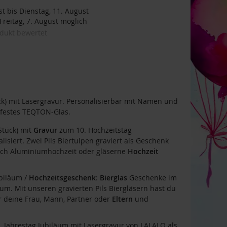
t bis Dienstag, 11. August
reitag, 7. August möglich
odukt bewertet
k) mit Lasergravur. Personalisierbar mit Namen und
festes TEQTON-Glas.
Stück) mit
Gravur
zum 10. Hochzeitstag
lisiert. Zwei Pils Biertulpen graviert als Geschenk
uch Aluminiumhochzeit oder gläserne
Hochzeit
ubiläum /
Hochzeitsgeschenk
:
Bierglas
Geschenke im
m. Mit unseren gravierten Pils Biergläsern hast du
r deine Frau, Mann, Partner oder
Eltern
und
 Jahrestag Jubiläum mit Lasergravur von LALALO als