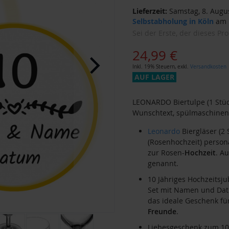
Lieferzeit:
Samstag, 8. Augus
Selbstabholung in Köln
am F
Sei der Erste, der dieses Pr
24,99 €
Inkl. 19% Steuern
,
exkl.
Versandkosten
AUF LAGER
LEONARDO Biertulpe (1 Stüc
Wunschtext, spülmaschinen
Leonardo
Biergläser (2 
(Rosenhochzeit) persona
zur Rosen-
Hochzeit
. A
genannt.
10 Jähriges Hochzeitsj
Set mit Namen und Datu
das ideale Geschenk fü
Freunde
.
Liebesgeschenk zum 10.