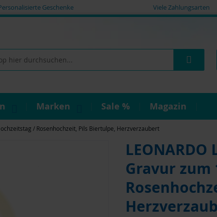
Personalisierte Geschenke
Viele Zahlungsarten
Such
on
Marken
Sale %
Magazin
hzeitstag / Rosenhochzeit, Pils Biertulpe, Herzverzaubert
LEONARDO Le
Gravur zum 1
Rosenhochzei
Herzverzaub