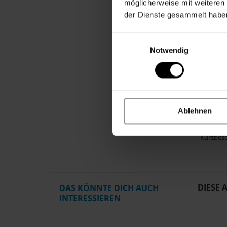
möglicherweise mit weiteren
Anlass
der Dienste gesammelt habe
Material
Einwilligungsauswahl
Größe
Notwendig
Hinweis
Herstelle
Artikel
Herstell
Ablehnen
Produkt
Kurzbes
DIESE 
DAS KÖNNTE DICH AUCH
INTERESSIEREN