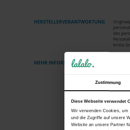
HERSTELLERVERANTWORTUNG
Original
personal
des pers
Personal
Krisla G
MEHR INFORMATIONEN
Artikel
Gewicht
Herstelle
Zustimmung
Pflegehi
Kollektio
Diese Webseite verwendet 
Zielgrup
Wir verwenden Cookies, um I
Motiv / 
und die Zugriffe auf unsere 
Website an unsere Partner fü
Personal