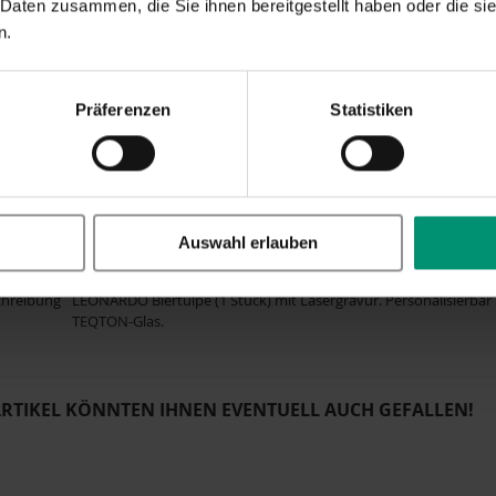
 Daten zusammen, die Sie ihnen bereitgestellt haben oder die s
Hochzeit
,
Hochzeitstag
,
Jahrestag
n.
Glas
19x15 cm. 360 ML
Präferenzen
Statistiken
e
Die Größe der Gravur und die Position variieren möglicherweise 
Motiv. Die Gravur kann von dem Beispielfoto abweichen.
r
063318
nummer
er EAN
4002541633187
Auswahl erlauben
gruppe
Bierglas
,
Trinkglas
chreibung
LEONARDO Biertulpe (1 Stück) mit Lasergravur. Personalisierb
TEQTON-Glas.
ARTIKEL KÖNNTEN IHNEN EVENTUELL AUCH GEFALLEN!