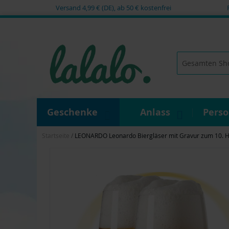
Versand 4,99 € (DE), ab 50 € kostenfrei
Zum
Inhalt
springen
Suche
Geschenke
Anlass
Pers
Startseite
LEONARDO Leonardo Biergläser mit Gravur zum 10. Hoc
Zum
Ende
der
Bildgalerie
springen