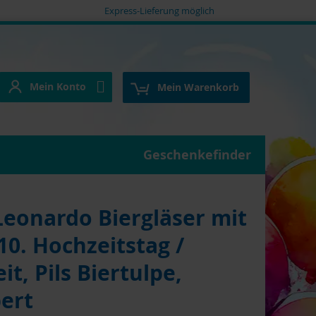
Express-Lieferung möglich
Mein Konto
e
Mein Konto
Mein Warenkorb
Geschenkefinder
onardo Biergläser mit
0. Hochzeitstag /
t, Pils Biertulpe,
ert