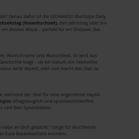
eibt? Genau dafür ist die LEONARDO Biertulpe Daily
chzeitstag (Rosenhochzeit)
, den Jahrestag oder ein
 kleines Ritual – perfekt für ein Ehepaar, das
amen, Wunschname und Wunschtext. So wird aus
eschichte trägt – ob ein Datum, ein liebevoller
gravur wirkt dezent, edel und macht das Glas zu
e, während der Stiel für eine angenehme Haptik
nkglas
alltagstauglich und spülmaschinenfest.
ls und Bier-Spezialitäten.
ch habe an Dich gedacht.“ Sorge für leuchtende
n Eure Rosenhochzeit erinnern.