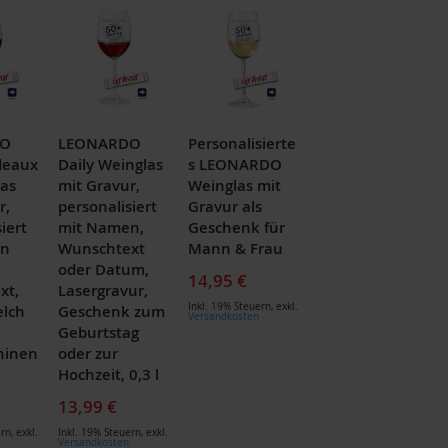
DO
LEONARDO
Personalisierte
deaux
Daily Weinglas
s LEONARDO
as
mit Gravur,
Weinglas mit
r,
personalisiert
Gravur als
iert
mit Namen,
Geschenk für
en
Wunschtext
Mann & Frau
oder Datum,
14,95 €
xt,
Lasergravur,
Inkl. 19% Steuern
,
exkl.
elch
Geschenk zum
Versandkosten
Geburtstag
hinen
oder zur
Hochzeit, 0,3 l
13,99 €
ern
,
exkl.
Inkl. 19% Steuern
,
exkl.
Versandkosten