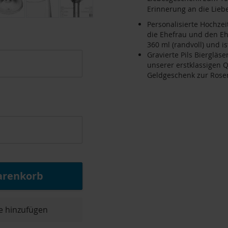
Erinnerung an die Lieb
Personalisierte Hochzei
die Ehefrau und den E
360 ml (randvoll) und i
Gravierte Pils Biergläs
unserer erstklassigen Qu
Geldgeschenk zur Rosen
arenkorb
e hinzufügen