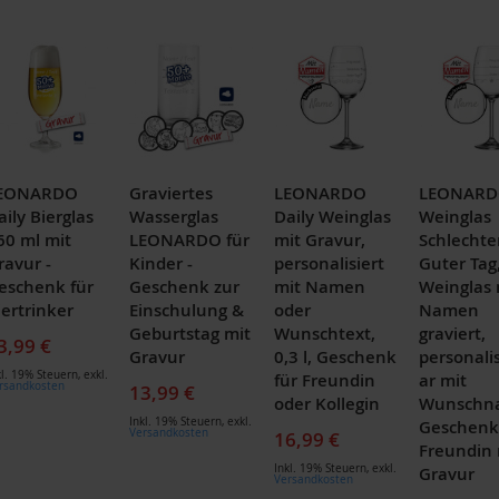
EONARDO
Graviertes
LEONARDO
LEONAR
aily Bierglas
Wasserglas
Daily Weinglas
Weinglas
60 ml mit
LEONARDO für
mit Gravur,
Schlechte
ravur -
Kinder -
personalisiert
Guter Tag
eschenk für
Geschenk zur
mit Namen
Weinglas 
iertrinker
Einschulung &
oder
Namen
Geburtstag mit
Wunschtext,
graviert,
3,99 €
Gravur
0,3 l, Geschenk
personali
kl. 19% Steuern
,
exkl.
für Freundin
ar mit
rsandkosten
13,99 €
oder Kollegin
Wunschn
Inkl. 19% Steuern
,
exkl.
Geschenk
Versandkosten
16,99 €
Freundin 
Inkl. 19% Steuern
,
exkl.
Gravur
Versandkosten