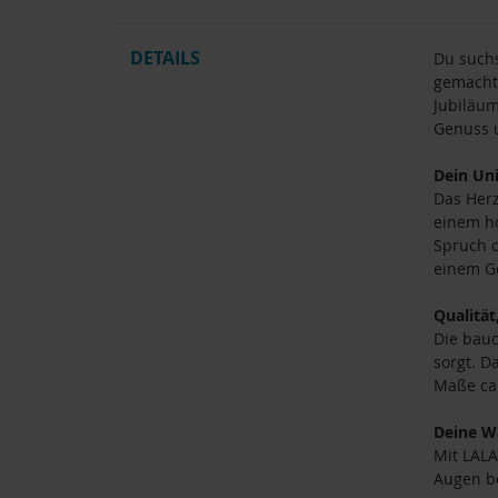
DETAILS
Du suchs
gemacht:
Jubiläum
Genuss 
Dein Un
Das Herz
einem h
Spruch o
einem Ge
Qualität
Die bauc
sorgt. 
Maße ca. 
Deine W
Mit LALA
Augen b