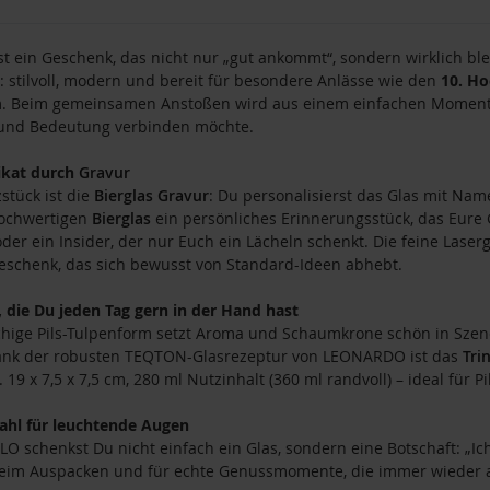
t ein Geschenk, das nicht nur „gut ankommt“, sondern wirklich bl
 stilvoll, modern und bereit für besondere Anlässe wie den
10. Ho
. Beim gemeinsamen Anstoßen wird aus einem einfachen Moment ein
und Bedeutung verbinden möchte.
ikat durch
Gravur
stück ist die
Bierglas
Gravur
: Du personalisierst das Glas mit N
ochwertigen
Bierglas
ein persönliches Erinnerungsstück, das Eure G
der ein Insider, der nur Euch ein Lächeln schenkt. Die feine Laser
schenk, das sich bewusst von Standard-Ideen abhebt.
, die Du jeden Tag gern in der Hand hast
hige Pils-Tulpenform setzt Aroma und Schaumkrone schön in Szen
Dank der robusten TEQTON-Glasrezeptur von LEONARDO ist das
Tri
19 x 7,5 x 7,5 cm, 280 ml Nutzinhalt (360 ml randvoll) – ideal für Pi
ahl für leuchtende Augen
LO schenkst Du nicht einfach ein Glas, sondern eine Botschaft: „I
eim Auspacken und für echte Genussmomente, die immer wieder a