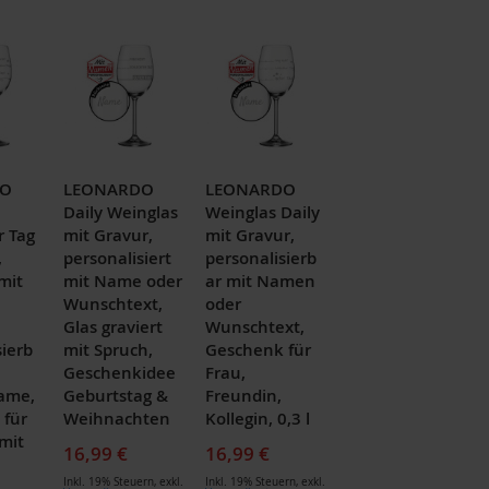
DO
LEONARDO
LEONARDO
Daily Weinglas
Weinglas Daily
r Tag
mit Gravur,
mit Gravur,
,
personalisiert
personalisierb
mit
mit Name oder
ar mit Namen
Wunschtext,
oder
Glas graviert
Wunschtext,
sierb
mit Spruch,
Geschenk für
Geschenkidee
Frau,
ame,
Geburtstag &
Freundin,
 für
Weihnachten
Kollegin, 0,3 l
mit
16,99 €
16,99 €
Inkl. 19% Steuern
,
exkl.
Inkl. 19% Steuern
,
exkl.