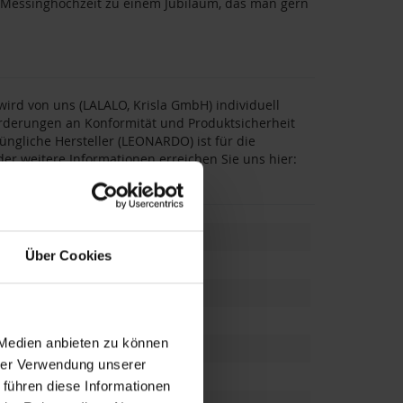
 Messinghochzeit zu einem Jubiläum, das man gern
rd von uns (LALALO, Krisla GmbH) individuell
forderungen an Konformität und Produktsicherheit
üngliche Hersteller (LEONARDO) ist für die
er weitere Informationen erreichen Sie uns hier:
.de
.
Über Cookies
 Medien anbieten zu können
hrer Verwendung unserer
au
,
Ehemann
 führen diese Informationen