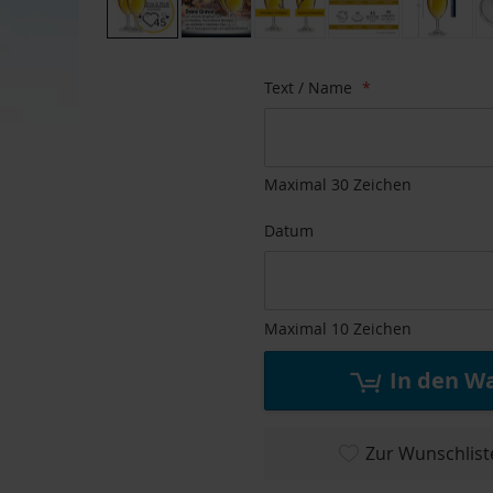
Zum
Anfang
Text / Name
der
Bildgalerie
springen
Maximal 30 Zeichen
Datum
Maximal 10 Zeichen
In den W
Zur Wunschlist