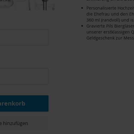
Personalisierte Hochzei
die Ehefrau und den E
360 ml (randvoll) und i
Gravierte Pils Biergläs
unserer erstklassigen Qu
Geldgeschenk zur Mess
arenkorb
e hinzufügen