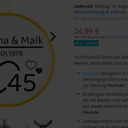
Lieferzeit:
Montag, 10. Augus
Selbstabholung in Köln
am M
Sei der Erste, der dieses Pr
24,99 €
Inkl. 19% Steuern
,
exkl.
Versandkosten
AUF LAGER
1x LEONARDO Biertulpe (360
Namen, Wunschtext und Dat
Leonardo
Biergläser (2 
(Messinghochzeit) perso
zur Messing-
Hochzeit
.
45 Jähriges Hochzeitsj
Set mit Namen und Datu
das ideale Geschenk fü
Freunde
.
Liebesgeschenk zum 45.
Erinnerung an die Lieb