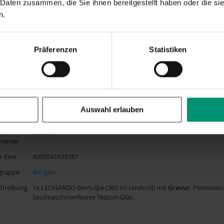
 Daten zusammen, die Sie ihnen bereitgestellt haben oder die s
isierung
Gravur
n.
uppe
Jugendliche
Hochzeit
,
Hochzeitstag
,
Jahrestag
Präferenzen
Statistiken
Glas
rbe
Transparent
19x15 cm. 360 ML
e
Die Größe der Gravur und die Position variieren möglicherweise 
Auswahl erlauben
Motiv. Die Gravur kann von dem Beispielfoto abweichen.
r
063318
nummer
er EAN
4002541633187
gruppe
Bierglas
chreibung
1x LEONARDO Biertulpe (360 ml randvoll) mit
Gravur
. Personal
Spülmaschinenfestes Teqton-Glas.