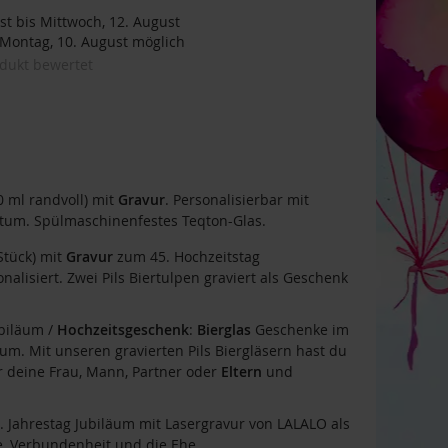
t bis Mittwoch, 12. August
ontag, 10. August möglich
odukt bewertet
 ml randvoll) mit
Gravur
. Personalisierbar mit
um. Spülmaschinenfestes Teqton-Glas.
Stück) mit
Gravur
zum 45. Hochzeitstag
nalisiert. Zwei Pils Biertulpen graviert als Geschenk
ubiläum /
Hochzeitsgeschenk
:
Bierglas
Geschenke im
m. Mit unseren gravierten Pils Biergläsern hast du
r deine Frau, Mann, Partner oder
Eltern
und
 Jahrestag Jubiläum mit Lasergravur von LALALO als
e, Verbundenheit und die Ehe.