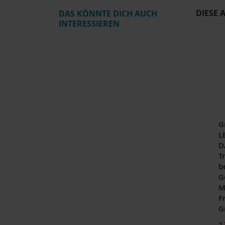
DIESE 
DAS KÖNNTE DICH AUCH
INTERESSIEREN
G
L
D
Tr
b
G
M
F
G
1