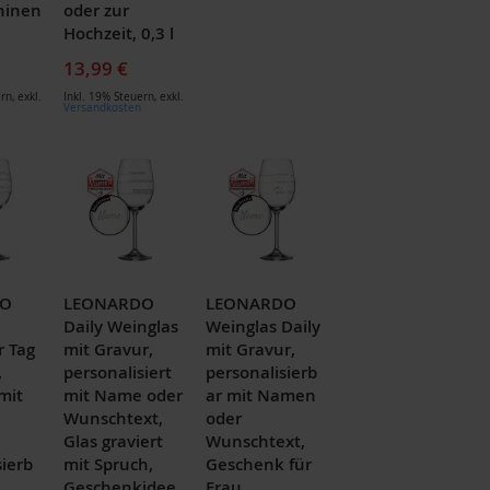
hinen
oder zur
Hochzeit, 0,3 l
13,99 €
ern
,
exkl.
Inkl. 19% Steuern
,
exkl.
Versandkosten
DO
LEONARDO
LEONARDO
Daily Weinglas
Weinglas Daily
r Tag
mit Gravur,
mit Gravur,
,
personalisiert
personalisierb
mit
mit Name oder
ar mit Namen
Wunschtext,
oder
Glas graviert
Wunschtext,
sierb
mit Spruch,
Geschenk für
Geschenkidee
Frau,