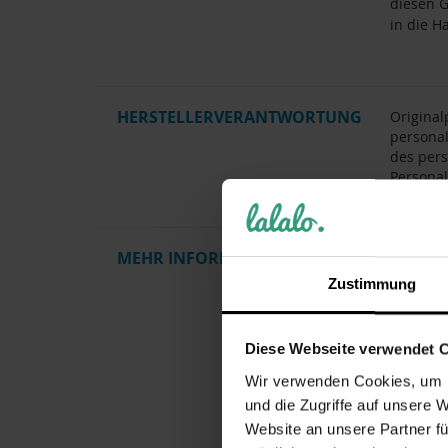
diesen 
in die H
HERSTELLERVERANTWORTUNG
Original
personal
des pers
Personal
Krisla G
MEHR INFORMATIONEN
Artikel
Zustimmung
Gewicht
Herstelle
Diese Webseite verwendet 
Pflegehi
Wir verwenden Cookies, um I
Kollektio
und die Zugriffe auf unsere 
Zielgrup
Website an unsere Partner fü
Motiv / 