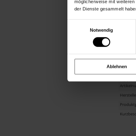
möglicherweise mit weiteren
Personal
der Dienste gesammelt habe
Altersgr
Einwilligungsauswahl
Anlass
Notwendig
Material
Primärfa
Größe
Hinweis
Ablehnen
Herstelle
Artikel
Herstell
Produkt
Kurzbes