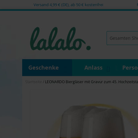
Versand 4,99 € (DE), ab 50 € kostenfrei
Zum
Inhalt
springen
Suche
Geschenke
Anlass
Pers
Startseite
LEONARDO Biergläser mit Gravur zum 45. Hochzeitstag
Zum
Ende
der
Bildgalerie
springen