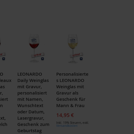
DO
LEONARDO
Personalisierte
deaux
Daily Weinglas
s LEONARDO
as
mit Gravur,
Weinglas mit
r,
personalisiert
Gravur als
iert
mit Namen,
Geschenk für
en
Wunschtext
Mann & Frau
oder Datum,
14,95 €
xt,
Lasergravur,
Inkl. 19% Steuern
,
exkl.
elch
Geschenk zum
Versandkosten
Geburtstag