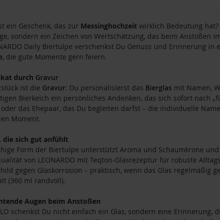
t ein Geschenk, das zur
Messinghochzeit
wirklich Bedeutung hat? 
ge, sondern ein Zeichen von Wertschätzung, das beim Anstoßen i
ARDO Daily Biertulpe verschenkst Du Genuss und Erinnerung in eine
e
, die gute Momente gern feiern.
ikat durch
Gravur
stück ist die
Gravur
: Du personalisierst das
Bierglas
mit Namen, Wu
igen Bierkelch ein persönliches Andenken, das sich sofort nach „
oder das Ehepaar, das Du begleiten darfst – die individuelle N
den Moment.
, die sich gut anfühlt
hige Form der Biertulpe unterstützt Aroma und Schaumkrone und 
alität von LEONARDO mit Teqton-Glasrezeptur für robuste Alltags
hild gegen Glaskorrosion – praktisch, wenn das Glas regelmäßig gen
lt (360 ml randvoll).
chtende Augen beim Anstoßen
LO schenkst Du nicht einfach ein Glas, sondern eine Erinnerung, d