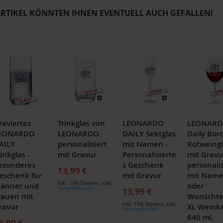
ARTIKEL KÖNNTEN IHNEN EVENTUELL AUCH GEFALLEN!
raviertes
Trinkglas von
LEONARDO
LEONAR
EONARDO
LEONARDO
DAILY Sektglas
Daily Bor
AILY
personalisiert
mit Namen -
Rotweingl
inkglas -
mit Gravur
Personalisierte
mit Gravu
esonderes
s Geschenk
personalis
13,99 €
eschenk für
mit Gravur
mit Nam
Inkl. 19% Steuern
,
exkl.
änner und
oder
Versandkosten
13,99 €
rauen mit
Wunschte
Inkl. 19% Steuern
,
exkl.
ravur
XL Weink
Versandkosten
640 ml,
3,99 €