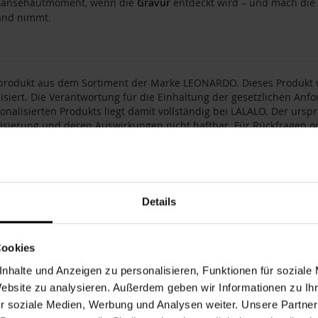
Gänsehautmoment, wenn die
Gravur
entdeckt wird – und mach die
and nimmt.
produkt aus dem Sortiment der Marke LEONARDO. Dieses Produkt wi
isiert. Die Verantwortung für die Einhaltung der gesetzlichen An
onalisierten Produkts liegt damit vollständig bei LALALO. Der urspr
isierung und deren Auswirkungen nicht haftbar. Für Rückfragen od
mbH (LALALO), St.-Tönnis-Str. 71, 50769 Köln, E-Mail:
support@lalalo
nummer
189208
Details
0.4 kg
r
LEONARDO
Cookies
nweiß
Spülmaschinenfest
nhalte und Anzeigen zu personalisieren, Funktionen für soziale
n / Serie
DAILY
Website zu analysieren. Außerdem geben wir Informationen zu I
pe
Männer
,
Mann
,
Frauen
,
Frau
,
Paare
,
Paar
,
Freunde
,
Eltern
,
Ehefr
r soziale Medien, Werbung und Analysen weiter. Unsere Partner
Form
Text