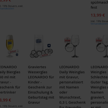
spülmasc
kl. 19% Steuern
,
exkl.
fest
rsandkosten
13,99 €
Inkl. 19% Steu
Versandkosten
EONARDO
Graviertes
LEONARDO
LEONAR
aily Bierglas
Wasserglas
Daily Weinglas
Weinglas
60 ml mit
LEONARDO für
mit Gravur,
Schlechte
ravur -
Kinder -
personalisiert
Guter Tag
eschenk für
Geschenk zur
mit Namen
Weinglas 
iertrinker
Einschulung &
oder
Namen
Geburtstag mit
Wunschtext,
graviert,
3,99 €
Gravur
0,3 l, Geschenk
personali
kl. 19% Steuern
,
exkl.
für Freundin
ar mit