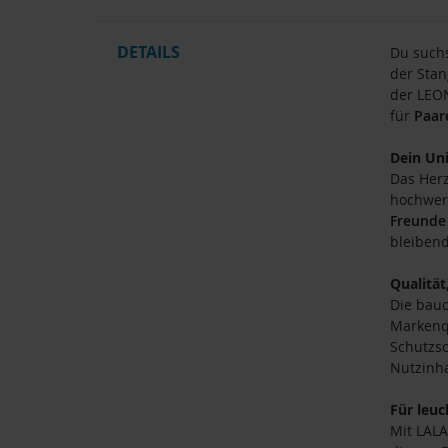
DETAILS
Du suchs
der Stan
der LEON
für
Paar
Dein Un
Das Herz
hochwert
Freunde
bleiben
Qualität
Die bauc
Markenqu
Schutzsc
Nutzinha
Für leu
Mit LALA