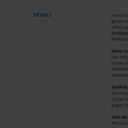
DETAILS
Du suchs
genau da
sofort s
Großelt
Wertsch
Deine
G
Das Herz
echtes U
Geschenk
aufleben
Qualität
Die eleg
Szene. D
gegen Gl
Dein Mo
Mit LALA