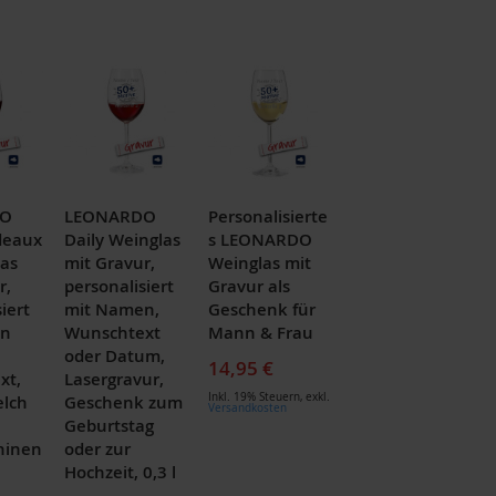
DO
LEONARDO
Personalisierte
deaux
Daily Weinglas
s LEONARDO
as
mit Gravur,
Weinglas mit
r,
personalisiert
Gravur als
iert
mit Namen,
Geschenk für
en
Wunschtext
Mann & Frau
oder Datum,
14,95 €
xt,
Lasergravur,
Inkl. 19% Steuern
,
exkl.
elch
Geschenk zum
Versandkosten
Geburtstag
hinen
oder zur
Hochzeit, 0,3 l