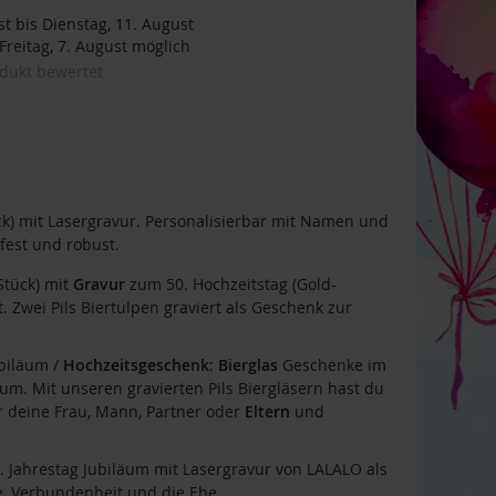
t bis Dienstag, 11. August
reitag, 7. August möglich
odukt bewertet
k) mit Lasergravur. Personalisierbar mit Namen und
est und robust.
Stück) mit
Gravur
zum 50. Hochzeitstag (Gold-
t. Zwei Pils Biertulpen graviert als Geschenk zur
ubiläum /
Hochzeitsgeschenk
:
Bierglas
Geschenke im
m. Mit unseren gravierten Pils Biergläsern hast du
r deine Frau, Mann, Partner oder
Eltern
und
 Jahrestag Jubiläum mit Lasergravur von LALALO als
e, Verbundenheit und die Ehe.