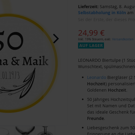
Lieferzeit:
Samstag, 8. Augus
Selbstabholung in Köln
am F
Sei der Erste, der dieses Pr
24,99 €
Inkl. 19% Steuern
,
exkl.
Versandkosten
AUF LAGER
LEONARDO Biertulpe (1 Stüc
Wunschtext, spülmaschinenf
Leonardo
Biergläser (2 
Hochzeit
) personalisier
Goldenen
Hochzeit
.
50 Jähriges Hochzeitsj
Set mit Namen und Datu
das ideale Geschenk fü
Freunde
.
Liebesgeschenk zum 50.
Erinnerung an die Lieb