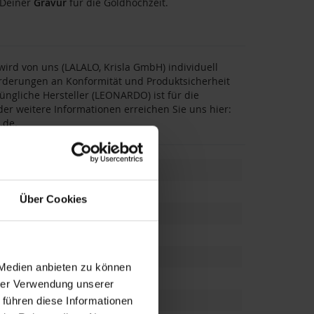
 Deiner
Gravur
für die Goldhochzeit.
rd von uns (LALALO, Krisla GmbH) individuell
forderungen an Konformität und Produktsicherheit
üngliche Hersteller (LEONARDO) ist für die
er weitere Informationen erreichen Sie uns hier:
.de.
Über Cookies
 Medien anbieten zu können
ltern
,
Ehefrau
,
Ehemann
hrer Verwendung unserer
 führen diese Informationen