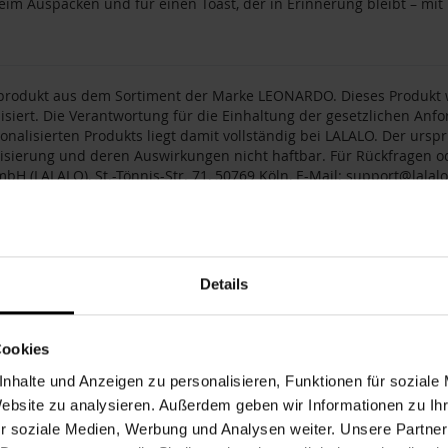
im Auspacken und für einen Toast, der in Erinnerung bleibt – mit
produkt aus dem Sortiment der Marke LEONARDO. Dieses Produkt wi
isiert. Die Verantwortung für die Einhaltung der gesetzlichen An
onalisierten Produkts liegt damit vollständig bei LALALO. Der urspr
isierung und deren Auswirkungen nicht haftbar. Für Rückfragen od
mbH (LALALO), St.-Tönnis-Str. 71, 50769 Köln, E-Mail: support@lalalo
nummer
189214
0.4 kg
Details
r
LEONARDO
nweiß
Spülmaschinenfest
Cookies
n / Serie
DAILY
nhalte und Anzeigen zu personalisieren, Funktionen für soziale
pe
Männer
,
Mann
,
Frauen
,
Frau
,
Paare
,
Paar
,
Freunde
,
Eltern
,
Große
Website zu analysieren. Außerdem geben wir Informationen zu I
Form
Text
r soziale Medien, Werbung und Analysen weiter. Unsere Partner