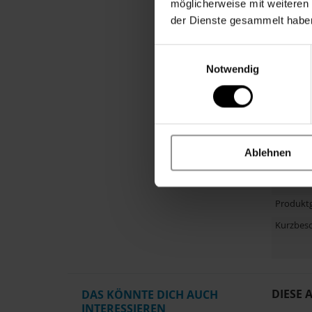
möglicherweise mit weiteren
Personal
der Dienste gesammelt habe
Anlass
Material
Einwilligungsauswahl
Notwendig
Primärfa
Größe
Hinweis
Herstelle
Ablehnen
Artikel
Herstell
Produkt
Kurzbes
DIESE 
DAS KÖNNTE DICH AUCH
INTERESSIEREN