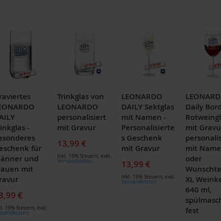
raviertes
Trinkglas von
LEONARDO
LEONAR
EONARDO
LEONARDO
DAILY Sektglas
Daily Bor
AILY
personalisiert
mit Namen -
Rotweingl
inkglas -
mit Gravur
Personalisierte
mit Gravu
esonderes
s Geschenk
personalis
13,99 €
eschenk für
mit Gravur
mit Nam
Inkl. 19% Steuern
,
exkl.
änner und
oder
Versandkosten
13,99 €
rauen mit
Wunschte
Inkl. 19% Steuern
,
exkl.
ravur
XL Weink
Versandkosten
640 ml,
3,99 €
spülmasc
kl. 19% Steuern
,
exkl.
fest
rsandkosten