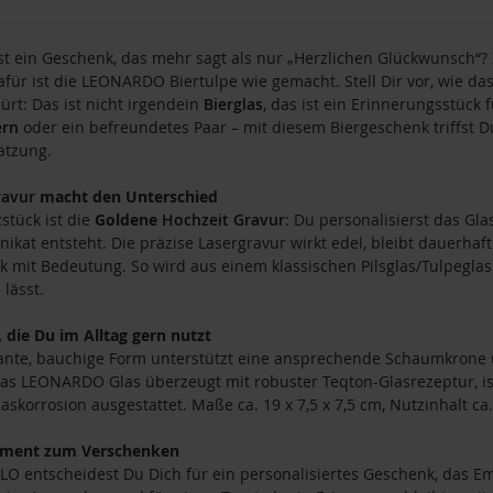
t ein Geschenk, das mehr sagt als nur „Herzlichen Glückwunsch“?
für ist die LEONARDO Biertulpe wie gemacht. Stell Dir vor, wie d
pürt: Das ist nicht irgendein
Bierglas
, das ist ein Erinnerungsstück
ern
oder ein befreundetes Paar – mit diesem Biergeschenk triffst Du 
ätzung.
ravur
macht den Unterschied
stück ist die
Goldene
Hochzeit
Gravur
: Du personalisierst das G
nikat entsteht. Die präzise Lasergravur wirkt edel, bleibt dauerha
 mit Bedeutung. So wird aus einem klassischen Pilsglas/Tulpeglas
 lässt.
, die Du im Alltag gern nutzt
ante, bauchige Form unterstützt eine ansprechende Schaumkrone un
as LEONARDO Glas überzeugt mit robuster Teqton-Glasrezeptur, i
askorrosion ausgestattet. Maße ca. 19 x 7,5 x 7,5 cm, Nutzinhalt ca.
ment zum Verschenken
LO entscheidest Du Dich für ein personalisiertes Geschenk, das E