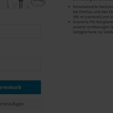
Personalisierte Hochzei
die Ehefrau und den E
360 ml (randvoll) und i
Gravierte Pils Biergläs
unserer erstklassigen Qu
Geldgeschenk zur Gold
arenkorb
e hinzufügen