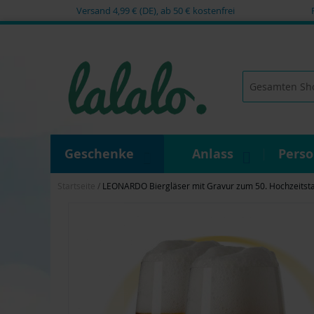
Versand 4,99 € (DE), ab 50 € kostenfrei
Zum
Inhalt
springen
Suche
Geschenke
Anlass
Pers
Startseite
LEONARDO Biergläser mit Gravur zum 50. Hochzeitstag
Zum
Ende
der
Bildgalerie
springen