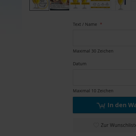
Zum
Anfang
Text / Name
der
Bildgalerie
springen
Maximal 30 Zeichen
Datum
Maximal 10 Zeichen
In den W
Zur Wunschlist