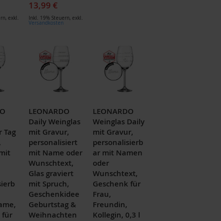
13,99 €
ern
,
exkl.
Inkl. 19% Steuern
,
exkl.
Versandkosten
DO
LEONARDO
LEONARDO
Daily Weinglas
Weinglas Daily
r Tag
mit Gravur,
mit Gravur,
,
personalisiert
personalisierb
mit
mit Name oder
ar mit Namen
Wunschtext,
oder
Glas graviert
Wunschtext,
sierb
mit Spruch,
Geschenk für
Geschenkidee
Frau,
ame,
Geburtstag &
Freundin,
 für
Weihnachten
Kollegin, 0,3 l