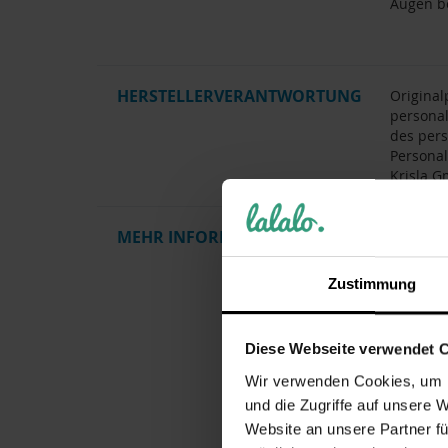
Augen be
HERSTELLERVERANTWORTUNG
Original
personal
des pers
Personal
Krisla G
MEHR INFORMATIONEN
Artikel
Gewicht
Zustimmung
Herstelle
Pflegehi
Diese Webseite verwendet 
Kollektio
Wir verwenden Cookies, um I
Zielgrup
und die Zugriffe auf unsere 
Motiv / 
Website an unsere Partner fü