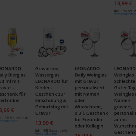
13,99 €
Inkl. 19% Steu
Versandkosten
EONARDO
Graviertes
LEONARDO
LEONAR
aily Bierglas
Wasserglas
Daily Weinglas
Weinglas
60 ml mit
LEONARDO für
mit Gravur,
Schlechte
ravur -
Kinder -
personalisiert
Guter Tag
eschenk für
Geschenk zur
mit Namen
Weinglas 
iertrinker
Einschulung &
oder
Namen
Geburtstag mit
Wunschtext,
graviert,
3,99 €
Gravur
0,3 l, Geschenk
personali
kl. 19% Steuern
,
exkl.
für Freundin
ar mit
rsandkosten
13,99 €
oder Kollegin
Wunschn
Inkl. 19% Steuern
,
exkl.
Geschenk
Versandkosten
16,99 €