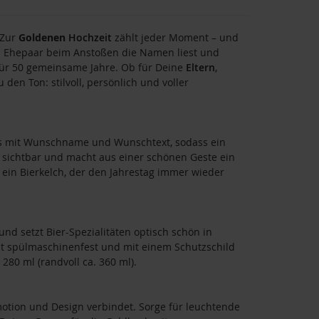
 Zur
Goldenen
Hochzeit
zählt jeder Moment – und
as Ehepaar beim Anstoßen die Namen liest und
 für 50 gemeinsame Jahre. Ob für Deine
Eltern
,
den Ton: stilvoll, persönlich und voller
las mit Wunschname und Wunschtext, sodass ein
ft sichtbar und macht aus einer schönen Geste ein
 ein Bierkelch, der den Jahrestag immer wieder
d setzt Bier-Spezialitäten optisch schön in
st spülmaschinenfest und mit einem Schutzschild
 280 ml (randvoll ca. 360 ml).
motion und Design verbindet. Sorge für leuchtende