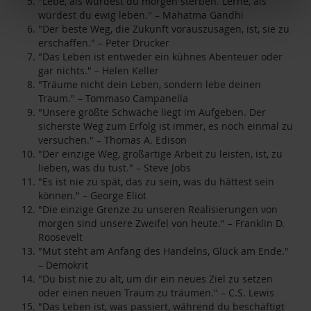
"Lebe, als würdest du morgen sterben. Lerne, als
würdest du ewig leben." – Mahatma Gandhi
"Der beste Weg, die Zukunft vorauszusagen, ist, sie zu
erschaffen." – Peter Drucker
"Das Leben ist entweder ein kühnes Abenteuer oder
gar nichts." – Helen Keller
"Träume nicht dein Leben, sondern lebe deinen
Traum." – Tommaso Campanella
"Unsere größte Schwäche liegt im Aufgeben. Der
sicherste Weg zum Erfolg ist immer, es noch einmal zu
versuchen." – Thomas A. Edison
"Der einzige Weg, großartige Arbeit zu leisten, ist, zu
lieben, was du tust." – Steve Jobs
"Es ist nie zu spät, das zu sein, was du hättest sein
können." – George Eliot
"Die einzige Grenze zu unseren Realisierungen von
morgen sind unsere Zweifel von heute." – Franklin D.
Roosevelt
"Mut steht am Anfang des Handelns, Glück am Ende."
– Demokrit
"Du bist nie zu alt, um dir ein neues Ziel zu setzen
oder einen neuen Traum zu träumen." – C.S. Lewis
"Das Leben ist, was passiert, während du beschäftigt