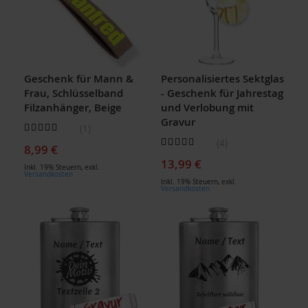
Geschenk für Mann &
Personalisiertes Sektglas
Frau, Schlüsselband
- Geschenk für Jahrestag
Filzanhänger, Beige
und Verlobung mit
Gravur
Bewertung:
1
100
100
% of
Bewertung:
4
8,99 €
95
100
% of
13,99 €
Inkl. 19% Steuern
,
exkl.
Versandkosten
Inkl. 19% Steuern
,
exkl.
Versandkosten