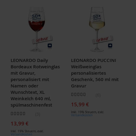
LEONARDO Daily
LEONARDO PUCCINI
Bordeaux Rotweinglas
Weißweinglas
mit Gravur,
personalisiertes
personalisiert mit
Geschenk, 560 ml mit
Namen oder
Gravur
Wunschtext, XL
Bewertung:
6
Weinkelch 640 ml,
97
100
% of
15,99 €
spülmaschinenfest
Inkl. 19% Steuern
,
exkl.
Bewertung:
3
Versandkosten
93
100
% of
13,99 €
Inkl. 19% Steuern
,
exkl.
Versandkosten