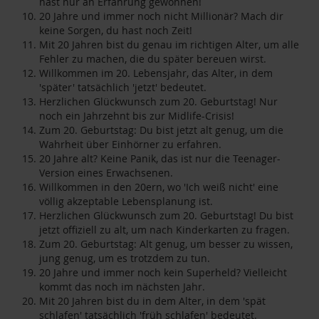
hast nur an Erfahrung gewonnen!
20 Jahre und immer noch nicht Millionär? Mach dir
keine Sorgen, du hast noch Zeit!
Mit 20 Jahren bist du genau im richtigen Alter, um alle
Fehler zu machen, die du später bereuen wirst.
Willkommen im 20. Lebensjahr, das Alter, in dem
'später' tatsächlich 'jetzt' bedeutet.
Herzlichen Glückwunsch zum 20. Geburtstag! Nur
noch ein Jahrzehnt bis zur Midlife-Crisis!
Zum 20. Geburtstag: Du bist jetzt alt genug, um die
Wahrheit über Einhörner zu erfahren.
20 Jahre alt? Keine Panik, das ist nur die Teenager-
Version eines Erwachsenen.
Willkommen in den 20ern, wo 'Ich weiß nicht' eine
völlig akzeptable Lebensplanung ist.
Herzlichen Glückwunsch zum 20. Geburtstag! Du bist
jetzt offiziell zu alt, um nach Kinderkarten zu fragen.
Zum 20. Geburtstag: Alt genug, um besser zu wissen,
jung genug, um es trotzdem zu tun.
20 Jahre und immer noch kein Superheld? Vielleicht
kommt das noch im nächsten Jahr.
Mit 20 Jahren bist du in dem Alter, in dem 'spät
schlafen' tatsächlich 'früh schlafen' bedeutet.