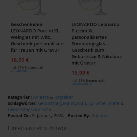
Geschenkidee:
LEONARDO Leonardo
LEONARDO Puccini XL
Puccini XL
Weinglas mit Witz,
personalisiertes
Geschenk personalisiert
Stimmungsglas -
für Frauen mit Gravur
Geschenk zum
Geburtstag & Nikolaus
16,99 €
mit Gravur
Inkl. 19% Steuern
,
exkl.
Versandkosten
16,99 €
Inkl. 19% Steuern
,
exkl.
Versandkosten
Kategorien:
Anlässe
&
Ratgeber
Schlagwörter:
Geburtstag
,
Mann
,
Frau
,
Sprüche
,
Zitate
&
Geburtstagswünsche
Posted On:
9. January 2024
Posted By:
Kristina
Hinterlasse eine Antwort