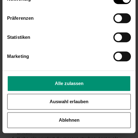
finden.
Herzlichen Glückwunsch zum 20. Geburtstag! Möge
dieses Jahrzehnt Ihnen unermessliches Glück und
Präferenzen
Erfolg bringen.
Zum 20. Geburtstag wünsche ich Ihnen, dass Sie Ihre
Träume mit Mut und Zuversicht verfolgen.
Statistiken
Möge Ihr 20. Lebensjahr voller positiver
Überraschungen, Freude und Erfolg sein.
Marketing
Inspirierende Zitate zum 20. Geburtstag
von bekannten Persönlichkeiten
"Das Geheimnis des Lebens ist es, siebenmal zu fallen
Alle zulassen
und achtmal aufzustehen." – Paulo Coelho
"Sei du selbst die Veränderung, die du dir wünschst
für diese Welt." – Mahatma Gandhi
Auswahl erlauben
"Die Zukunft gehört denen, die an die Schönheit ihrer
Träume glauben." – Eleanor Roosevelt
"Es ist nicht die Jahre in unserem Leben, die zählen.
Ablehnen
Es ist das Leben in unseren Jahren." – Abraham
Lincoln