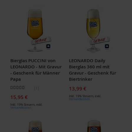
Bierglas PUCCINI von
LEONARDO Daily
LEONARDO - Mit Gravur
Bierglas 360 ml mit
- Geschenk für Männer
Gravur - Geschenk für
Papa
Biertrinker
Bewertung:
13,99 €
1
80
100
% of
15,95 €
Inkl. 19% Steuern
,
exkl.
Versandkosten
Inkl. 19% Steuern
,
exkl.
Versandkosten