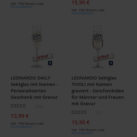
15,95 €
Inkl. 19% Steuern
,
exkl.
Versandkosten
Inkl. 19% Steuern
,
exkl.
Versandkosten
LEONARDO DAILY
LEONARDO Sektglas
Sektglas mit Namen -
TIVOLI mit Namen
Personalisiertes
graviert - Geschenkidee
Geschenk mit Gravur
für Männer und Frauen
mit Gravur
Bewertung:
10
96
100
% of
Bewertung:
1
13,99 €
80
100
% of
15,95 €
Inkl. 19% Steuern
,
exkl.
Versandkosten
Inkl. 19% Steuern
,
exkl.
Versandkosten