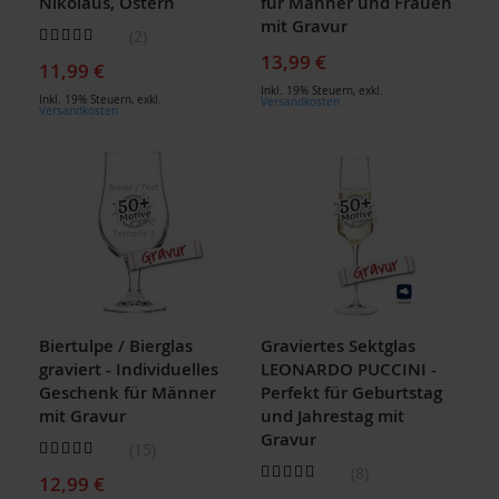
Nikolaus, Ostern
für Männer und Frauen
mit Gravur
Bewertung:
2
90
100
% of
13,99 €
11,99 €
Inkl. 19% Steuern
,
exkl.
Inkl. 19% Steuern
,
exkl.
Versandkosten
Versandkosten
Biertulpe / Bierglas
Graviertes Sektglas
graviert - Individuelles
LEONARDO PUCCINI -
Geschenk für Männer
Perfekt für Geburtstag
mit Gravur
und Jahrestag mit
Gravur
Bewertung:
15
91
100
% of
Bewertung:
8
12,99 €
100
100
% of