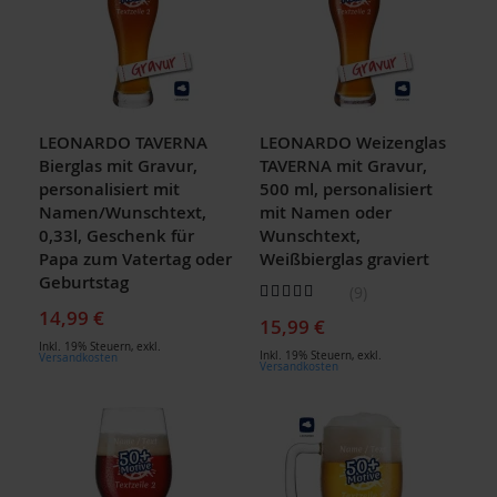
LEONARDO TAVERNA
LEONARDO Weizenglas
Bierglas mit Gravur,
TAVERNA mit Gravur,
personalisiert mit
500 ml, personalisiert
Namen/Wunschtext,
mit Namen oder
0,33l, Geschenk für
Wunschtext,
Papa zum Vatertag oder
Weißbierglas graviert
Geburtstag
Bewertung:
9
93
100
% of
14,99 €
15,99 €
Inkl. 19% Steuern
,
exkl.
Inkl. 19% Steuern
,
exkl.
Versandkosten
Versandkosten