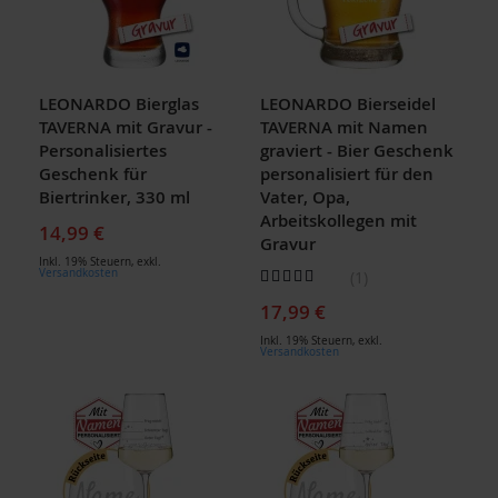
LEONARDO Bierglas
LEONARDO Bierseidel
TAVERNA mit Gravur -
TAVERNA mit Namen
Personalisiertes
graviert - Bier Geschenk
Geschenk für
personalisiert für den
Biertrinker, 330 ml
Vater, Opa,
Arbeitskollegen mit
14,99 €
Gravur
Inkl. 19% Steuern
,
exkl.
Bewertung:
Versandkosten
1
100
100
% of
17,99 €
Inkl. 19% Steuern
,
exkl.
Versandkosten