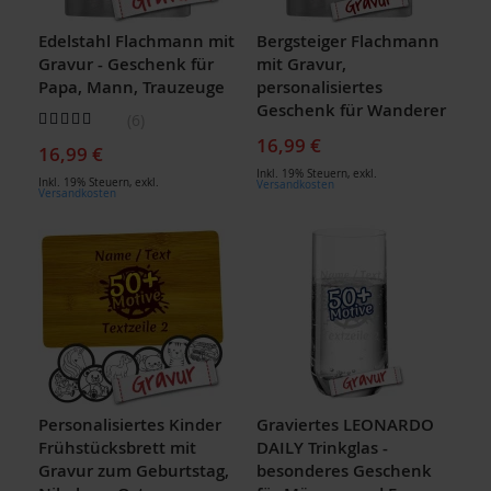
Edelstahl Flachmann mit
Bergsteiger Flachmann
Gravur - Geschenk für
mit Gravur,
Papa, Mann, Trauzeuge
personalisiertes
Geschenk für Wanderer
Bewertung:
6
100
100
% of
16,99 €
16,99 €
Inkl. 19% Steuern
,
exkl.
Inkl. 19% Steuern
,
exkl.
Versandkosten
Versandkosten
Personalisiertes Kinder
Graviertes LEONARDO
Frühstücksbrett mit
DAILY Trinkglas -
Gravur zum Geburtstag,
besonderes Geschenk