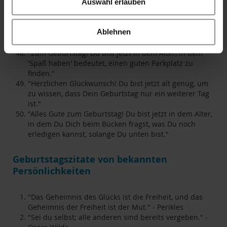
Auswahl erlauben
bist nur erfahren."
"Herzlichen Glückwunsch! Du bist jetzt in dem Alter, in
dem Du über das Alter nachdenkst."
Ablehnen
"Alles Gute! Du bist jetzt so alt, Deine
Geburtstagskerzen sind wie ein Leuchtturm."
"Zum Geburtstag! Du bist jetzt in dem Alter, in dem
'Spaß haben' bedeutet, einen guten Parkplatz zu
finden."
"Herzlichen Glückwunsch! Du bist jetzt alt genug, um
zu wissen, dass Dein Geburtstag nur ein weiterer Tag
ist."
"Alles Gute zum Geburtstag! Du bist jetzt in dem Alter,
in dem Du Dich beim Bücken fragst, was Du noch
erledigen kannst, solange Du unten bist."
Geburtstagszitate von bekannten
Persönlichkeiten
"Das Geheimnis des Glücks ist die Freiheit, und das
Geheimnis der Freiheit ist der Mut." - Perikles
"Sei du selbst; alle anderen sind bereits vergeben." -