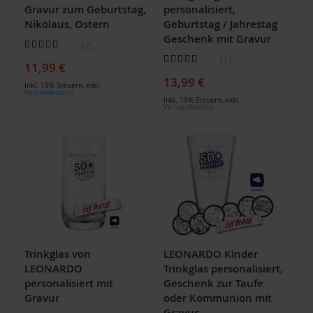
Gravur zum Geburtstag,
personalisiert,
Nikolaus, Ostern
Geburtstag / Jahrestag
Geschenk mit Gravur
Bewertung:
2
90
100
% of
Bewertung:
1
11,99 €
100
100
% of
13,99 €
Inkl. 19% Steuern
,
exkl.
Versandkosten
Inkl. 19% Steuern
,
exkl.
Versandkosten
Trinkglas von
LEONARDO Kinder
LEONARDO
Trinkglas personalisiert,
personalisiert mit
Geschenk zur Taufe
Gravur
oder Kommunion mit
Gravur