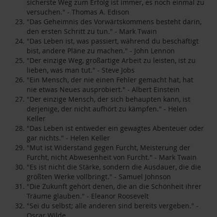
sicherste Weg zum Erfolg ist immer, es noch einmal zu
versuchen." - Thomas A. Edison
"Das Geheimnis des Vorwärtskommens besteht darin,
den ersten Schritt zu tun." - Mark Twain
"Das Leben ist, was passiert, während du beschäftigt
bist, andere Pläne zu machen." - John Lennon
"Der einzige Weg, großartige Arbeit zu leisten, ist zu
lieben, was man tut." - Steve Jobs
"Ein Mensch, der nie einen Fehler gemacht hat, hat
nie etwas Neues ausprobiert." - Albert Einstein
"Der einzige Mensch, der sich behaupten kann, ist
derjenige, der nicht aufhört zu kämpfen." - Helen
Keller
"Das Leben ist entweder ein gewagtes Abenteuer oder
gar nichts." - Helen Keller
"Mut ist Widerstand gegen Furcht, Meisterung der
Furcht, nicht Abwesenheit von Furcht." - Mark Twain
"Es ist nicht die Stärke, sondern die Ausdauer, die die
größten Werke vollbringt." - Samuel Johnson
"Die Zukunft gehört denen, die an die Schönheit ihrer
Träume glauben." - Eleanor Roosevelt
"Sei du selbst; alle anderen sind bereits vergeben." -
Oscar Wilde