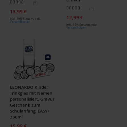
Bewertung:
5
96
100
% of
Bewertung:
2
13,99 €
90
100
% of
12,99 €
Inkl. 19% Steuern
,
exkl.
Versandkosten
Inkl. 19% Steuern
,
exkl.
Versandkosten
LEONARDO Kinder
Trinkglas mit Namen
personalisiert, Gravur
Geschenk zum
Schulanfang, EASY+
330ml
15,99 €