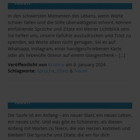
Ideen
In den schwersten Momenten des Lebens, wenn Worte
schwer fallen und die Stille überwältigend scheint, können
einfühlende Sprüche und Zitate ein kleiner Lichtblick sein.
Sie helfen uns, unsere Gefühle auszudrücken und Trost zu
spenden, wo Worte allein nicht genügen. Sei es auf
Whatsapp, Instagram, einer handgeschriebenen Karte
oder als liebevolle Gravur auf einem Glasgeschenk – […]
Veröffentlicht von
Kristina
am 6. January 2024
Schlagworte:
Sprüche
,
Zitate
&
Trauer
ANLÄSSE
&
RATGEBER
Sprüche & Zitate zur Taufe - 230 kurze
Ideen
Die Taufe ist ein Anfang – ein neuer Start, ein neues Leben,
ein neues Licht. Und was gibt es Schöneres, als diesen
Anfang mit Worten zu feiern, die von Herzen kommen und
bleiben? Die Sprüche und Zitate, die wir für dich