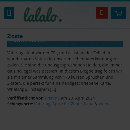
Zum
Inhalt
Mei
Suche
springen
ANLÄSSE
&
RATGEBER
Sprüche & Zitate zum Vatertag - 173
Zitate
kurze Ideen
Vatertag steht vor der Tür, und es ist an der Zeit, den
wunderbaren Vätern in unserem Leben Anerkennung zu
zollen. Sie sind die unausgesprochenen Helden, die immer
da sind, egal was passiert. In diesem Blogbeitrag feiern wir
sie mit einer Sammlung von 173 kurzen Sprüchen und
Zitaten, die perfekt für eine handgeschriebene Karte,
WhatsApp, Instagram […]
Veröffentlicht von
Kristina
am 28. April 2024
Schlagworte:
Vatertag
,
Sprüche
,
Zitate
,
Papa
&
Vater
ANLÄSSE