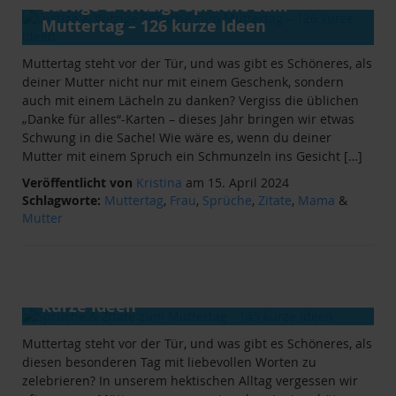
Lustige & Witzige Sprüche zum
Muttertag – 126 kurze Ideen
Muttertag steht vor der Tür, und was gibt es Schöneres, als
deiner Mutter nicht nur mit einem Geschenk, sondern
auch mit einem Lächeln zu danken? Vergiss die üblichen
„Danke für alles“-Karten – dieses Jahr bringen wir etwas
Schwung in die Sache! Wie wäre es, wenn du deiner
Mutter mit einem Spruch ein Schmunzeln ins Gesicht […]
Veröffentlicht von
Kristina
am 15. April 2024
Schlagworte:
Muttertag
,
Frau
,
Sprüche
,
Zitate
,
Mama
&
Mutter
ANLÄSSE
&
RATGEBER
Sprüche & Zitate zum Muttertag - 145
kurze Ideen
Muttertag steht vor der Tür, und was gibt es Schöneres, als
diesen besonderen Tag mit liebevollen Worten zu
zelebrieren? In unserem hektischen Alltag vergessen wir