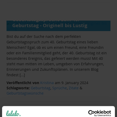
ANLÄSSE
&
RATGEBER
Geburtstagssprüche zum 40.
Geburtstag - Originell bis Lustig
Bist du auf der Suche nach dem perfekten
Geburtstagsspruch zum 40. Geburtstag eines lieben
Menschen? Egal, ob es um einen Freund, eine Freundin
oder ein Familienmitglied geht, der 40. Geburtstag ist ein
besonderes Ereignis, das gefeiert werden muss! Mit 40
steht man mitten im Leben, umgeben von Erfahrungen,
Erinnerungen und Zukunftsplänen. In unserem Blog
findest […]
Veröffentlicht von
Kristina
am 9. January 2024
Schlagworte:
Geburtstag
,
Sprüche
,
Zitate
&
Geburtstagswünsche
ANLÄSSE
&
RATGEBER