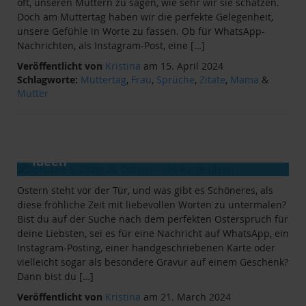
oft, unseren Müttern zu sagen, wie sehr wir sie schätzen.
Doch am Muttertag haben wir die perfekte Gelegenheit,
unsere Gefühle in Worte zu fassen. Ob für WhatsApp-
Nachrichten, als Instagram-Post, eine […]
Veröffentlicht von
Kristina
am 15. April 2024
Schlagworte:
Muttertag
,
Frau
,
Sprüche
,
Zitate
,
Mama
&
Mutter
ANLÄSSE
&
RATGEBER
Sprüche & Zitate zu Ostern - 190 kurze
Ideen
Ostern steht vor der Tür, und was gibt es Schöneres, als
diese fröhliche Zeit mit liebevollen Worten zu untermalen?
Bist du auf der Suche nach dem perfekten Osterspruch für
deine Liebsten, sei es für eine Nachricht auf WhatsApp, ein
Instagram-Posting, einer handgeschriebenen Karte oder
vielleicht sogar als besondere Gravur auf einem Geschenk?
Dann bist du […]
Veröffentlicht von
Kristina
am 21. March 2024