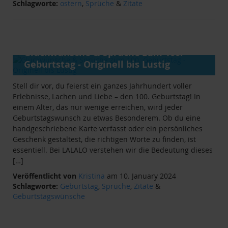
Schlagworte:
ostern
,
Sprüche
&
Zitate
ANLÄSSE
&
RATGEBER
Glückwünsche & Sprüche zum 100.
Geburtstag - Originell bis Lustig
Stell dir vor, du feierst ein ganzes Jahrhundert voller
Erlebnisse, Lachen und Liebe – den 100. Geburtstag! In
einem Alter, das nur wenige erreichen, wird jeder
Geburtstagswunsch zu etwas Besonderem. Ob du eine
handgeschriebene Karte verfasst oder ein persönliches
Geschenk gestaltest, die richtigen Worte zu finden, ist
essentiell. Bei LALALO verstehen wir die Bedeutung dieses
[…]
Veröffentlicht von
Kristina
am 10. January 2024
Schlagworte:
Geburtstag
,
Sprüche
,
Zitate
&
Geburtstagswünsche