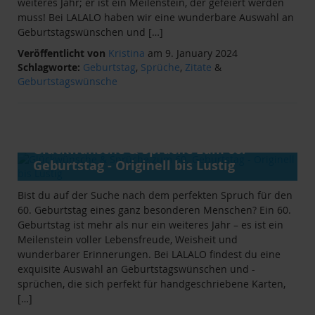
weiteres Jahr; er ist ein Meilenstein, der gefeiert werden
muss! Bei LALALO haben wir eine wunderbare Auswahl an
Geburtstagswünschen und […]
Veröffentlicht von
Kristina
am 9. January 2024
Schlagworte:
Geburtstag
,
Sprüche
,
Zitate
&
Geburtstagswünsche
ANLÄSSE
&
RATGEBER
Glückwünsche & Sprüche zum 60.
Geburtstag - Originell bis Lustig
Bist du auf der Suche nach dem perfekten Spruch für den
60. Geburtstag eines ganz besonderen Menschen? Ein 60.
Geburtstag ist mehr als nur ein weiteres Jahr – es ist ein
Meilenstein voller Lebensfreude, Weisheit und
wunderbarer Erinnerungen. Bei LALALO findest du eine
exquisite Auswahl an Geburtstagswünschen und -
sprüchen, die sich perfekt für handgeschriebene Karten,
[…]