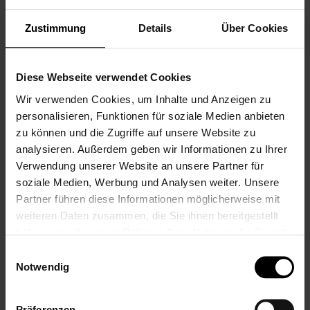
Geburtstagssprüche zum 30.
Geburtstag - Originell bis Lustig
Zustimmung
Details
Über Cookies
Steht der 30. Geburtstag deines Freundes, deiner
Freundin, deines Sohnes oder deiner Tochter vor der Tür?
Dann bist du hier genau richtig! Der 30. Geburtstag ist ein
Diese Webseite verwendet Cookies
besonderer Meilenstein – ein bisschen weiser, ein Stück
Wir verwenden Cookies, um Inhalte und Anzeigen zu
erwachsener und immer noch jung genug, um das Leben
personalisieren, Funktionen für soziale Medien anbieten
in vollen Zügen zu genießen. Bei LALALO haben wir die
zu können und die Zugriffe auf unsere Website zu
perfekte […]
analysieren. Außerdem geben wir Informationen zu Ihrer
Veröffentlicht von
Kristina
am 9. January 2024
Verwendung unserer Website an unsere Partner für
Schlagworte:
Geburtstag
,
Sprüche
,
Zitate
&
soziale Medien, Werbung und Analysen weiter. Unsere
Geburtstagswünsche
Partner führen diese Informationen möglicherweise mit
weiteren Daten zusammen, die Sie ihnen bereitgestellt
haben oder die sie im Rahmen Ihrer Nutzung der Dienste
ANLÄSSE
&
RATGEBER
gesammelt haben.
Geburtstagssprüche zum 21.
Einwilligungsauswahl
Geburtstag - Originell bis Lustig
Notwendig
Der 21. Geburtstag steht vor der Tür – ein besonderer
Präferenzen