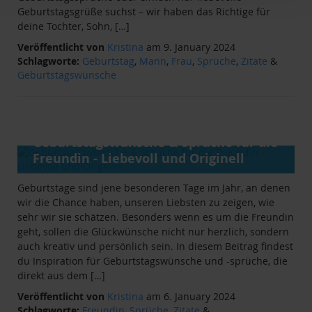
Geburtstagsgrüße suchst – wir haben das Richtige für
deine Tochter, Sohn, […]
Veröffentlicht von
Kristina
am 9. January 2024
Schlagworte:
Geburtstag
,
Mann
,
Frau
,
Sprüche
,
Zitate
&
Geburtstagswünsche
ANLÄSSE
&
RATGEBER
Geburtstagswünsche & Sprüche für die
Freundin - Liebevoll und Originell
Geburtstage sind jene besonderen Tage im Jahr, an denen
wir die Chance haben, unseren Liebsten zu zeigen, wie
sehr wir sie schätzen. Besonders wenn es um die Freundin
geht, sollen die Glückwünsche nicht nur herzlich, sondern
auch kreativ und persönlich sein. In diesem Beitrag findest
du Inspiration für Geburtstagswünsche und -sprüche, die
direkt aus dem […]
Veröffentlicht von
Kristina
am 6. January 2024
Schlagworte:
Freundin
,
Sprüche
,
Zitate
&