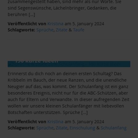
zusammengestellt haben, sind mehr als nur Worte. Sie
sind Segenswünsche, Lächelnbringer, Gedanken, die
berühren […]
Veröffentlicht von
Kristina
am 5. January 2024
Schlagworte:
Sprüche
,
Zitate
&
Taufe
ANLÄSSE
&
RATGEBER
Sprüche & Zitate zum Schulanfang -
190 kurze Ideen
Erinnerst du dich noch an deinen ersten Schultag? Das
Kribbeln im Bauch, der neue Ranzen, und die unendliche
Neugier auf das, was kommt. Der Schulanfang ist ein ganz
besonderes Ereignis, nicht nur für die ABC-Schützen, aber
auch für Eltern und Verwandte. In dieser aufregenden Zeit
wollen wir unsere kleinen Schulanfänger mit liebevollen
Botschaften unterstützen. Sprüche […]
Veröffentlicht von
Kristina
am 5. January 2024
Schlagworte:
Sprüche
,
Zitate
,
Einschulung
&
Schulanfang