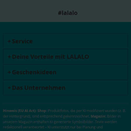
#lalalo
Service
Deine Vorteile mit LALALO
Geschenkideen
Das Unternehmen
Hinweis (EU AI Act):
Shop:
Produktfotos, die per KI modifiziert wurden (z. B.
der Hintergrund), sind entsprechend gekennzeichnet.
Magazin:
Bilder in
unserem Magazin enthalten KI-generierte Symbolbilder. Texte werden
redaktionell verantwortet – KI unterstützt nur bei Planung und