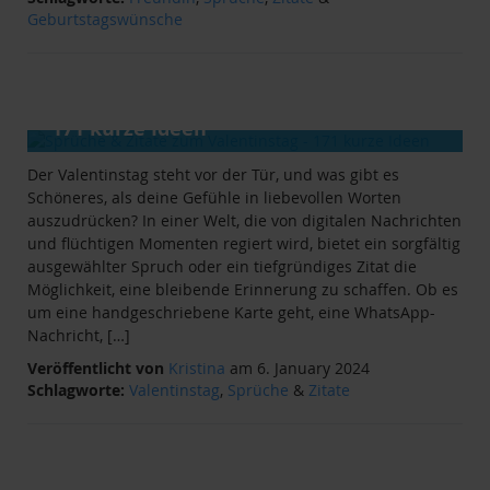
Geburtstagswünsche
ANLÄSSE
&
RATGEBER
Sprüche & Zitate zum Valentinstag -
171 kurze Ideen
Der Valentinstag steht vor der Tür, und was gibt es
Schöneres, als deine Gefühle in liebevollen Worten
auszudrücken? In einer Welt, die von digitalen Nachrichten
und flüchtigen Momenten regiert wird, bietet ein sorgfältig
ausgewählter Spruch oder ein tiefgründiges Zitat die
Möglichkeit, eine bleibende Erinnerung zu schaffen. Ob es
um eine handgeschriebene Karte geht, eine WhatsApp-
Nachricht, […]
Veröffentlicht von
Kristina
am 6. January 2024
Schlagworte:
Valentinstag
,
Sprüche
&
Zitate
ANLÄSSE
&
RATGEBER
Sprüche & Zitate zur Trauer - 152 kurze