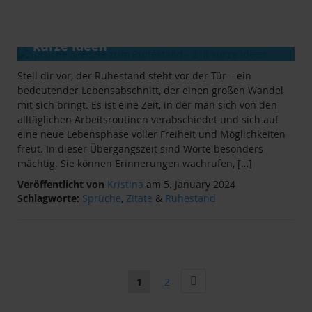
ANLÄSSE
&
RATGEBER
Sprüche & Zitate zum Ruhestand - 218
kurze Ideen
Stell dir vor, der Ruhestand steht vor der Tür – ein
bedeutender Lebensabschnitt, der einen großen Wandel
mit sich bringt. Es ist eine Zeit, in der man sich von den
alltäglichen Arbeitsroutinen verabschiedet und sich auf
eine neue Lebensphase voller Freiheit und Möglichkeiten
freut. In dieser Übergangszeit sind Worte besonders
mächtig. Sie können Erinnerungen wachrufen, […]
Veröffentlicht von
Kristina
am 5. January 2024
Schlagworte:
Sprüche
,
Zitate
&
Ruhestand
Seite
Seite
Weiter
Sie
Seite
1
2
lesen