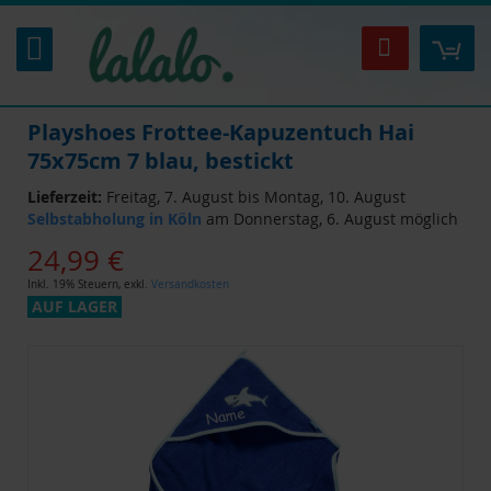
Zum
Inhalt
Mei
Suche
springen
Playshoes Frottee-Kapuzentuch Hai
75x75cm 7 blau, bestickt
Lieferzeit:
Freitag, 7. August bis Montag, 10. August
Selbstabholung in Köln
am Donnerstag, 6. August möglich
24,99 €
Inkl. 19% Steuern
,
exkl.
Versandkosten
AUF LAGER
Zum
Ende
der
Bildgalerie
springen