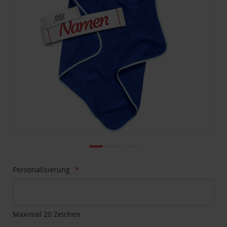
Zum
Personalisierung
Anfang
der
Bildgalerie
springen
Maximal 20 Zeichen