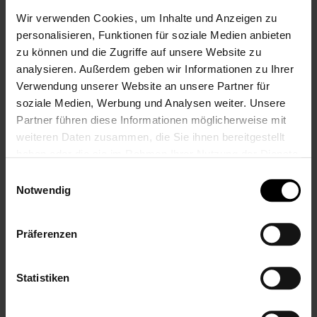
individuell personalisiert. Die Verantwortung für die
Einhaltung der gesetzlichen Anforderungen an
Wir verwenden Cookies, um Inhalte und Anzeigen zu
Konformität und Produktsicherheit des personalisierten
personalisieren, Funktionen für soziale Medien anbieten
Produkts liegt damit vollständig bei LALALO. Der
zu können und die Zugriffe auf unsere Website zu
ursprüngliche Hersteller (Playshoes) ist für die
analysieren. Außerdem geben wir Informationen zu Ihrer
Personalisierung und deren Auswirkungen nicht haftbar.
Verwendung unserer Website an unsere Partner für
Für Rückfragen oder weitere Informationen erreichen Sie
uns hier: Krisla GmbH (LALALO), St.-Tönnis-Str. 71, 50769
soziale Medien, Werbung und Analysen weiter. Unsere
Köln, E-Mail: support@lalalo.de.
Partner führen diese Informationen möglicherweise mit
weiteren Daten zusammen, die Sie ihnen bereitgestellt
haben oder die sie im Rahmen Ihrer Nutzung der Dienste
MEHR INFORMATIONEN
gesammelt haben.
Einwilligungsauswahl
Notwendig
Artikelnummer
186663
Gewicht
0.4 kg
Hersteller
Playshoes
Präferenzen
Pflegehinweiß
Bei 40 Grad waschbar
Zielgruppe
Babys
,
Baby
,
Kinder
,
Kind
,
Jungen
,
Junge
Motiv / Form
Text
Statistiken
Personalisierung
Bestickt
Altersgruppe
Neugeborene