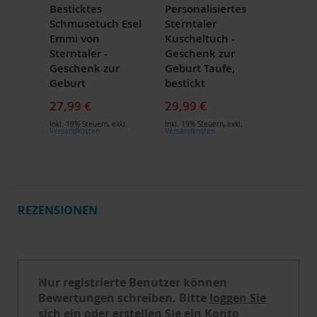
Besticktes
Personalisiertes
Schmusetuch Esel
Sterntaler
Emmi von
Kuscheltuch -
Sterntaler -
Geschenk zur
Geschenk zur
Geburt Taufe,
Geburt
bestickt
27,99 €
29,99 €
Inkl. 19% Steuern
,
exkl.
Inkl. 19% Steuern
,
exkl.
Versandkosten
Versandkosten
REZENSIONEN
Schreibe eine Bewertung
Nur registrierte Benutzer können
Bewertungen schreiben. Bitte
loggen Sie
sich ein
oder
erstellen Sie ein Konto