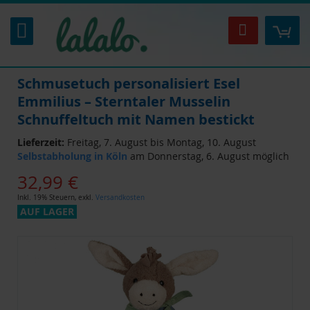
Zum
Inhalt
Mei
Suche
springen
Schmusetuch personalisiert Esel
Emmilius – Sterntaler Musselin
Schnuffeltuch mit Namen bestickt
Lieferzeit:
Freitag, 7. August bis Montag, 10. August
Selbstabholung in Köln
am Donnerstag, 6. August möglich
32,99 €
Inkl. 19% Steuern
,
exkl.
Versandkosten
AUF LAGER
Zum
Ende
der
Bildgalerie
springen