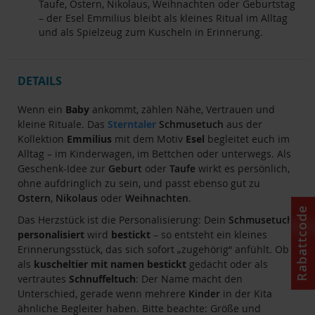
Taufe, Ostern, Nikolaus, Weihnachten oder Geburtstag
– der Esel Emmilius bleibt als kleines Ritual im Alltag
und als Spielzeug zum Kuscheln in Erinnerung.
DETAILS
Wenn ein
Baby
ankommt, zählen Nähe, Vertrauen und
kleine Rituale. Das
Sterntaler
Schmusetuch
aus der
Kollektion
Emmilius
mit dem Motiv
Esel
begleitet euch im
Alltag – im Kinderwagen, im Bettchen oder unterwegs. Als
Geschenk-Idee zur
Geburt
oder
Taufe
wirkt es persönlich,
ohne aufdringlich zu sein, und passt ebenso gut zu
Ostern
,
Nikolaus
oder
Weihnachten
.
Rabattcode
Das Herzstück ist die Personalisierung: Dein
Schmusetuch
personalisiert
wird
bestickt
– so entsteht ein kleines
Erinnerungsstück, das sich sofort „zugehörig“ anfühlt. Ob
als
kuscheltier mit namen bestickt
gedacht oder als
vertrautes
Schnuffeltuch
: Der Name macht den
Unterschied, gerade wenn mehrere
Kinder
in der Kita
ähnliche Begleiter haben. Bitte beachte: Größe und