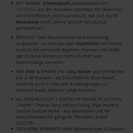
MIT NAMEN:
Schmusetuch
personalisiert von
Sterntaler
aus der Kollektion Emmilius mit Motiv Esel –
als Schnuffeltuch und Kuscheltuch, das sich durch
Bestickung
sofort „deins“ anfühlt von LALALO
personalisiert.
BESTICKT: Dein Wunschname wird hochwertig
eingestickt – so wird aus dem
Kuscheltier
mit Namen
bestickt ein vertrauter Begleiter; Position und Größe
der Stickerei können je nach Schriftart und
Namenslänge variieren.
FÜR BABY & KINDER: Für Baby,
Kinder
und Kleinkinder
(ca. 3–48 Monate) – als Einschlafhilfe ohne Rassel,
damit es auch in Kita oder Krabbelgruppe zur
Ruhezeit passt; ideal für junge Familien.
ALLTAGSTAUGLICH: 1 Stofftier im Format 35 cm, Form
„Tröster“, Thema Tiere, Pattern farbig, Style modern,
Special Feature leicht – aus Baumwolle und für
Maschinenwäsche geeignet; Sterntaler Artikel
3222106.
GESCHENK-MOMENTE: Eine Geschenk-Idee zu Geburt,