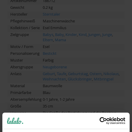
Artikelnummer
186712
Gewicht
0.2 kg
Hersteller
Sterntaler
Pflegehinweiß
Maschinenwäsche
Kollektion / Serie
Esel Emmilius
Zielgruppe
Babys
,
Baby
,
Kinder
,
Kind
,
Jungen
,
Junge
,
Eltern
,
Mama
Motiv / Form
Esel
Personalisierung
Bestickt
Muster
Farbig
Altersgruppe
Neugeborene
Anlass
Geburt
,
Taufe
,
Geburtstag
,
Ostern
,
Nikolaus
,
Weihnachten
,
Glücksbringer
,
Mitbringsel
Material
Baumwolle
Primärfarbe
Blau
Altersempfehlung
0-1 Jahre, 1-2 Jahre
Größe
35 cm
Hinweise
Die Größe der Bestickung und die Position
variieren möglicherweise je nach gewählter
Schriftart, Anzahl Buchstaben und Motiv. Die
Bestickung kann von dem Beispielfoto