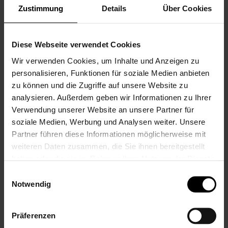
abweichen.
Zustimmung
Details
Über Cookies
Hersteller
3222106
Artikelnummer
Hersteller EAN
4055579551756
Diese Webseite verwendet Cookies
Produktgruppe
Schmusetuch
,
Kuscheltier
Kurzbeschreibung
Schmusetuch
-
Bestickt
- Material: Baumwolle -
Wir verwenden Cookies, um Inhalte und Anzeigen zu
Motiv: Esel - Größe: 35 cm
personalisieren, Funktionen für soziale Medien anbieten
zu können und die Zugriffe auf unsere Website zu
Hersteller
Weiches Schmusetuch Esel Emmilius aus
Beschreibung
Flauschstoff und Jersey, in das Ihr Baby sich
analysieren. Außerdem geben wir Informationen zu Ihrer
schnell verlieben wird.
Verwendung unserer Website an unsere Partner für
soziale Medien, Werbung und Analysen weiter. Unsere
Partner führen diese Informationen möglicherweise mit
DAS KÖNNTE DICH AUCH INTERESSIEREN
weiteren Daten zusammen, die Sie ihnen bereitgestellt
haben oder die sie im Rahmen Ihrer Nutzung der Dienste
DIESE ARTIKEL KÖNNTEN IHNEN EVENTUELL AUCH
gesammelt haben.
GEFALLEN!
Einwilligungsauswahl
Notwendig
Präferenzen