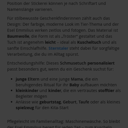
Position der Stickerei können je nach Schriftart und
Namenslänge variieren.
Für stilbewusste Geschenkfinderinnen zählt auch das
Design: Der farbige, moderne Look im Tier-Thema und der
Esel Emmilius wirken zeitlos und fotogen. Das Material ist
Baumwolle
, die Form ist als „Tröster“ gestaltet und das
Tuch ist angenehm
leicht
– ideal als
Kuscheltuch
und als
sanfte Einschlafhilfe.
Sterntaler
steht dabei für sorgfältige
Verarbeitung, die du im Alltag spürst.
Entscheidungshilfe: Dieses
Schmusetuch
personalisiert
passt besonders gut, wenn du ein Geschenk suchst für:
junge
Eltern
und eine junge
Mama
, die ein
beruhigendes Ritual für ihr
Baby
aufbauen möchten
kleinkinder
und
kinder
, die ein vertrautes
stofftier
als
Begleiter mögen
Anlässe wie
geburtstag
,
Geburt
,
Taufe
oder als kleines
spielzeug
für den Kita-Start
Pflegeleicht im Familienalltag: Maschinenwäsche. So bleibt
der Esel Emmilius bereit für jeden Tag – zum Kuscheln,