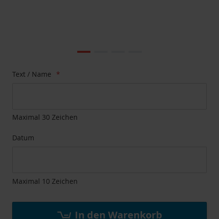
Zum
Ende
der
Bildgalerie
Zum
Text / Name
springen
Anfang
der
Bildgalerie
springen
Maximal 30 Zeichen
Datum
Maximal 10 Zeichen
In den Warenkorb