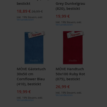
bestickt
Grey Dunkelgrau
(820), bestickt
Sonderpreis
18,89 €
26,99 €
19,99 €
Inkl. 19% Steuern
,
exkl.
Versandkosten
Inkl. 19% Steuern
,
exkl.
Versandkosten
MÖVE Gästetuch
MÖVE Handtuch
30x50 cm
50x100 Ruby Rot
Cornflower Blau
(075), bestickt
(410), bestickt
26,99 €
19,99 €
Inkl. 19% Steuern
,
exkl.
Versandkosten
Inkl. 19% Steuern
,
exkl.
Versandkosten