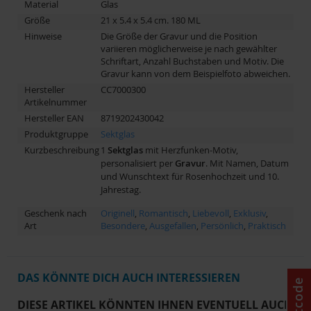
Material
Glas
Größe
21 x 5.4 x 5.4 cm. 180 ML
Hinweise
Die Größe der Gravur und die Position
variieren möglicherweise je nach gewählter
Schriftart, Anzahl Buchstaben und Motiv. Die
Gravur kann von dem Beispielfoto abweichen.
Hersteller
CC7000300
Artikelnummer
Hersteller EAN
8719202430042
Produktgruppe
Sektglas
Kurzbeschreibung
1
Sektglas
mit Herzfunken-Motiv,
personalisiert per
Gravur
. Mit Namen, Datum
und Wunschtext für Rosenhochzeit und 10.
Jahrestag.
Geschenk nach
Originell
,
Romantisch
,
Liebevoll
,
Exklusiv
,
Art
Besondere
,
Ausgefallen
,
Persönlich
,
Praktisch
DAS KÖNNTE DICH AUCH INTERESSIEREN
DIESE ARTIKEL KÖNNTEN IHNEN EVENTUELL AUCH