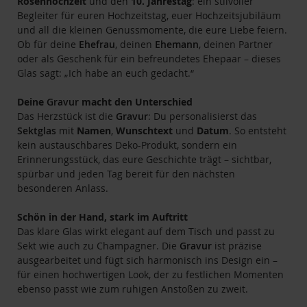
Rosenhochzeit
und den
10. Jahrestag
: ein stilvoller
Begleiter für euren Hochzeitstag, euer Hochzeitsjubiläum
und all die kleinen Genussmomente, die eure Liebe feiern.
Ob für deine
Ehefrau
, deinen
Ehemann
, deinen Partner
oder als Geschenk für ein befreundetes Ehepaar – dieses
Glas sagt: „Ich habe an euch gedacht.“
Deine
Gravur
macht den Unterschied
Das Herzstück ist die
Gravur
: Du personalisierst das
Sektglas
mit
Namen
,
Wunschtext
und
Datum
. So entsteht
kein austauschbares Deko-Produkt, sondern ein
Erinnerungsstück, das eure Geschichte trägt – sichtbar,
spürbar und jeden Tag bereit für den nächsten
besonderen Anlass.
Schön in der Hand, stark im Auftritt
Das klare Glas wirkt elegant auf dem Tisch und passt zu
Sekt wie auch zu Champagner. Die
Gravur
ist präzise
ausgearbeitet und fügt sich harmonisch ins Design ein –
für einen hochwertigen Look, der zu festlichen Momenten
ebenso passt wie zum ruhigen Anstoßen zu zweit.