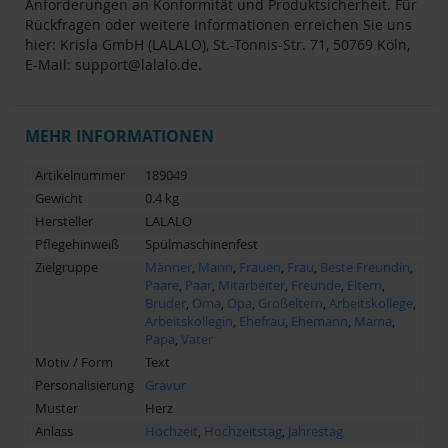
Anforderungen an Konformität und Produktsicherheit. Für
Rückfragen oder weitere Informationen erreichen Sie uns
hier: Krisla GmbH (LALALO), St.-Tönnis-Str. 71, 50769 Köln,
E-Mail:
support@lalalo.de
.
MEHR INFORMATIONEN
Artikelnummer
189049
Gewicht
0.4 kg
Hersteller
LALALO
Pflegehinweiß
Spülmaschinenfest
Zielgruppe
Männer
,
Mann
,
Frauen
,
Frau
,
Beste Freundin
,
Paare
,
Paar
,
Mitarbeiter
,
Freunde
,
Eltern
,
Bruder
,
Oma
,
Opa
,
Großeltern
,
Arbeitskollege
,
Arbeitskollegin
,
Ehefrau
,
Ehemann
,
Mama
,
Papa
,
Vater
Motiv / Form
Text
Personalisierung
Gravur
Muster
Herz
Anlass
Hochzeit
,
Hochzeitstag
,
Jahrestag