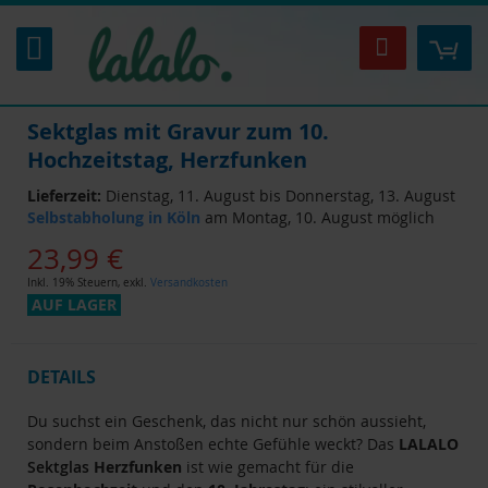
Zum
Inhalt
Mei
Suche
springen
Sektglas mit Gravur zum 10.
Hochzeitstag, Herzfunken
Lieferzeit:
Dienstag, 11. August bis Donnerstag, 13. August
Selbstabholung in Köln
am Montag, 10. August möglich
23,99 €
Inkl. 19% Steuern
,
exkl.
Versandkosten
AUF LAGER
DETAILS
Du suchst ein Geschenk, das nicht nur schön aussieht,
sondern beim Anstoßen echte Gefühle weckt? Das
LALALO
Sektglas
Herzfunken
ist wie gemacht für die