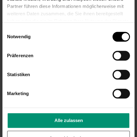
Inkl. 19% Steuern
,
exkl.
Inkl. 19% Steuern
,
exkl.
Partner führen diese Informationen möglicherweise mit
Versandkosten
Versandkosten
weiteren Daten zusammen, die Sie ihnen bereitgestellt
haben oder die sie im Rahmen Ihrer Nutzung der Dienste
gesammelt haben.
Einwilligungsauswahl
Notwendig
Präferenzen
Sektglas mit Gravur
Sektglas mit Gravur
Statistiken
zum 10.
zum 10.
Hochzeitstag,
Hochzeitstag,
Blumenkuss
Blütenträume
Marketing
24,99 €
23,99 €
Inkl. 19% Steuern
,
exkl.
Inkl. 19% Steuern
,
exkl.
Versandkosten
Versandkosten
Alle zulassen