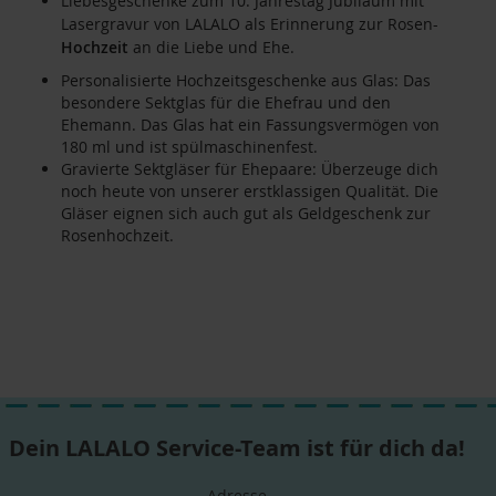
Liebesgeschenke zum 10. Jahrestag Jubiläum mit
Lasergravur von LALALO als Erinnerung zur Rosen-
Hochzeit
an die Liebe und Ehe.
Personalisierte Hochzeitsgeschenke aus Glas: Das
besondere Sektglas für die Ehefrau und den
Ehemann. Das Glas hat ein Fassungsvermögen von
180 ml und ist spülmaschinenfest.
Gravierte Sektgläser für Ehepaare: Überzeuge dich
noch heute von unserer erstklassigen Qualität. Die
Gläser eignen sich auch gut als Geldgeschenk zur
Rosenhochzeit.
Dein LALALO Service-Team ist für dich da!
Adresse