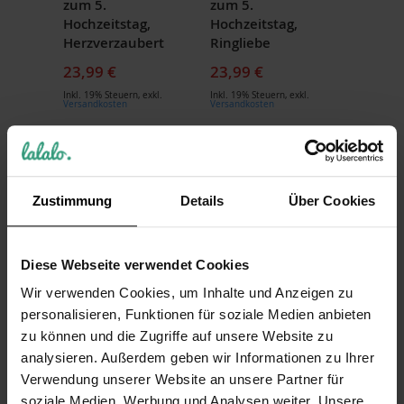
zum 5.
zum 5.
Hochzeitstag,
Hochzeitstag,
Herzverzaubert
Ringliebe
23,99 €
23,99 €
Inkl. 19% Steuern
,
exkl.
Inkl. 19% Steuern
,
exkl.
Versandkosten
Versandkosten
Zustimmung
Details
Über Cookies
Diese Webseite verwendet Cookies
Wir verwenden Cookies, um Inhalte und Anzeigen zu
Sektglas mit Gravur
Sektglas mit Gravur
personalisieren, Funktionen für soziale Medien anbieten
zum 10.
zum 10.
zu können und die Zugriffe auf unsere Website zu
Hochzeitstag,
Hochzeitstag,
analysieren. Außerdem geben wir Informationen zu Ihrer
Liebeslicht
Sommerliebe
Verwendung unserer Website an unsere Partner für
23,99 €
23,99 €
soziale Medien, Werbung und Analysen weiter. Unsere