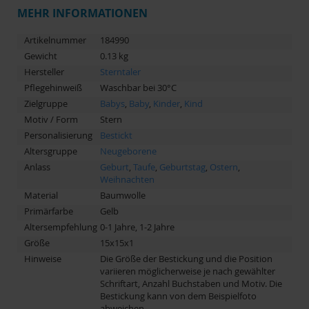
MEHR INFORMATIONEN
Artikelnummer
184990
Gewicht
0.13 kg
Hersteller
Sterntaler
Pflegehinweiß
Waschbar bei 30°C
Zielgruppe
Babys
,
Baby
,
Kinder
,
Kind
Motiv / Form
Stern
Personalisierung
Bestickt
Altersgruppe
Neugeborene
Anlass
Geburt
,
Taufe
,
Geburtstag
,
Ostern
,
Weihnachten
Material
Baumwolle
Primärfarbe
Gelb
Altersempfehlung
0-1 Jahre, 1-2 Jahre
Größe
15x15x1
Hinweise
Die Größe der Bestickung und die Position
variieren möglicherweise je nach gewählter
Schriftart, Anzahl Buchstaben und Motiv. Die
Bestickung kann von dem Beispielfoto
abweichen.