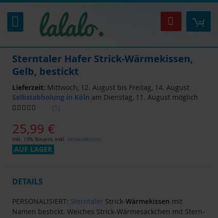
Zum
Inhalt
Mei
Suche
springen
Sterntaler Hafer Strick-Wärmekissen,
Gelb, bestickt
Lieferzeit:
Mittwoch, 12. August bis Freitag, 14. August
Selbstabholung in Köln
am Dienstag, 11. August möglich
Bewertung:
1
80
100
% of
25,99 €
Inkl. 19% Steuern
,
exkl.
Versandkosten
AUF LAGER
DETAILS
PERSONALISIERT:
Sterntaler
Strick-
Wärmekissen
mit
Namen bestickt. Weiches Strick-Wärmesäckchen mit Stern-