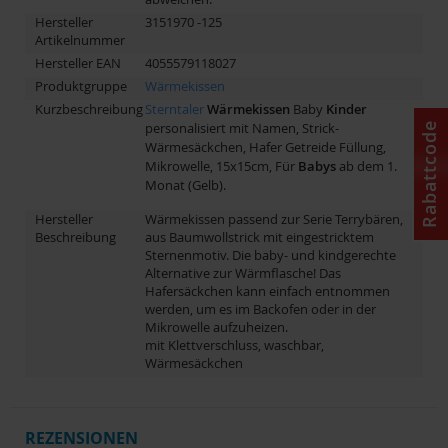
Hersteller
3151970 -125
Artikelnummer
Hersteller EAN
4055579118027
Produktgruppe
Wärmekissen
Kurzbeschreibung
Sterntaler
Wärmekissen
Baby
Kinder
personalisiert mit Namen, Strick-
Rabattcode
Wärmesäckchen, Hafer Getreide Füllung,
Mikrowelle, 15x15cm, Für
Babys
ab dem 1.
Monat (Gelb).
Hersteller
Wärmekissen passend zur Serie Terrybären,
Beschreibung
aus Baumwollstrick mit eingestricktem
Sternenmotiv. Die baby- und kindgerechte
Alternative zur Wärmflasche! Das
Hafersäckchen kann einfach entnommen
werden, um es im Backofen oder in der
Mikrowelle aufzuheizen.
mit Klettverschluss, waschbar,
Wärmesäckchen
REZENSIONEN