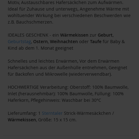
Motiv, Austauschbares Hafersäckchen zum Aufwärmen.
Ideal für Zuhause und unterwegs, Angenehme Wärme mit
wohltuender Wirkung bei verschiedenen Beschwerden wie
z.B. Bauchschmerzen.
IDEALES GESCHENK - ein
Wärmekissen
zur
Geburt
,
Geburtstag
,
Ostern
,
Weihnachten
oder
Taufe
für Baby &
Kind ab dem 1. Monat geeignet
Schnelles und leichtes Erwärmen, Vor dem Erwärmen
Hafersäckchen aus der Außenhülle entnehmen, Geeignet
für Backofen und Mikrowelle (wiederverwendbar).
HOCHWERTIGE Verarbeitung: Oberstoff: 100% Baumwolle,
Inlet (herausnehmbar): 100% Baumwolle, Füllung: 100%
Haferkorn, Pflegehinweis: Waschbar bei 30°C
Lieferumfang: 1
Sterntaler
Strick-Wärmesäckchen /
Wärmekissen
, Größe: 15 x 15 cm.