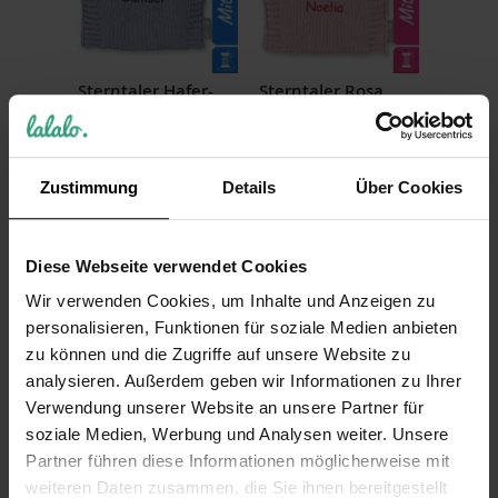
Sterntaler Hafer-
Sterntaler Rosa
Wärmekissen, Blau,
Hafer-
bestickt
Wärmekissen,
bestickt
25,99 €
Zustimmung
Details
Über Cookies
25,99 €
Inkl. 19% Steuern
,
exkl.
Versandkosten
Inkl. 19% Steuern
,
exkl.
Versandkosten
Diese Webseite verwendet Cookies
-6%
Wir verwenden Cookies, um Inhalte und Anzeigen zu
personalisieren, Funktionen für soziale Medien anbieten
zu können und die Zugriffe auf unsere Website zu
analysieren. Außerdem geben wir Informationen zu Ihrer
Verwendung unserer Website an unsere Partner für
soziale Medien, Werbung und Analysen weiter. Unsere
Sterntaler
Partner führen diese Informationen möglicherweise mit
Wärmekissen Esel
Emmilius, bedruckt
weiteren Daten zusammen, die Sie ihnen bereitgestellt