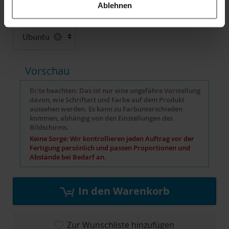
Ablehnen
Schriftart
Ubuntu
Vorschau
Bitte beachten: Das ist nur eine ungefähre Vorstellung
davon, wie Schriftart und Farbe auf dem Produkt
aussehen werden. Es kann zu Farbunterschieden
kommen, abhängig von den Einstellungen des
Bildschirms.
Keine Sorge: Wir kontrollieren jeden Auftrag vor der
Fertigung persönlich und passen Proportionen und
Abstände bei Bedarf an.
In den Warenkorb
Zur Wunschliste hinzufügen