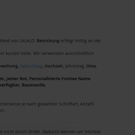
htext von LALALO.
Bestickung
erfolgt mittig an der
der kurzen Seite. Wir verwenden ausschließlich
nweihung
,
Geburtstag
,
Hochzeit
, Jahrestag,
Oma
,
 Jester Rot, Personalisierte Frottee Name
verfügbar, Baumwolle.
cherweise je nach gewählter Schriftart, Anzahl
en.
nd nicht durch Dritte. Dadurch können wir höchste