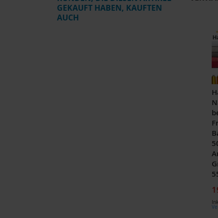
GEKAUFT HABEN, KAUFTEN
AUCH
H
N
b
F
B
5
A
G
5
1
In
Ve