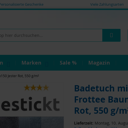
Personalisierte Geschenke
Viele Zahlungsarten
Such
on
Marken
Sale %
Magazin
150 Jester Rot, 550 g/m²
Badetuch mi
Frottee Bau
Rot, 550 g/m
Lieferzeit:
Montag, 10. Augus