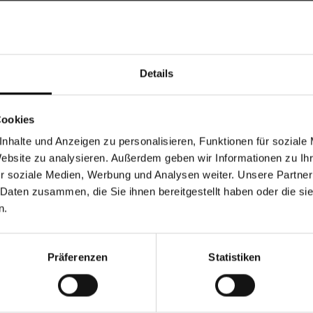
 und eine sorgfältige Ausführung der Personalisierung gewährleis
altung aller gesetzlichen Anforderungen an Konformität und Produ
ionen erreichen Sie uns hier: Krisla GmbH (LALALO), St.-Tönnis-Str.
Details
nummer
184155
0.4 kg
Cookies
r
LALALO
nhalte und Anzeigen zu personalisieren, Funktionen für soziale
nweiß
Handwäsche, Nach Gebrauch reinigen.
Website zu analysieren. Außerdem geben wir Informationen zu I
pe
Oma
,
Opa
r soziale Medien, Werbung und Analysen weiter. Unsere Partner
Form
Bär
 Daten zusammen, die Sie ihnen bereitgestellt haben oder die s
isierung
Bestickt
n.
uppe
Erwachsene
Taufe
,
Geburtstag
,
Weihnachten
,
Valentinstag
,
Hochzeit
,
Einweih
Präferenzen
Statistiken
100% Baumwolle
rbe
Rot