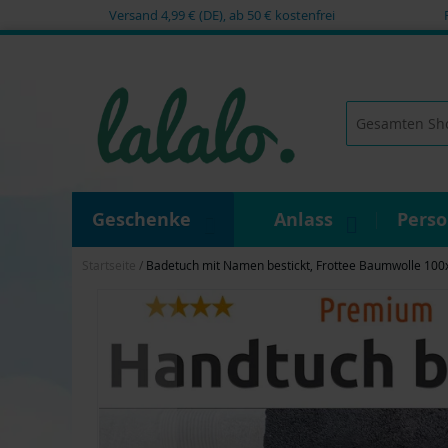
Versand 4,99 € (DE), ab 50 € kostenfrei
Zum
Inhalt
springen
Suche
Geschenke
Anlass
Pers
Startseite
Badetuch mit Namen bestickt, Frottee Baumwolle 100x
Zum
Ende
der
Bildgalerie
springen