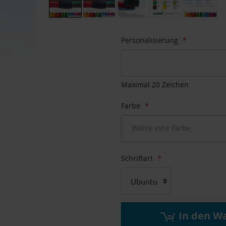
Zum
Anfang
Personalisierung
der
Bildgalerie
springen
Maximal 20 Zeichen
Farbe
Wähle eine Farbe
Schriftart
Ubuntu
In den W