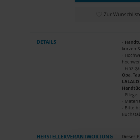
Zur Wunschlist
DETAILS
-
Handt
kurzen S
- Hochwe
hochwer
- Einzig
Opa
,
Tau
LALAL
Handtüc
- Pflege
- Materi
- Bitte 
Buchsta
HERSTELLERVERANTWORTUNG
Dieses P