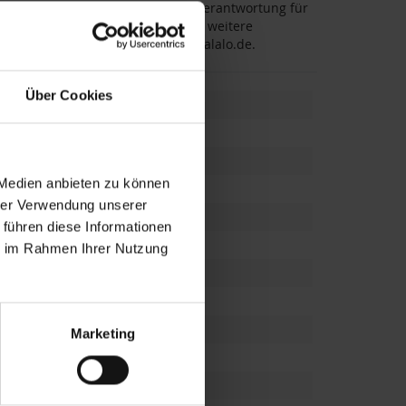
ten. LALALO übernimmt die volle Verantwortung für
ktsicherheit. Für Rückfragen oder weitere
 71, 50769 Köln, E-Mail:
support@lalalo.de
.
Über Cookies
 Medien anbieten zu können
hrer Verwendung unserer
 führen diese Informationen
ie im Rahmen Ihrer Nutzung
ung
,
Jahrestag
Marketing