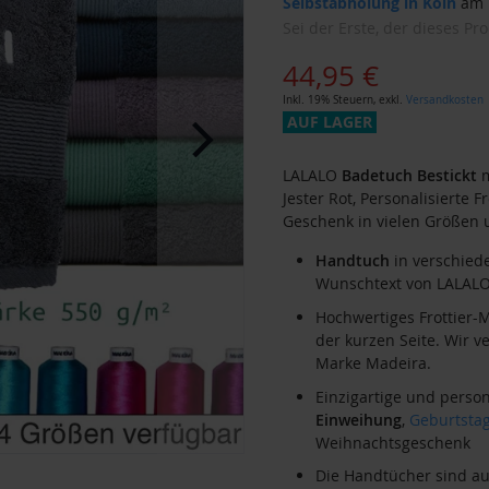
Selbstabholung in Köln
am M
Sei der Erste, der dieses Pr
44,95 €
Inkl. 19% Steuern
,
exkl.
Versandkosten
AUF LAGER
LALALO
Badetuch
Bestickt
m
Jester Rot, Personalisierte
Geschenk in vielen Größen 
Handtuch
in verschied
Wunschtext von LALAL
Hochwertiges Frottier-M
der kurzen Seite. Wir 
Marke Madeira.
Einzigartige und person
Einweihung
,
Geburtsta
Weihnachtsgeschenk
Die Handtücher sind au