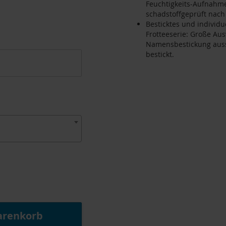
Feuchtigkeits-Aufnahme
schadstoffgeprüft nac
Besticktes und individ
Frotteeserie: Große Aus
Namensbestickung auss
bestickt.
arenkorb