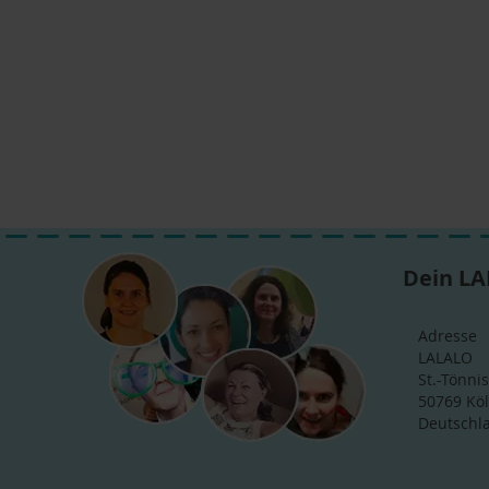
Dein LA
Adresse
LALALO
St.-Tönnis
50769 Kö
Deutschl