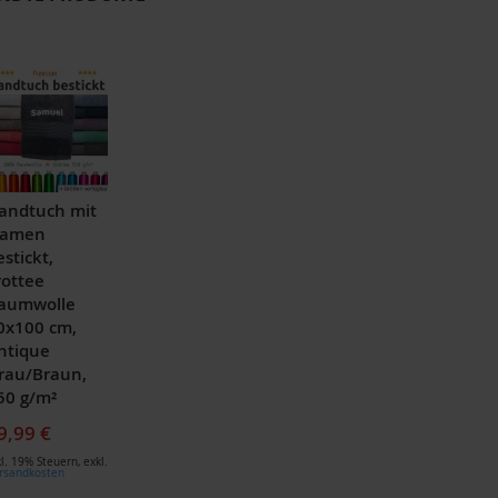
andtuch mit
amen
estickt,
rottee
aumwolle
0x100 cm,
ntique
rau/Braun,
50 g/m²
9,99 €
kl. 19% Steuern
,
exkl.
rsandkosten