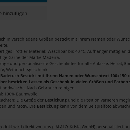
e hinzufügen
uch
in verschiedene Größen bestickt mit Ihrem Namen oder Wunsc
eite.
rtiges Frottier-Material: Waschbar bis 40 °C, Aufhänger mittig an 
tige Garne der Marke Madeira.
artige und personalisierte Geschenkidee für alle Anlässe: Heirat,
Ei
fe
, Weihnachtsgeschenk
O
Badetuch
Bestickt
mit Ihrem Namen oder Wunschtext 100x150 cm,
her besticken Lassen als Geschenk in vielen Größen und Farben 
: Handwäsche, Nach Gebrauch reinigen.
al: 100% Baumwolle
beachten: Die Größe der
Bestickung
und die Position variieren mögli
ben und Motiv. Die
Bestickung
kann von dem Beispielfoto abweich
rodukt wird direkt von uns (LALALO, Krisla GmbH) personalisiert u