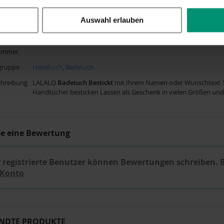
pfehlung
50-60 Jahre, über 60 Jahre
e
Die Größe der Bestickung und die Position variieren möglicherwe
Auswahl erlauben
Motiv. Die Bestickung kann von dem Beispielfoto abweichen.
r
BD680
nummer
gruppe
Handtuch
,
Badetuch
chreibung
LALALO
Badetuch
Bestickt
mit Ihrem Namen oder Wunschtext 100
Handtücher besticken Lassen als Geschenk in vielen Größen und
be eine Bewertung
 registrierte Benutzer können Bewertungen schreiben. 
 Konto
NDTE PRODUKTE