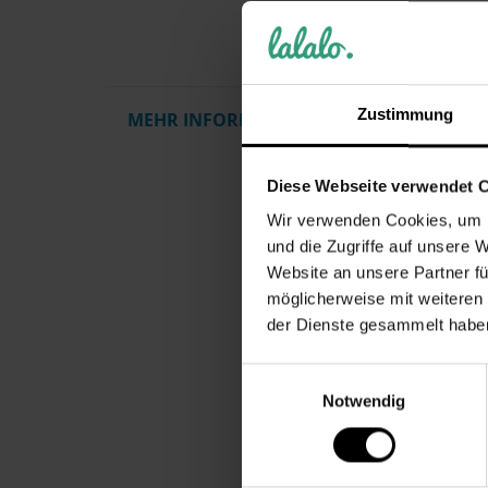
Qualität
die Einh
Informat
Zustimmung
MEHR INFORMATIONEN
Artikel
Gewicht
Diese Webseite verwendet 
Herstelle
Wir verwenden Cookies, um I
Pflegehi
und die Zugriffe auf unsere 
Zielgrup
Website an unsere Partner fü
Motiv / 
möglicherweise mit weiteren
Personal
der Dienste gesammelt habe
Altersgr
Einwilligungsauswahl
Anlass
Notwendig
Material
Primärfa