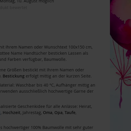
ontag, 10. August möglich
odukt bewertet
it Ihrem Namen oder Wunschtext 100x150 cm,
 Frottee Name Handtücher besticken Lassen als
und Farben verfügbar, Baumwolle.
ene Größen bestickt mit Ihrem Namen oder
O.
Bestickung
erfolgt mittig an der kurzen Seite.
aterial: Waschbar bis 40 °C, Aufhänger mittig an
verwenden ausschließlich hochwertige Garne der
alisierte Geschenkidee für alle Anlässe: Heirat,
g
,
Hochzeit
, Jahrestag,
Oma
,
Opa
,
Taufe
,
s hochwertiger 100% Baumwolle mit sehr guter