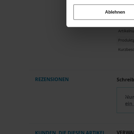
Altersem
Hinweis
Ablehnen
Herstelle
Artikel
Produkt
Kurzbes
REZENSIONEN
Schrei
Nur
ein
VERWA
KUNDEN, DIE DIESEN ARTIKEL