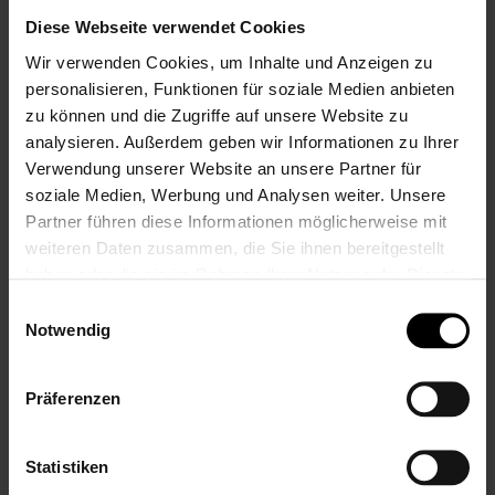
Diese Webseite verwendet Cookies
Wir verwenden Cookies, um Inhalte und Anzeigen zu
personalisieren, Funktionen für soziale Medien anbieten
Handtuch mit
zu können und die Zugriffe auf unsere Website zu
Namen bestickt,
analysieren. Außerdem geben wir Informationen zu Ihrer
Frottee Baumwolle
Verwendung unserer Website an unsere Partner für
50x100 cm, Antique
soziale Medien, Werbung und Analysen weiter. Unsere
Grau/Braun, 550
g/m²
Partner führen diese Informationen möglicherweise mit
weiteren Daten zusammen, die Sie ihnen bereitgestellt
19,99 €
haben oder die sie im Rahmen Ihrer Nutzung der Dienste
Inkl. 19% Steuern
,
exkl.
Versandkosten
gesammelt haben.
Einwilligungsauswahl
Notwendig
Präferenzen
Zum
Ende
Statistiken
der