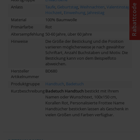
Rabattcode
Anlass
Taufe
,
Geburtstag
,
Weihnachten
,
Valentinstag
,
Hochzeit
,
Einweihung
,
Jahrestag
Material
100% Baumwolle
Primärfarbe
Rot
Altersempfehlung
50-60 Jahre, über 60 Jahre
Hinweise
Die Größe der Bestickung und die Position
variieren möglicherweise je nach gewählter
Schriftart, Anzahl Buchstaben und Motiv. Die
Bestickung kann von dem Beispielfoto
abweichen.
Hersteller
BD680
Artikelnummer
Produktgruppe
Handtuch
,
Badetuch
Kurzbeschreibung
Badetuch
Handtuch
bestickt mit Ihrem
Namen oder Wunschtext, 100x150 cm,
Korallen Rot, Personalisierte Frottee Name
Handtücher besticken lassen als Geschenk in
vielen Größen und Farben verfügbar.