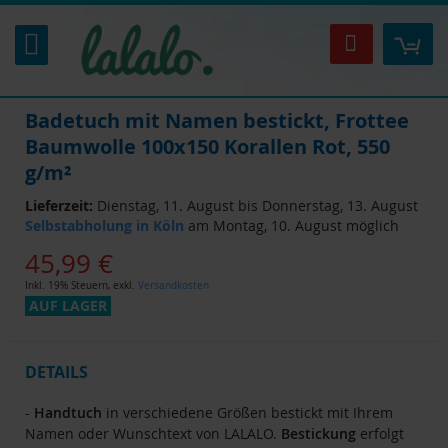
Zum
Inhalt
Mei
Suche
springen
Badetuch mit Namen bestickt, Frottee
Baumwolle 100x150 Korallen Rot, 550
g/m²
Lieferzeit:
Dienstag, 11. August bis Donnerstag, 13. August
Selbstabholung in Köln
am Montag, 10. August möglich
45,99 €
Inkl. 19% Steuern
,
exkl.
Versandkosten
AUF LAGER
DETAILS
-
Handtuch
in verschiedene Größen bestickt mit Ihrem
Namen oder Wunschtext von LALALO.
Bestickung
erfolgt