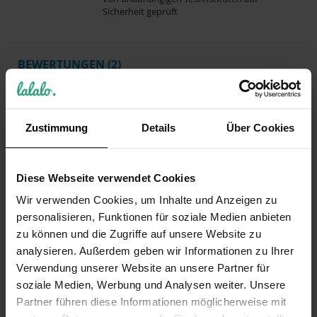
Sicherheit geprüft
BEWERTUNGEN
2
Schreibe eine Bewertung
Zustimmung
Details
Über Cookies
Nur registrierte Benutzer können
Bewertungen schreiben. Bitte
loggen Sie
sich ein
oder
erstellen Sie ein Konto
Diese Webseite verwendet Cookies
Wir verwenden Cookies, um Inhalte und Anzeigen zu
personalisieren, Funktionen für soziale Medien anbieten
zu können und die Zugriffe auf unsere Website zu
Zum
analysieren. Außerdem geben wir Informationen zu Ihrer
Ende
Verwendung unserer Website an unsere Partner für
der
soziale Medien, Werbung und Analysen weiter. Unsere
Bildgalerie
Zum
Personalisierung
Partner führen diese Informationen möglicherweise mit
springen
Anfang