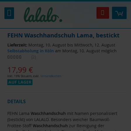
Zum
Inhalt
Mei
Suche
springen
FEHN Waschhandschuh Lama, bestickt
Lieferzeit:
Montag, 10. August bis Mittwoch, 12. August
Selbstabholung in Köln
am Montag, 10. August möglich
Bewertung:
2
100
100
% of
17,99 €
Inkl. 19% Steuern
,
exkl.
Versandkosten
AUF LAGER
DETAILS
FEHN Lama
Waschhandschuh
mit Namen personalisiert
(bestickt) von LALALO. Besonders weicher Baumwoll-
Frottee-Stoff
Waschhandschuh
zur Reinigung der