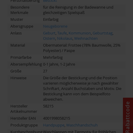
Personalisierung
Bestickt
Besondere
für die Reinigung in der Badewanne und
Merkmale
gleichzeitigen Spielspaß
Muster
Einfarbig
Altersgruppe
Neugeborene
Anlass
Geburt
,
Taufe
,
Kommunion
,
Geburtstag
,
Ostern
,
Nikolaus
,
Weihnachten
Material
Obermaterial: Frottee (78% Baumwolle, 25%
Polyester) / Paspe
Primärfarbe
Mehrfarbig
Altersempfehlung
0-1 Jahre, 1-2 Jahre
Größe
27
Hinweise
Die Größe der Bestickung und die Position
variieren möglicherweise je nach gewählter
Schriftart, Anzahl Buchstaben und Motiv. Die
Bestickung kann von dem Beispielfoto
abweichen.
Rabattcode
Hersteller
58215
Artikelnummer
Hersteller EAN
4001998058215
Produktgruppe
Handpuppe
,
Waschhandschuh
Kurzbeschreibung
Waschlappen mit Tiermotiv für fröhlichen