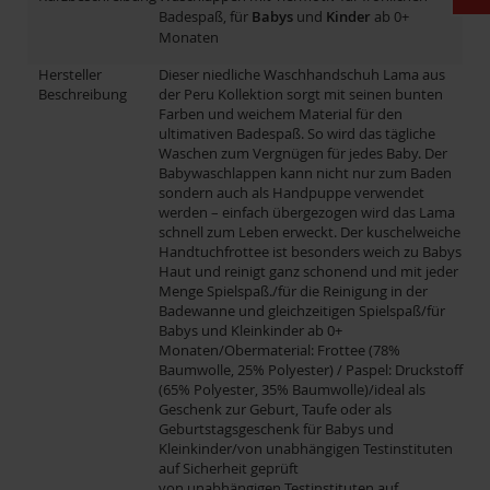
Badespaß, für
Babys
und
Kinder
ab 0+
Monaten
Hersteller
Dieser niedliche Waschhandschuh Lama aus
Beschreibung
der Peru Kollektion sorgt mit seinen bunten
Farben und weichem Material für den
ultimativen Badespaß. So wird das tägliche
Waschen zum Vergnügen für jedes Baby. Der
Babywaschlappen kann nicht nur zum Baden
sondern auch als Handpuppe verwendet
werden – einfach übergezogen wird das Lama
schnell zum Leben erweckt. Der kuschelweiche
Handtuchfrottee ist besonders weich zu Babys
Haut und reinigt ganz schonend und mit jeder
Menge Spielspaß./für die Reinigung in der
Badewanne und gleichzeitigen Spielspaß/für
Babys und Kleinkinder ab 0+
Monaten/Obermaterial: Frottee (78%
Baumwolle, 25% Polyester) / Paspel: Druckstoff
(65% Polyester, 35% Baumwolle)/ideal als
Geschenk zur Geburt, Taufe oder als
Geburtstagsgeschenk für Babys und
Kleinkinder/von unabhängigen Testinstituten
auf Sicherheit geprüft
von unabhängigen Testinstituten auf