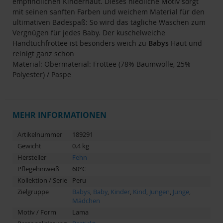
empfindlichen Kinderhaut. Dieses niedliche Motiv sorgt
mit seinen sanften Farben und weichem Material für den
ultimativen Badespaß: So wird das tägliche Waschen zum
Vergnügen für jedes Baby. Der kuschelweiche
Handtuchfrottee ist besonders weich zu
Babys
Haut und
reinigt ganz schon
Material: Obermaterial: Frottee (78% Baumwolle, 25%
Polyester) / Paspe
MEHR INFORMATIONEN
Artikelnummer
189291
Gewicht
0.4 kg
Hersteller
Fehn
Pflegehinweiß
60°C
Kollektion / Serie
Peru
Zielgruppe
Babys
,
Baby
,
Kinder
,
Kind
,
Jungen
,
Junge
,
Mädchen
Motiv / Form
Lama