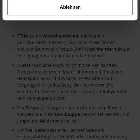
Ablehnen
Waschlappen mit Tiermotiv für fröhlichen Badespaß, für
Babys
und
Kinder
ab 0+ Monaten
FEHN Lama
Waschhandschuh
mit Namen
personalisiert (bestickt) von LALALO. Besonders
weicher Baumwoll-Frottee-Stoff
Waschhandschuh
zur
Reinigung der empfindlichen Kinderhaut.
Dieses niedliche Motiv sorgt mit seinen sanften
Farben und weichem Material für den ultimativen
Badespaß: So wird das tägliche Waschen zum
Vergnügen für jedes Baby. Der kuschelweiche
Handtuchfrottee ist besonders weich zu
Babys
Haut
und reinigt ganz schon
Der Babywaschlappen kann nicht nur zum Baden
sondern auch als
Handpuppe
verwendet werden. Für
Junge
und
Mädchen
(Unisex).
Schöne, personalisierte Geschenkidee als
Erstausstattung zur Geburt oder Taufe, Kommunion,