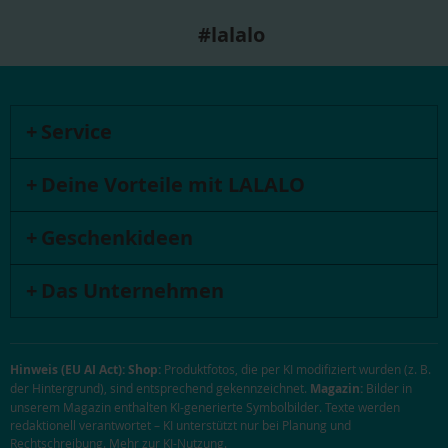
#lalalo
Service
Deine Vorteile mit LALALO
Geschenkideen
Das Unternehmen
Hinweis (EU AI Act):
Shop:
Produktfotos, die per KI modifiziert wurden (z. B.
der Hintergrund), sind entsprechend gekennzeichnet.
Magazin:
Bilder in
unserem Magazin enthalten KI-generierte Symbolbilder. Texte werden
redaktionell verantwortet – KI unterstützt nur bei Planung und
Rechtschreibung.
Mehr zur KI-Nutzung
.