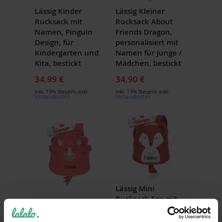
Lässig Kinder
Lässig Kleiner
Rucksack mit
Rucksack About
Namen, Pinguin
Friends Dragon,
Design, für
personalisiert mit
Kindergarten und
Namen für Junge /
Kita, bestickt
Mädchen, bestickt
34,99 €
34,90 €
Inkl. 19% Steuern
,
exkl.
Inkl. 19% Steuern
,
exkl.
Versandkosten
Versandkosten
Lässig Mini
Rucksack Fox mit
Lässig Dino Rose
Namen bestickt -
Kleinkind Rucksack
ideales Geschenk