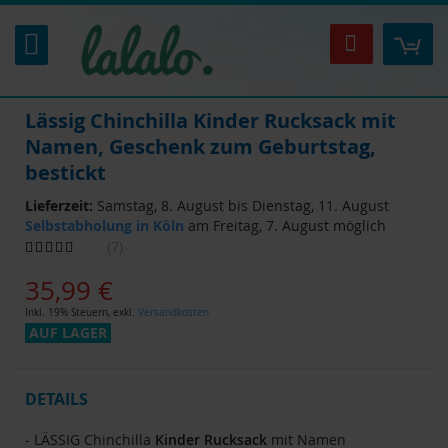
Zum
Inhalt
Mei
Suche
springen
Lässig Chinchilla Kinder Rucksack mit
Namen, Geschenk zum Geburtstag,
bestickt
Lieferzeit:
Samstag, 8. August bis Dienstag, 11. August
Selbstabholung in Köln
am Freitag, 7. August möglich
Bewertung:
7
91
100
% of
35,99 €
Inkl. 19% Steuern
,
exkl.
Versandkosten
AUF LAGER
DETAILS
- LÄSSIG Chinchilla
Kinder
Rucksack
mit Namen