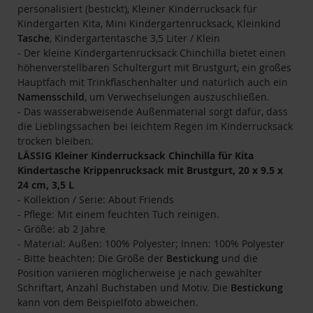
personalisiert (bestickt), Kleiner Kinderrucksack für
Kindergarten Kita, Mini Kindergartenrucksack, Kleinkind
Tasche
, Kindergartentasche 3,5 Liter / Klein
- Der kleine Kindergartenrucksack Chinchilla bietet einen
höhenverstellbaren Schultergurt mit Brustgurt, ein großes
Hauptfach mit Trinkflaschenhalter und natürlich auch ein
Namensschild
, um Verwechselungen auszuschließen.
- Das wasserabweisende Außenmaterial sorgt dafür, dass
die Lieblingssachen bei leichtem Regen im Kinderrucksack
trocken bleiben.
LÄSSIG Kleiner Kinderrucksack Chinchilla für Kita
Kindertasche Krippenrucksack mit Brustgurt, 20 x 9.5 x
24 cm, 3,5 L
- Kollektion / Serie: About Friends
- Pflege: Mit einem feuchten Tuch reinigen.
- Größe: ab 2 Jahre
- Material: Außen: 100% Polyester; Innen: 100% Polyester
- Bitte beachten: Die Größe der
Bestickung
und die
Position variieren möglicherweise je nach gewählter
Schriftart, Anzahl Buchstaben und Motiv. Die
Bestickung
kann von dem Beispielfoto abweichen.