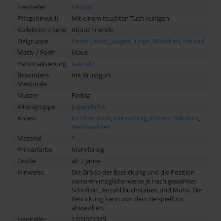
Hersteller
LÄSSIG
Pflegehinweiß
Mit einem feuchten Tuch reinigen.
Kollektion / Serie
About Friends
Zielgruppe
Kinder
,
Kind
,
Jungen
,
Junge
,
Mädchen
,
Freund
Motiv / Form
Maus
Personalisierung
Bestickt
Besondere
mit Brustgurt
Merkmale
Muster
Farbig
Altersgruppe
Jugendliche
Anlass
Konfirmation
,
Geburtstag
,
Ostern
,
Nikolaus
,
Weihnachten
Material
^
Primärfarbe
Mehrfarbig
Größe
ab 2 Jahre
Hinweise
Die Größe der Bestickung und die Position
variieren möglicherweise je nach gewählter
Schriftart, Anzahl Buchstaben und Motiv. Die
Bestickung kann von dem Beispielfoto
abweichen.
Hersteller
1203021329