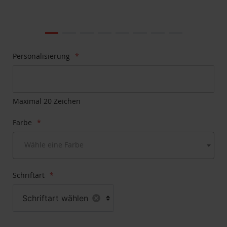
Zum
Ende
der
Bildgalerie
Zum
Personalisierung
springen
Anfang
der
Bildgalerie
springen
Maximal 20 Zeichen
Farbe
Wähle eine Farbe
Schriftart
Schriftart wählen