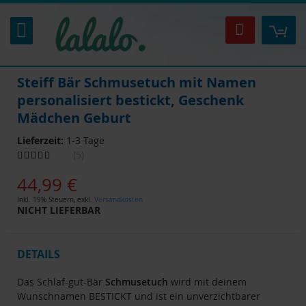
Zum
Inhalt
Mei
Suche
springen
Steiff Bär Schmusetuch mit Namen
personalisiert bestickt, Geschenk
Mädchen Geburt
Lieferzeit:
1-3 Tage
Bewertung:
5
88
100
% of
44,99 €
Inkl. 19% Steuern
,
exkl.
Versandkosten
NICHT LIEFERBAR
DETAILS
Das Schlaf-gut-Bär
Schmusetuch
wird mit deinem
Wunschnamen BESTICKT und ist ein unverzichtbarer