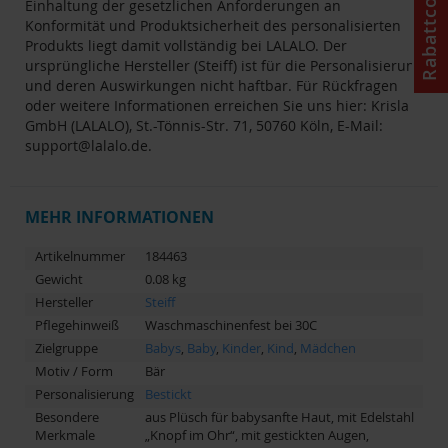
Rabattcode
Einhaltung der gesetzlichen Anforderungen an
Konformität und Produktsicherheit des personalisierten
Produkts liegt damit vollständig bei LALALO. Der
ursprüngliche Hersteller (Steiff) ist für die Personalisierung
und deren Auswirkungen nicht haftbar. Für Rückfragen
oder weitere Informationen erreichen Sie uns hier: Krisla
GmbH (LALALO), St.-Tönnis-Str. 71, 50760 Köln, E-Mail:
support@lalalo.de.
MEHR INFORMATIONEN
Artikelnummer
184463
Gewicht
0.08 kg
Hersteller
Steiff
Pflegehinweiß
Waschmaschinenfest bei 30C
Zielgruppe
Babys
,
Baby
,
Kinder
,
Kind
,
Mädchen
Motiv / Form
Bär
Personalisierung
Bestickt
Besondere
aus Plüsch für babysanfte Haut, mit Edelstahl
Merkmale
„Knopf im Ohr“, mit gestickten Augen,