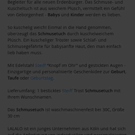
Begleiter für alle neuen Erdenbürger. Das Schmuse- und
Kuscheltuch ist aus weichem Plüsch, vermittelt ein Gefühl
von Geborgenheit -
Babys
und
Kinder
werden es lieben.
So kuschelig weich! Einmal in die Hand genommen,
überzeugt das
Schmusetuch
durch kuschelweichem
Plüsch. Ein kuscheliger Tröster sowie Schlaf- und
Schmusegefährte für babysanfte Haut, den man einfach
lieb haben muss.
Mit Edelstahl
Steiff
“Knopf im Ohr” und gestickten Augen -
Einzigartige und personalisierte Geschenkidee zur
Geburt
,
Taufe
oder
Geburtstag
.
Lieferumfang: 1 besticktes
Steiff
Trost
Schmusetuch
mit
Ihrem Wunschnamen.
Das
Schmusetuch
ist waschmaschinenfest bei 30C, Größe
30 cm
LALALO ist ein junges Unternehmen aus Köln und hat sich
auf die Anfertigung von individuellen und personalisierten