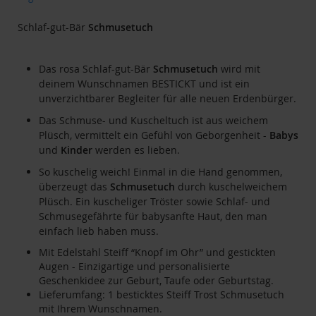
der
Bildgalerie
Schlaf-gut-Bär
Schmusetuch
springen
Das rosa Schlaf-gut-Bär
Schmusetuch
wird mit
deinem Wunschnamen BESTICKT und ist ein
unverzichtbarer Begleiter für alle neuen Erdenbürger.
Das Schmuse- und Kuscheltuch ist aus weichem
Plüsch, vermittelt ein Gefühl von Geborgenheit -
Babys
und
Kinder
werden es lieben.
So kuschelig weich! Einmal in die Hand genommen,
überzeugt das
Schmusetuch
durch kuschelweichem
Plüsch. Ein kuscheliger Tröster sowie Schlaf- und
Schmusegefährte für babysanfte Haut, den man
einfach lieb haben muss.
Mit Edelstahl Steiff “Knopf im Ohr” und gestickten
Augen - Einzigartige und personalisierte
Geschenkidee zur Geburt, Taufe oder Geburtstag.
Lieferumfang: 1 besticktes Steiff Trost Schmusetuch
mit Ihrem Wunschnamen.