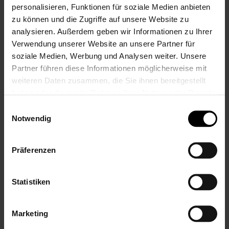
Schreibe eine Bewertung
personalisieren, Funktionen für soziale Medien anbieten
zu können und die Zugriffe auf unsere Website zu
analysieren. Außerdem geben wir Informationen zu Ihrer
Nur registrierte Benutzer können
Verwendung unserer Website an unsere Partner für
Bewertungen schreiben. Bitte
loggen Sie
soziale Medien, Werbung und Analysen weiter. Unsere
sich ein
oder
erstellen Sie ein Konto
Partner führen diese Informationen möglicherweise mit
weiteren Daten zusammen, die Sie ihnen bereitgestellt
haben oder die sie im Rahmen Ihrer Nutzung der Dienste
gesammelt haben.
Einwilligungsauswahl
KUNDEN, DIE DIESEN ARTIKEL GEKAUFT HABEN,
Notwendig
KAUFTEN AUCH
VERWANDTE PRODUKTE
Präferenzen
Statistiken
Marketing