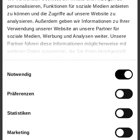
NEU
personalisieren, Funktionen für soziale Medien anbieten
zu können und die Zugriffe auf unsere Website zu
analysieren. Außerdem geben wir Informationen zu Ihrer
Verwendung unserer Website an unsere Partner für
soziale Medien, Werbung und Analysen weiter. Unsere
Partner führen diese Informationen möglicherweise mit
Poncho Hanni Hase
Sterntaler
weiteren Daten zusammen, die Sie ihnen bereitgestellt
mit Namen bestickt
Schmusetuch mit
haben oder die sie im Rahmen Ihrer Nutzung der Dienste
von Sterntaler
Namen bestickt,
gesammelt haben.
Einwilligungsauswahl
Bär Betty für
39,99 €
Notwendig
Mädchen in Rosa
Inkl. 19% Steuern
,
exkl.
mit Rassel und
Versandkosten
Entdecker-Knoten
Präferenzen
27,99 €
Inkl. 19% Steuern
,
exkl.
Versandkosten
Statistiken
NEU
Marketing