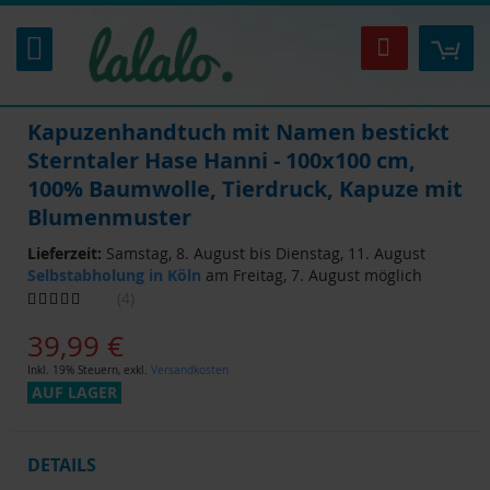
Zum
Inhalt
Mei
Suche
springen
Kapuzenhandtuch mit Namen bestickt
Sterntaler Hase Hanni - 100x100 cm,
100% Baumwolle, Tierdruck, Kapuze mit
Blumenmuster
Lieferzeit:
Samstag, 8. August bis Dienstag, 11. August
Selbstabholung in Köln
am Freitag, 7. August möglich
Bewertung:
4
90
100
% of
39,99 €
Inkl. 19% Steuern
,
exkl.
Versandkosten
AUF LAGER
DETAILS