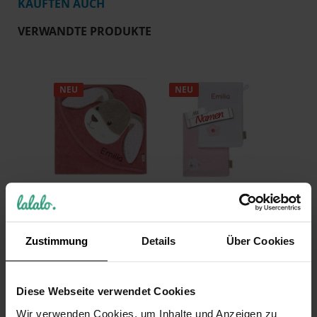
KAUFTEN AUCH
VERWANDTE PRODUKTE
NEU
NEU
Kapuzenhandtuch
Sterntaler
mit Namen bestickt
Waschlappen mit
Sterntaler Hanni
Namen Bär Betty
Hase – 100x100 cm
im 2er Set bestickt
Zustimmung
Details
Über Cookies
für Baby und Kind
19,99 €
39,99 €
Inkl. 19% Steuern
,
exkl.
Versandkosten
Diese Webseite verwendet Cookies
Inkl. 19% Steuern
,
exkl.
Versandkosten
Wir verwenden Cookies, um Inhalte und Anzeigen zu