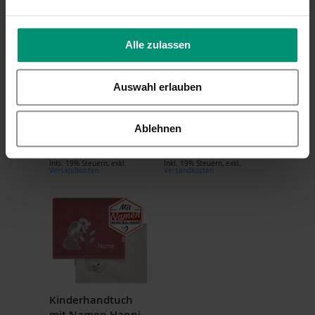
Alle zulassen
Sterntaler
Kapuzenhandtuch
Kapuzenhandtuch
mit Namen bestickt
Auswahl erlauben
personalisiert Hase
Sterntaler Bär
Hanni – mit Namen
Betty – weiß/rosa
bestickt, 80x80 cm
80x80 cm
Ablehnen
34,99 €
32,99 €
Inkl. 19% Steuern
,
exkl.
Inkl. 19% Steuern
,
exkl.
Versandkosten
Versandkosten
Kinderhandtuch
mit Namen Hanni