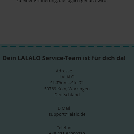
zu einer Erinnerung, die täglich genutzt wird.
Dein LALALO Service-Team ist für dich da!
Adresse
LALALO
St.-Tönnis-Str. 71
50769 Köln, Worringen
Deutschland
E-Mail
support@lalalo.de
Telefon
+49 221 64000780