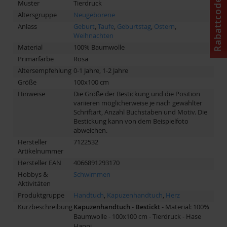
Rabattcode
Muster
Tierdruck
Altersgruppe
Neugeborene
Anlass
Geburt
,
Taufe
,
Geburtstag
,
Ostern
,
Weihnachten
Material
100% Baumwolle
Primärfarbe
Rosa
Altersempfehlung
0-1 Jahre, 1-2 Jahre
Größe
100x100 cm
Hinweise
Die Größe der Bestickung und die Position
variieren möglicherweise je nach gewählter
Schriftart, Anzahl Buchstaben und Motiv. Die
Bestickung kann von dem Beispielfoto
abweichen.
Hersteller
7122532
Artikelnummer
Hersteller EAN
4066891293170
Hobbys &
Schwimmen
Aktivitäten
Produktgruppe
Handtuch
,
Kapuzenhandtuch
,
Herz
Kurzbeschreibung
Kapuzenhandtuch
-
Bestickt
- Material: 100%
Baumwolle - 100x100 cm - Tierdruck - Hase
Hanni