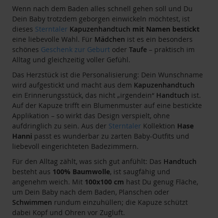
Wenn nach dem Baden alles schnell gehen soll und Du
Dein Baby trotzdem geborgen einwickeln möchtest, ist
dieses
Sterntaler
Kapuzenhandtuch
mit Namen bestickt
eine liebevolle Wahl. Für
Mädchen
ist es ein besonders
schönes
Geschenk zur Geburt
oder
Taufe
– praktisch im
Alltag und gleichzeitig voller Gefühl.
Das Herzstück ist die Personalisierung: Dein Wunschname
wird aufgestickt und macht aus dem
Kapuzenhandtuch
ein Erinnerungsstück, das nicht „irgendein“
Handtuch
ist.
Auf der Kapuze trifft ein Blumenmuster auf eine bestickte
Applikation – so wirkt das Design verspielt, ohne
aufdringlich zu sein. Aus der
Sterntaler
Kollektion
Hase
Hanni
passt es wunderbar zu zarten Baby-Outfits und
liebevoll eingerichteten Badezimmern.
Für den Alltag zählt, was sich gut anfühlt: Das
Handtuch
besteht aus
100% Baumwolle
, ist saugfähig und
angenehm weich. Mit
100x100 cm
hast Du genug Fläche,
um Dein Baby nach dem Baden, Planschen oder
Schwimmen
rundum einzuhüllen; die Kapuze schützt
dabei Kopf und Ohren vor Zugluft.