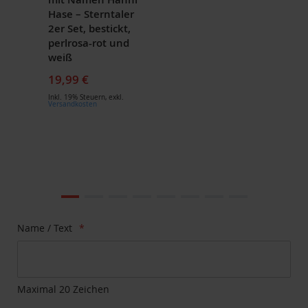
Hase – Sterntaler
2er Set, bestickt,
perlrosa-rot und
weiß
19,99 €
Inkl. 19% Steuern
,
exkl.
Versandkosten
Zum
NEU
Ende
der
Bildgalerie
Zum
Name / Text
springen
Anfang
der
Bildgalerie
springen
Maximal 20 Zeichen