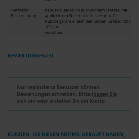
Hersteller
Kapuzen-Badetuch aus weichem Frottee, mit
Beschreibung
appliziertem Stickmotiv Hase Hanni. Die
Kuschelgarantie nach dem Baden. Größe: 100 x
100 cm
waschbar
BEWERTUNGEN
3
Schreibe eine Bewertung
Nur registrierte Benutzer können
Bewertungen schreiben. Bitte
loggen Sie
sich ein
oder
erstellen Sie ein Konto
KUNDEN, DIE DIESEN ARTIKEL GEKAUFT HABEN,