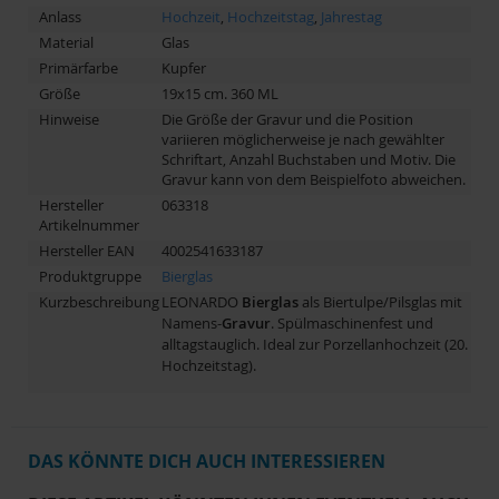
Anlass
Hochzeit
,
Hochzeitstag
,
Jahrestag
Material
Glas
Primärfarbe
Kupfer
Größe
19x15 cm. 360 ML
Hinweise
Die Größe der Gravur und die Position
variieren möglicherweise je nach gewählter
Schriftart, Anzahl Buchstaben und Motiv. Die
Gravur kann von dem Beispielfoto abweichen.
Hersteller
063318
Artikelnummer
Hersteller EAN
4002541633187
Produktgruppe
Bierglas
Kurzbeschreibung
LEONARDO
Bierglas
als Biertulpe/Pilsglas mit
Namens-
Gravur
. Spülmaschinenfest und
alltagstauglich. Ideal zur Porzellanhochzeit (20.
Hochzeitstag).
DAS KÖNNTE DICH AUCH INTERESSIEREN