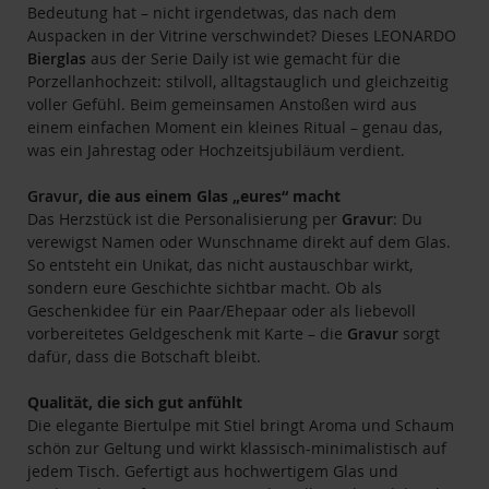
Bedeutung hat – nicht irgendetwas, das nach dem
Auspacken in der Vitrine verschwindet? Dieses LEONARDO
Bierglas
aus der Serie Daily ist wie gemacht für die
Porzellanhochzeit: stilvoll, alltagstauglich und gleichzeitig
voller Gefühl. Beim gemeinsamen Anstoßen wird aus
einem einfachen Moment ein kleines Ritual – genau das,
was ein Jahrestag oder Hochzeitsjubiläum verdient.
Gravur
, die aus einem Glas „eures“ macht
Das Herzstück ist die Personalisierung per
Gravur
: Du
verewigst Namen oder Wunschname direkt auf dem Glas.
So entsteht ein Unikat, das nicht austauschbar wirkt,
sondern eure Geschichte sichtbar macht. Ob als
Geschenkidee für ein Paar/Ehepaar oder als liebevoll
vorbereitetes Geldgeschenk mit Karte – die
Gravur
sorgt
dafür, dass die Botschaft bleibt.
Qualität, die sich gut anfühlt
Die elegante Biertulpe mit Stiel bringt Aroma und Schaum
schön zur Geltung und wirkt klassisch-minimalistisch auf
jedem Tisch. Gefertigt aus hochwertigem Glas und