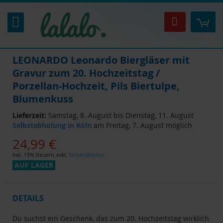
Zum
Inhalt
Mei
Suche
springen
LEONARDO Leonardo Biergläser mit
Gravur zum 20. Hochzeitstag /
Porzellan-Hochzeit, Pils Biertulpe,
Blumenkuss
Lieferzeit:
Samstag, 8. August bis Dienstag, 11. August
Selbstabholung in Köln
am Freitag, 7. August möglich
24,99 €
Inkl. 19% Steuern
,
exkl.
Versandkosten
AUF LAGER
DETAILS
Du suchst ein Geschenk, das zum 20. Hochzeitstag wirklich