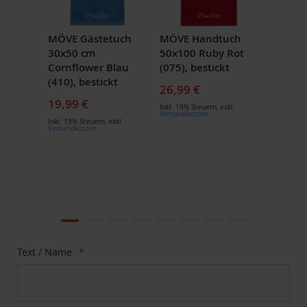
MÖVE Gästetuch
MÖVE Handtuch
30x50 cm
50x100 Ruby Rot
Cornflower Blau
(075), bestickt
(410), bestickt
26,99 €
19,99 €
Inkl. 19% Steuern
,
exkl.
Versandkosten
Inkl. 19% Steuern
,
exkl.
Versandkosten
Zum
Ende
der
Bildgalerie
Zum
Text / Name
springen
Anfang
der
Bildgalerie
springen