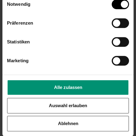
Notwendig
Freundin mit
16,99 €
Gravur
Inkl. 19% Steuern
,
exkl.
Versandkosten
16,99 €
Präferenzen
Inkl. 19% Steuern
,
exkl.
Versandkosten
Statistiken
Marketing
Alle zulassen
LEONARDO Daily
LEONARDO
Auswahl erlauben
Weinglas mit
Weinglas Daily mit
Gravur,
Gravur,
personalisiert mit
personalisierbar
Ablehnen
Name oder
mit Namen oder
Wunschtext, Glas
Wunschtext,