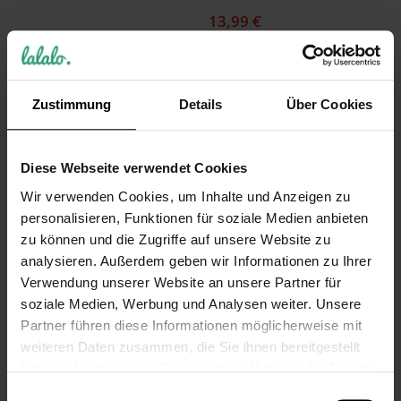
13,99 €
Inkl. 19% Steuern
,
exkl.
Versandkosten
Zustimmung
Details
Über Cookies
Diese Webseite verwendet Cookies
Wir verwenden Cookies, um Inhalte und Anzeigen zu
personalisieren, Funktionen für soziale Medien anbieten
zu können und die Zugriffe auf unsere Website zu
LEONARDO Daily
LEONARDO
analysieren. Außerdem geben wir Informationen zu Ihrer
Weinglas mit
Weinglas
Verwendung unserer Website an unsere Partner für
Gravur,
Schlechter Tag
soziale Medien, Werbung und Analysen weiter. Unsere
personalisiert mit
Guter Tag, Weinglas
Namen oder
mit Namen
Partner führen diese Informationen möglicherweise mit
Wunschtext, 0,3 l,
graviert,
weiteren Daten zusammen, die Sie ihnen bereitgestellt
Geschenk für
personalisierbar
haben oder die sie im Rahmen Ihrer Nutzung der Dienste
Freundin oder
mit Wunschname,
gesammelt haben.
Einwilligungsauswahl
Kollegin
Geschenk für