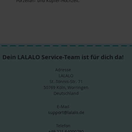
Porzellan- und Kupfer-Hochzeit.
Dein LALALO Service-Team ist für dich da!
Adresse
LALALO
St.-Tönnis-Str. 71
50769 Köln, Worringen
Deutschland
E-Mail
support@lalalo.de
Telefon
+49 221 64000780