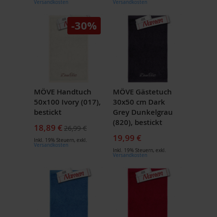
Versandkosten
Versandkosten
-30%
MÖVE Handtuch
MÖVE Gästetuch
50x100 Ivory (017),
30x50 cm Dark
bestickt
Grey Dunkelgrau
(820), bestickt
Sonderpreis
18,89 €
26,99 €
19,99 €
Inkl. 19% Steuern
,
exkl.
Versandkosten
Inkl. 19% Steuern
,
exkl.
Versandkosten