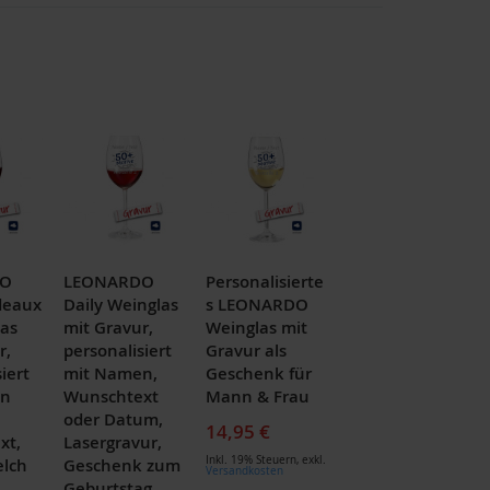
DO
LEONARDO
Personalisierte
deaux
Daily Weinglas
s LEONARDO
as
mit Gravur,
Weinglas mit
r,
personalisiert
Gravur als
iert
mit Namen,
Geschenk für
en
Wunschtext
Mann & Frau
oder Datum,
14,95 €
xt,
Lasergravur,
Inkl. 19% Steuern
,
exkl.
elch
Geschenk zum
Versandkosten
Geburtstag