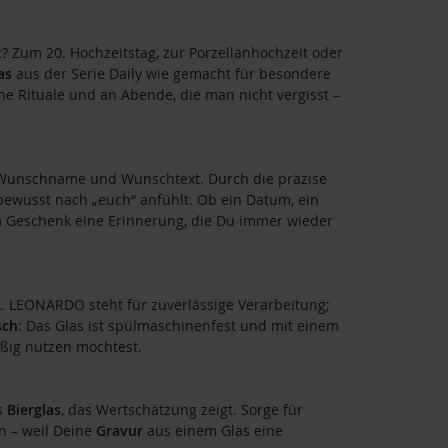
bt? Zum 20. Hochzeitstag, zur Porzellanhochzeit oder
as
aus der Serie Daily wie gemacht für besondere
 Rituale und an Abende, die man nicht vergisst –
t Wunschname und Wunschtext. Durch die präzise
bewusst nach „euch“ anfühlt. Ob ein Datum, ein
 Geschenk eine Erinnerung, die Du immer wieder
. LEONARDO steht für zuverlässige Verarbeitung;
sch
: Das Glas ist spülmaschinenfest und mit einem
äßig nutzen möchtest.
s
Bierglas
, das Wertschätzung zeigt. Sorge für
n – weil Deine
Gravur
aus einem Glas eine