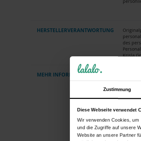
persönli
HERSTELLERVERANTWORTUNG
Original
personal
des pers
Personal
Krisla G
MEHR INFORMATIONEN
Artikel
Gewicht
Zustimmung
Herstelle
Pflegehi
Diese Webseite verwendet 
Kollektio
Wir verwenden Cookies, um I
Zielgrup
und die Zugriffe auf unsere 
Motiv / 
Website an unsere Partner fü