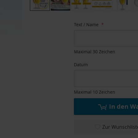
Zum
Anfang
Text / Name
der
Bildgalerie
springen
Maximal 30 Zeichen
Datum
Maximal 10 Zeichen
In den W
Zur Wunschlist