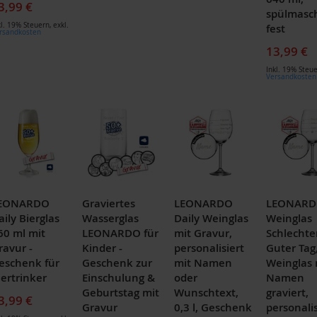
3,99 €
spülmasc
kl. 19% Steuern
,
exkl.
fest
rsandkosten
13,99 €
Inkl. 19% Steu
Versandkosten
EONARDO
Graviertes
LEONARDO
LEONAR
aily Bierglas
Wasserglas
Daily Weinglas
Weinglas
60 ml mit
LEONARDO für
mit Gravur,
Schlechte
ravur -
Kinder -
personalisiert
Guter Tag
eschenk für
Geschenk zur
mit Namen
Weinglas 
iertrinker
Einschulung &
oder
Namen
Geburtstag mit
Wunschtext,
graviert,
3,99 €
Gravur
0,3 l, Geschenk
personali