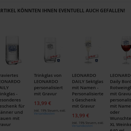
ARTIKEL KÖNNTEN IHNEN EVENTUELL AUCH GEFALLEN!
raviertes
Trinkglas von
LEONARDO
LEONAR
EONARDO
LEONARDO
DAILY Sektglas
Daily Bor
AILY
personalisiert
mit Namen -
Rotweingl
inkglas -
mit Gravur
Personalisierte
mit Gravu
esonderes
s Geschenk
personalis
13,99 €
eschenk für
mit Gravur
mit Nam
Inkl. 19% Steuern
,
exkl.
änner und
oder
Versandkosten
13,99 €
rauen mit
Wunschte
Inkl. 19% Steuern
,
exkl.
ravur
XL Weink
Versandkosten
640 ml,