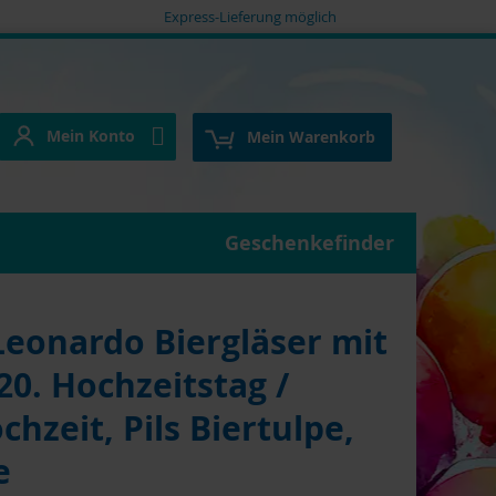
Express-Lieferung möglich
Mein Konto
e
Mein Konto
Mein Warenkorb
Geschenkefinder
onardo Biergläser mit
0. Hochzeitstag /
hzeit, Pils Biertulpe,
e