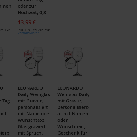
hinen
oder zur
Hochzeit, 0,3 l
13,99 €
ern
,
exkl.
Inkl. 19% Steuern
,
exkl.
Versandkosten
DO
LEONARDO
LEONARDO
Daily Weinglas
Weinglas Daily
r Tag
mit Gravur,
mit Gravur,
,
personalisiert
personalisierb
mit
mit Name oder
ar mit Namen
Wunschtext,
oder
Glas graviert
Wunschtext,
sierb
mit Spruch,
Geschenk für