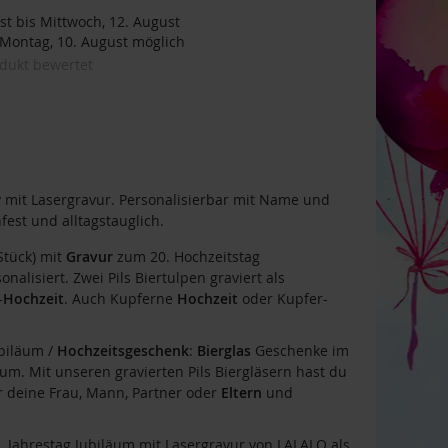
t bis Mittwoch, 12. August
ontag, 10. August möglich
odukt bewertet
 mit Lasergravur. Personalisierbar mit Name und
est und alltagstauglich.
Stück) mit
Gravur
zum 20. Hochzeitstag
onalisiert. Zwei Pils Biertulpen graviert als
-
Hochzeit
. Auch Kupferne
Hochzeit
oder Kupfer-
ubiläum /
Hochzeitsgeschenk
:
Bierglas
Geschenke im
m. Mit unseren gravierten Pils Biergläsern hast du
r deine Frau, Mann, Partner oder
Eltern
und
 Jahrestag Jubiläum mit Lasergravur von LALALO als