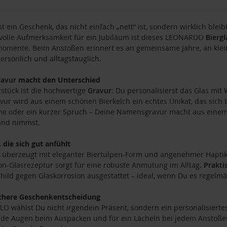
t ein Geschenk, das nicht einfach „nett“ ist, sondern wirklich blei
evolle Aufmerksamkeit für ein Jubiläum ist dieses LEONARDO
Biergl
mente. Beim Anstoßen erinnert es an gemeinsame Jahre, an kleine
 persönlich und alltagstauglich.
ravur
macht den Unterschied
stück ist die hochwertige
Gravur
: Du personalisierst das Glas mi
vur wird aus einem schönen Bierkelch ein echtes Unikat, das sich 
e oder ein kurzer Spruch – Deine Namensgravur macht aus einem
and nimmst.
, die sich gut anfühlt
 überzeugt mit eleganter Biertulpen-Form und angenehmer Haptik
on-Glasrezeptur sorgt für eine robuste Anmutung im Alltag.
Prakti
hild gegen Glaskorrosion ausgestattet – ideal, wenn Du es regelm
ichere Geschenkentscheidung
LO wählst Du nicht irgendein Präsent, sondern ein personalisierte
de Augen beim Auspacken und für ein Lächeln bei jedem Anstoße