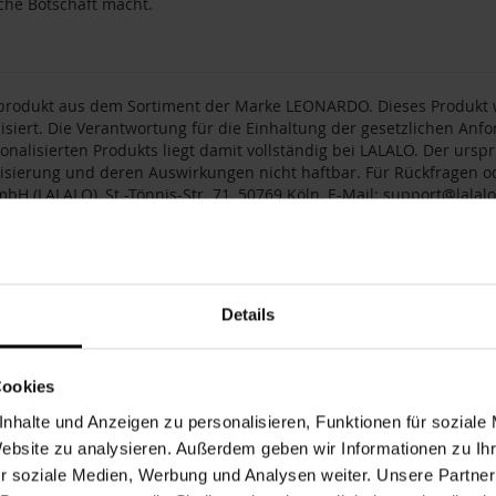
che Botschaft macht.
produkt aus dem Sortiment der Marke LEONARDO. Dieses Produkt wi
isiert. Die Verantwortung für die Einhaltung der gesetzlichen An
onalisierten Produkts liegt damit vollständig bei LALALO. Der urspr
isierung und deren Auswirkungen nicht haftbar. Für Rückfragen od
mbH (LALALO), St.-Tönnis-Str. 71, 50769 Köln, E-Mail:
support@lalalo
nummer
189162
0.4 kg
Details
r
LEONARDO
nweiß
Spülmaschinenfest
Cookies
n / Serie
DAILY
nhalte und Anzeigen zu personalisieren, Funktionen für soziale
pe
Männer
,
Mann
,
Frauen
,
Frau
,
Paare
,
Paar
,
Freunde
,
Eltern
,
Ehefr
Website zu analysieren. Außerdem geben wir Informationen zu I
Form
Text
r soziale Medien, Werbung und Analysen weiter. Unsere Partner