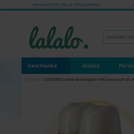
Versand 4,99 € (DE), ab 50 € kostenfrei
Zum
Inhalt
springen
Suche
Geschenke
Anlass
Pers
Startseite
LEONARDO Leonardo Biergläser mit Gravur zum 20. Hoc
Zum
Ende
der
Bildgalerie
springen