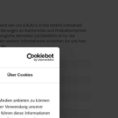
rd von uns (LALALO, Krisla GmbH) individuell
forderungen an Konformität und Produktsicherheit
üngliche Hersteller (LEONARDO) ist für die
er weitere Informationen erreichen Sie uns hier:
.de
.
Über Cookies
 Medien anbieten zu können
au
,
Ehemann
hrer Verwendung unserer
 führen diese Informationen