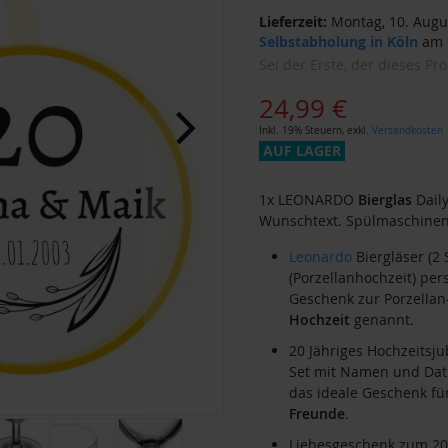
Lieferzeit:
Montag, 10. Augus
Selbstabholung in Köln
am M
Sei der Erste, der dieses Pr
24,99 €
Inkl. 19% Steuern
,
exkl.
Versandkosten
AUF LAGER
1x LEONARDO
Bierglas
Daily
Wunschtext. Spülmaschinenf
Leonardo
Biergläser (2 
(Porzellanhochzeit) pers
Geschenk zur Porzellan
Hochzeit
genannt.
20 Jähriges Hochzeitsj
Set mit Namen und Datu
das ideale Geschenk fü
Freunde
.
Liebesgeschenk zum 20.