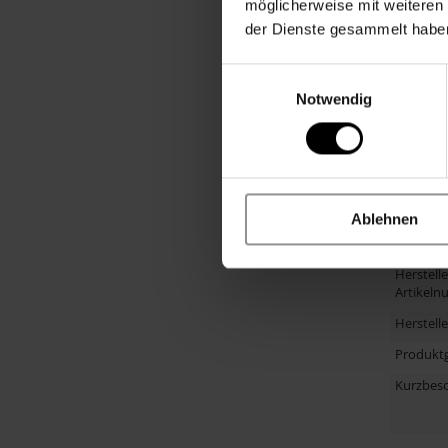
möglicherweise mit weiteren
Personal
der Dienste gesammelt habe
Altersgr
Anlass
Einwilligungsauswahl
Notwendig
Material
Primärfa
Altersem
Größe
Ablehnen
Hinweis
Herstelle
Artikel
Herstell
Produkt
Kurzbes