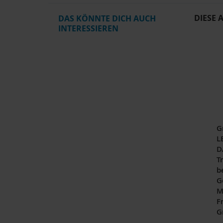
DIESE 
DAS KÖNNTE DICH AUCH
INTERESSIEREN
G
L
D
Tr
b
G
M
F
G