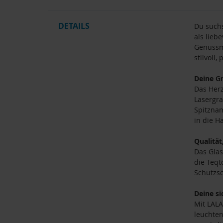
DETAILS
Du suchs
als lieb
Genussmo
stilvoll,
Deine
G
Das Herz
Lasergra
Spitznam
in die H
Qualität
Das Glas
die Teqt
Schutzsc
Deine s
Mit LALA
leuchten