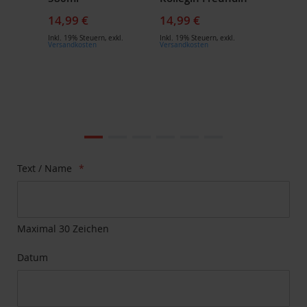
14,99 €
14,99 €
Inkl. 19% Steuern
,
exkl.
Inkl. 19% Steuern
,
exkl.
Versandkosten
Versandkosten
Zum
Ende
der
Bildgalerie
Zum
Text / Name
springen
Anfang
der
Bildgalerie
springen
Maximal 30 Zeichen
Datum