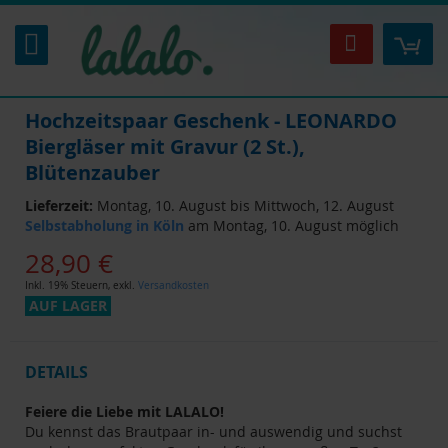
Zum
Inhalt
Mei
Suche
springen
Hochzeitspaar Geschenk - LEONARDO
Biergläser mit Gravur (2 St.),
Blütenzauber
Lieferzeit:
Montag, 10. August bis Mittwoch, 12. August
Selbstabholung in Köln
am Montag, 10. August möglich
28,90 €
Inkl. 19% Steuern
,
exkl.
Versandkosten
AUF LAGER
DETAILS
Feiere die Liebe mit LALALO!
Du kennst das Brautpaar in- und auswendig und suchst