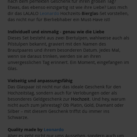
nach dem perfekten Geschenk für ihren großen Tag?
Etwas, das ebenso einzigartig ist wie ihre Liebe? Lass mich
dir das LALALO
Leonardo
Hochzeits-
Bierglas
-Set vorstellen,
das nicht nur für Bierliebhaber ein Must-Have ist!
Individuell und einmalig - genau wie die Liebe
Dieses Set besteht aus zwei Biertulpen, wahlweise auch als
Pilstulpen bekannt, graviert mit den Namen des
Brautpaares und ihrem besonderen Datum. Jedes Mal,
wenn sie daraus trinken, werden sie an ihren
unvergesslichen Tag erinnert. Ein Moment, eingefangen im
Glas.
Vielseitig und anpassungsfähig
Das Glaspaar ist nicht nur das ideale Geschenk für den
Hochzeitstag, sondern auch für Verlobungen oder als
besonderes Geldgeschenk zur
Hochzeit
. Und hey, warum
nicht auch zum Jahrestag? Ob Platin, Gold, Diamant oder
Silber – mit diesem Geschenk triffst du immer ins
Schwarze.
Quality made by
Leonardo
Aber es geht nicht nur ums Aussehen, sondern auch um