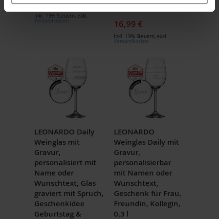
16,99 €
Gravur
Inkl. 19% Steuern
,
exkl.
Versandkosten
16,99 €
Inkl. 19% Steuern
,
exkl.
Versandkosten
LEONARDO Daily
LEONARDO
Weinglas mit
Weinglas Daily mit
Gravur,
Gravur,
personalisiert mit
personalisierbar
Name oder
mit Namen oder
Wunschtext, Glas
Wunschtext,
graviert mit Spruch,
Geschenk für Frau,
Geschenkidee
Freundin, Kollegin,
Geburtstag &
0,3 l