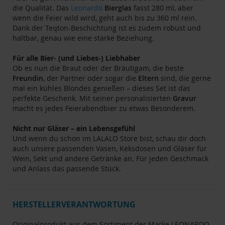
die Qualität. Das
Leonardo
Bierglas
fasst 280 ml, aber
wenn die Feier wild wird, geht auch bis zu 360 ml rein.
Dank der Teqton-Beschichtung ist es zudem robust und
haltbar, genau wie eine starke Beziehung.
Für alle Bier- (und Liebes-) Liebhaber
Ob es nun die Braut oder der Bräutigam, die beste
Freundin
, der Partner oder sogar die
Eltern
sind, die gerne
mal ein kühles Blondes genießen – dieses Set ist das
perfekte Geschenk. Mit seiner personalisierten
Gravur
macht es jedes Feierabendbier zu etwas Besonderem.
Nicht nur Gläser – ein Lebensgefühl
Und wenn du schon im LALALO Store bist, schau dir doch
auch unsere passenden Vasen, Keksdosen und Gläser für
Wein, Sekt und andere Getränke an. Für jeden Geschmack
und Anlass das passende Stück.
HERSTELLERVERANTWORTUNG
Originalprodukt aus dem Sortiment der Marke LEONARDO.