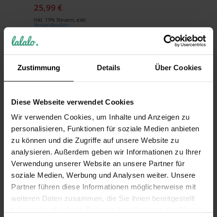
25,99 €
Inkl. 19% Steuern
,
exkl.
Versandkosten
Zustimmung
Details
Über Cookies
REZENSIONEN
Schreibe eine Bewertung
Diese Webseite verwendet Cookies
Wir verwenden Cookies, um Inhalte und Anzeigen zu
Nur registrierte Benutzer können
personalisieren, Funktionen für soziale Medien anbieten
Bewertungen schreiben. Bitte
loggen Sie
zu können und die Zugriffe auf unsere Website zu
sich ein
oder
erstellen Sie ein Konto
analysieren. Außerdem geben wir Informationen zu Ihrer
Verwendung unserer Website an unsere Partner für
soziale Medien, Werbung und Analysen weiter. Unsere
Partner führen diese Informationen möglicherweise mit
weiteren Daten zusammen, die Sie ihnen bereitgestellt
KUNDEN, DIE DIESEN ARTIKEL GEKAUFT HABEN,
haben oder die sie im Rahmen Ihrer Nutzung der Dienste
KAUFTEN AUCH