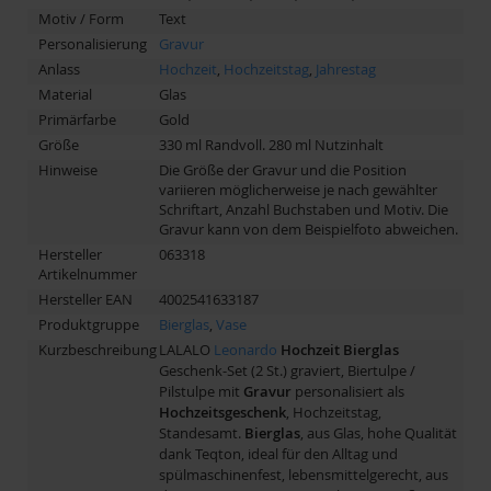
Motiv / Form
Text
Personalisierung
Gravur
Anlass
Hochzeit
,
Hochzeitstag
,
Jahrestag
Material
Glas
Primärfarbe
Gold
Größe
330 ml Randvoll. 280 ml Nutzinhalt
Hinweise
Die Größe der Gravur und die Position
variieren möglicherweise je nach gewählter
Schriftart, Anzahl Buchstaben und Motiv. Die
Gravur kann von dem Beispielfoto abweichen.
Hersteller
063318
Artikelnummer
Hersteller EAN
4002541633187
Produktgruppe
Bierglas
,
Vase
Kurzbeschreibung
LALALO
Leonardo
Hochzeit
Bierglas
Geschenk-Set (2 St.) graviert, Biertulpe /
Pilstulpe mit
Gravur
personalisiert als
Hochzeitsgeschenk
, Hochzeitstag,
Standesamt.
Bierglas
, aus Glas, hohe Qualität
dank Teqton, ideal für den Alltag und
spülmaschinenfest, lebensmittelgerecht, aus