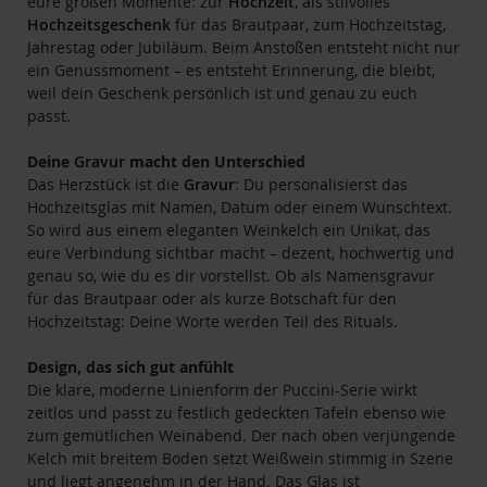
eure großen Momente: zur
Hochzeit
, als stilvolles
Hochzeitsgeschenk
für das Brautpaar, zum Hochzeitstag,
Jahrestag oder Jubiläum. Beim Anstoßen entsteht nicht nur
ein Genussmoment – es entsteht Erinnerung, die bleibt,
weil dein Geschenk persönlich ist und genau zu euch
passt.
Deine
Gravur
macht den Unterschied
Das Herzstück ist die
Gravur
: Du personalisierst das
Hochzeitsglas mit Namen, Datum oder einem Wunschtext.
So wird aus einem eleganten Weinkelch ein Unikat, das
eure Verbindung sichtbar macht – dezent, hochwertig und
genau so, wie du es dir vorstellst. Ob als Namensgravur
für das Brautpaar oder als kurze Botschaft für den
Hochzeitstag: Deine Worte werden Teil des Rituals.
Design, das sich gut anfühlt
Die klare, moderne Linienform der Puccini-Serie wirkt
zeitlos und passt zu festlich gedeckten Tafeln ebenso wie
zum gemütlichen Weinabend. Der nach oben verjüngende
Kelch mit breitem Boden setzt Weißwein stimmig in Szene
und liegt angenehm in der Hand. Das Glas ist