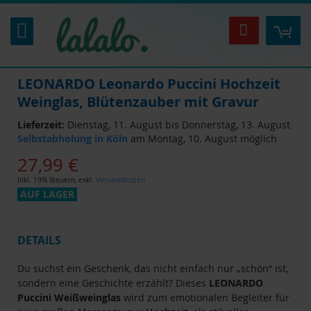
Zum
Inhalt
Mei
Suche
springen
LEONARDO Leonardo Puccini Hochzeit
Weinglas, Blütenzauber mit Gravur
Lieferzeit:
Dienstag, 11. August bis Donnerstag, 13. August
Selbstabholung in Köln
am Montag, 10. August möglich
27,99 €
Inkl. 19% Steuern
,
exkl.
Versandkosten
AUF LAGER
DETAILS
Du suchst ein Geschenk, das nicht einfach nur „schön“ ist,
sondern eine Geschichte erzählt? Dieses
LEONARDO
Puccini Weißweinglas
wird zum emotionalen Begleiter für