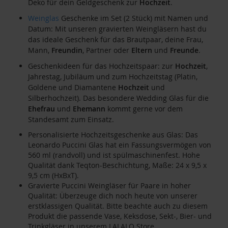
Deko für dein Geldgeschenk zur
Hochzeit
.
Weinglas
Geschenke im Set (2 Stück) mit Namen und
Datum: Mit unseren gravierten Weingläsern hast du
das ideale Geschenk für das Brautpaar, deine Frau,
Mann,
Freundin
, Partner oder
Eltern
und
Freunde
.
Geschenkideen für das Hochzeitspaar: zur
Hochzeit
,
Jahrestag, Jubiläum und zum Hochzeitstag (Platin,
Goldene und Diamantene
Hochzeit
und
Silberhochzeit). Das besondere Wedding Glas für die
Ehefrau
und
Ehemann
kommt gerne vor dem
Standesamt zum Einsatz.
Personalisierte Hochzeitsgeschenke aus Glas: Das
Leonardo Puccini Glas hat ein Fassungsvermögen von
560 ml (randvoll) und ist spülmaschinenfest. Hohe
Qualität dank Teqton-Beschichtung, Maße: 24 x 9,5 x
9,5 cm (HxBxT).
Gravierte Puccini Weingläser für Paare in hoher
Qualität: Überzeuge dich noch heute von unserer
erstklassigen Qualität. Bitte beachte auch zu diesem
Produkt die passende Vase, Keksdose, Sekt-, Bier- und
Trinkgläser in unserem LALALO Store.