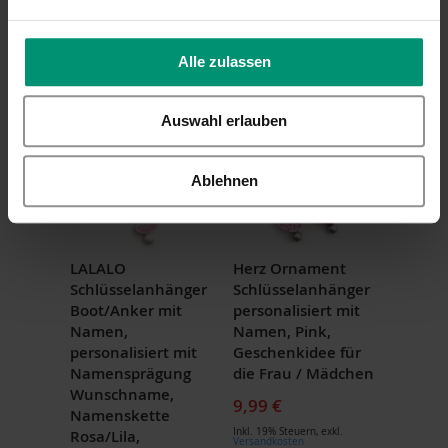
9,99 €
Führerschein
Inkl. 19% Steuern
,
exkl.
Versandkosten
9,99 €
Alle zulassen
Inkl. 19% Steuern
,
exkl.
Versandkosten
Auswahl erlauben
Ablehnen
LALALO
Herz Ornament
Schlüsselanhänger
Schlüsselanhänger
Boot/Anker mit
personalisiert mit
Namen,
Namen, Pink,
personalisiert mit
Geschenkidee für
Namensprägung
die Frau / Mädchen
Wunschname,
9,99 €
Namenskette
Inkl. 19% Steuern
,
exkl.
Rosa/Lila,
Versandkosten