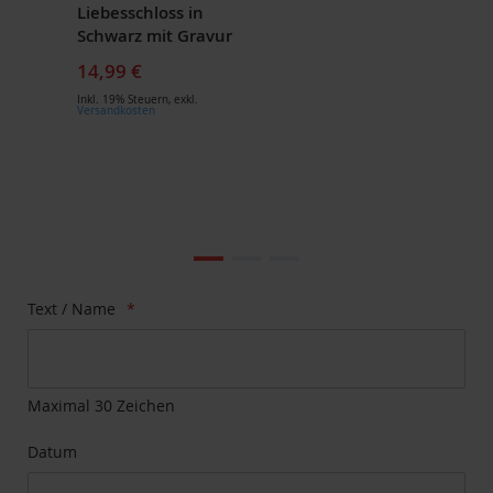
Liebesschloss in
Schwarz mit Gravur
14,99 €
Inkl. 19% Steuern
,
exkl.
Versandkosten
Zum
Ende
der
Bildgalerie
Zum
Text / Name
springen
Anfang
der
Bildgalerie
springen
Maximal 30 Zeichen
Datum