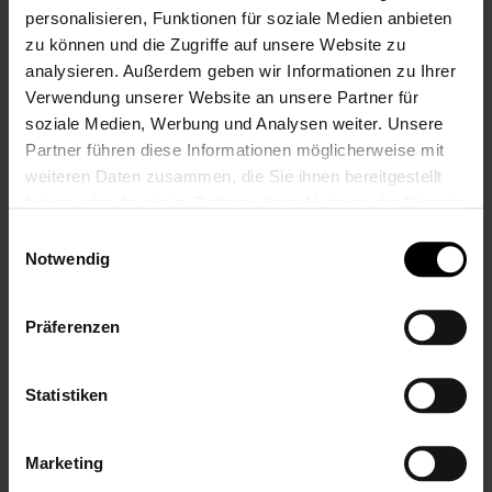
KAUFTEN AUCH
personalisieren, Funktionen für soziale Medien anbieten
zu können und die Zugriffe auf unsere Website zu
VERWANDTE PRODUKTE
analysieren. Außerdem geben wir Informationen zu Ihrer
Verwendung unserer Website an unsere Partner für
soziale Medien, Werbung und Analysen weiter. Unsere
Partner führen diese Informationen möglicherweise mit
weiteren Daten zusammen, die Sie ihnen bereitgestellt
haben oder die sie im Rahmen Ihrer Nutzung der Dienste
gesammelt haben.
Einwilligungsauswahl
Notwendig
LALALO
LALALO
Schlüsselanhänger
Schlüsselanhänger
Präferenzen
Herz Rosa/Weiß,
Herz Rosa/Grau,
Schlüsselanhänger
Schlüsselanhänger
mit Namen,
mit Namen mit
Statistiken
personalisiert mit
Prägung,
Prägung, Geschenk
Namenskette für
zum Führerschein
Frauen & Mädchen,
Marketing
Geschenk