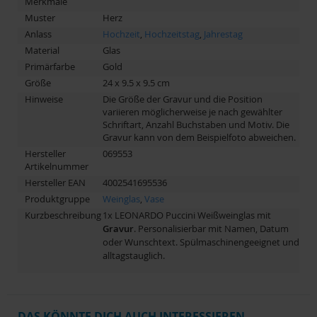
Merkmale
Muster
Herz
Anlass
Hochzeit
,
Hochzeitstag
,
Jahrestag
Material
Glas
Primärfarbe
Gold
Größe
24 x 9.5 x 9.5 cm
Hinweise
Die Größe der Gravur und die Position
variieren möglicherweise je nach gewählter
Schriftart, Anzahl Buchstaben und Motiv. Die
Gravur kann von dem Beispielfoto abweichen.
Hersteller
069553
Artikelnummer
Hersteller EAN
4002541695536
Produktgruppe
Weinglas
,
Vase
Kurzbeschreibung
1x LEONARDO Puccini Weißweinglas mit
Gravur
. Personalisierbar mit Namen, Datum
oder Wunschtext. Spülmaschinengeeignet und
alltagstauglich.
DAS KÖNNTE DICH AUCH INTERESSIEREN