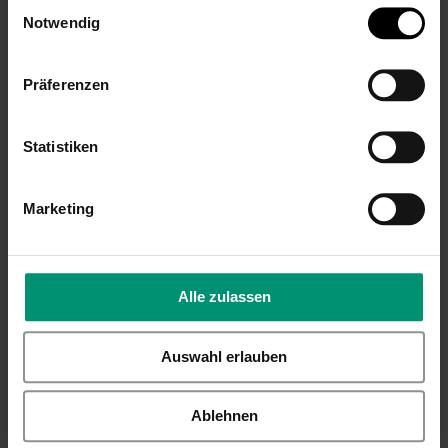
Einwilligungsauswahl
Notwendig
Präferenzen
Sterntaler
Statistiken
Babydecke
personalisiert
BAUERNHOF Hund
Marketing
aus Musselin, mit
Namen bestickt
44,99 €
Alle zulassen
Inkl. 19% Steuern
,
exkl.
Versandkosten
Auswahl erlauben
Ablehnen
REZENSIONEN