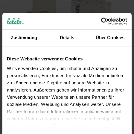
Zustimmung
Details
Über Cookies
Waschhandschuh
Babydecke
mit Namen
personalisiert
Diese Webseite verwendet Cookies
personalisiert Hund
BAUERNHOF Blume
Wir verwenden Cookies, um Inhalte und Anzeigen zu
– Sterntaler
– Sterntaler
Bauernhof Hund &
Musselin
personalisieren, Funktionen für soziale Medien anbieten
Lamm, bestickt im
Kuscheldecke mit
zu können und die Zugriffe auf unsere Website zu
2er Pack
Namen bestickt
analysieren. Außerdem geben wir Informationen zu Ihrer
Verwendung unserer Website an unsere Partner für
18,99 €
44,99 €
soziale Medien, Werbung und Analysen weiter. Unsere
Inkl. 19% Steuern
,
exkl.
Inkl. 19% Steuern
,
exkl.
Versandkosten
Versandkosten
Partner führen diese Informationen möglicherweise mit
weiteren Daten zusammen, die Sie ihnen bereitgestellt
haben oder die sie im Rahmen Ihrer Nutzung der Dienste
gesammelt haben.