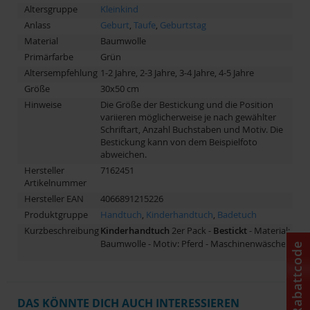
Altersgruppe
Kleinkind
Anlass
Geburt
,
Taufe
,
Geburtstag
Material
Baumwolle
Primärfarbe
Grün
Altersempfehlung
1-2 Jahre, 2-3 Jahre, 3-4 Jahre, 4-5 Jahre
Größe
30x50 cm
Hinweise
Die Größe der Bestickung und die Position
variieren möglicherweise je nach gewählter
Schriftart, Anzahl Buchstaben und Motiv. Die
Bestickung kann von dem Beispielfoto
abweichen.
Hersteller
7162451
Artikelnummer
Hersteller EAN
4066891215226
Produktgruppe
Handtuch
,
Kinderhandtuch
,
Badetuch
Kurzbeschreibung
Kinderhandtuch
2er Pack -
Bestickt
- Material:
Baumwolle - Motiv: Pferd - Maschinenwäsche
Rabattcode
DAS KÖNNTE DICH AUCH INTERESSIEREN