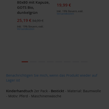
80x80 mit Kapuze,
19,99 €
GOTS Bio,
Inkl. 19% Steuern
,
exkl.
dunkelgrün
Versandkosten
Sonderpreis
25,19 €
34,99 €
Inkl. 19% Steuern
,
exkl.
Versandkosten
Zum
Ende
der
Bildgalerie
Zum
Benachrichtigen Sie mich, wenn das Produkt wieder auf
springen
Anfang
Lager ist
der
Bildgalerie
Kinderhandtuch
2er Pack -
Bestickt
- Material: Baumwolle
springen
- Motiv: Pferd - Maschinenwäsche