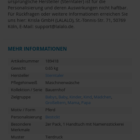
ursprüngliche Hersteller (Sterntaler) ist für die
Personalisierung und deren Auswirkungen nicht haftbar.
Für Rückfragen oder weitere Informationen erreichen Sie
uns hier: Krisla GmbH (LALALO), St.-Tönnis-Str. 71, 50769
Köln, E-Mail:
support@lalalo.de
.
MEHR INFORMATIONEN
Artikelnummer
189418
Gewicht
0.65 kg
Hersteller
Sterntaler
Pflegehinweiß
Maschinenwäsche
Kollektion / Serie
Bauernhof
Zielgruppe
Babys
,
Baby
,
Kinder
,
Kind
,
Mädchen
,
Großeltern
,
Mama
,
Papa
Motiv / Form
Pferd
Personalisierung
Bestickt
Besondere
2er Pack, 1 Handtuch mit Namensstickerei
Merkmale
Muster
Tierdruck