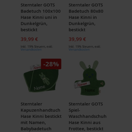
Sterntaler GOTS
Sterntaler GOTS
Badetuch 100x100
Badetuch 80x80
Hase Kinni uni in
Hase Kinni in
Dunkelgrün,
Dunkelgrün,
bestickt
bestickt
39,99 €
39,99 €
Inkl. 19% Steuern
,
exkl.
Inkl. 19% Steuern
,
exkl.
Versandkosten
Versandkosten
-28%
Sterntaler
Sterntaler GOTS
Kapuzenhandtuch
Spiel-
Hase Kinni bestickt
Waschhandschuh
mit Namen,
Hase Kinni aus
Babybadetuch
Frottee, bestickt