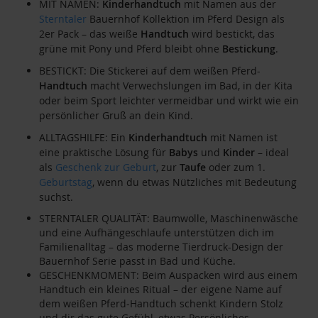
MIT NAMEN:
Kinderhandtuch
mit Namen aus der
Sterntaler
Bauernhof Kollektion im Pferd Design als
2er Pack – das weiße
Handtuch
wird bestickt, das
grüne mit Pony und Pferd bleibt ohne
Bestickung
.
BESTICKT: Die Stickerei auf dem weißen Pferd-
Handtuch
macht Verwechslungen im Bad, in der Kita
oder beim Sport leichter vermeidbar und wirkt wie ein
persönlicher Gruß an dein Kind.
ALLTAGSHILFE: Ein
Kinderhandtuch
mit Namen ist
eine praktische Lösung für
Babys
und
Kinder
– ideal
als
Geschenk zur Geburt
, zur
Taufe
oder zum 1.
Geburtstag
, wenn du etwas Nützliches mit Bedeutung
suchst.
STERNTALER QUALITÄT: Baumwolle, Maschinenwäsche
und eine Aufhängeschlaufe unterstützen dich im
Familienalltag – das moderne Tierdruck-Design der
Bauernhof Serie passt in Bad und Küche.
GESCHENKMOMENT: Beim Auspacken wird aus einem
Handtuch ein kleines Ritual – der eigene Name auf
dem weißen Pferd-Handtuch schenkt Kindern Stolz
und dir das gute Gefühl, etwas Persönliches