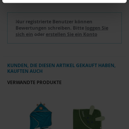
Schreibe eine Bewertung
Nur registrierte Benutzer können
Bewertungen schreiben. Bitte
loggen Sie
sich ein
oder
erstellen Sie ein Konto
KUNDEN, DIE DIESEN ARTIKEL GEKAUFT HABEN,
KAUFTEN AUCH
VERWANDTE PRODUKTE