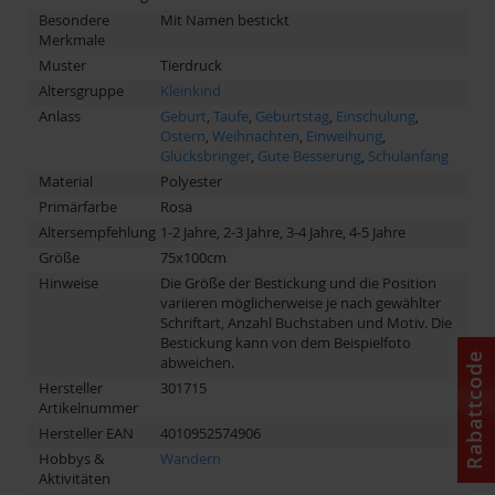
Besondere
Mit Namen bestickt
Merkmale
Muster
Tierdruck
Altersgruppe
Kleinkind
Anlass
Geburt
,
Taufe
,
Geburtstag
,
Einschulung
,
Ostern
,
Weihnachten
,
Einweihung
,
Glücksbringer
,
Gute Besserung
,
Schulanfang
Material
Polyester
Primärfarbe
Rosa
Altersempfehlung
1-2 Jahre, 2-3 Jahre, 3-4 Jahre, 4-5 Jahre
Größe
75x100cm
Hinweise
Die Größe der Bestickung und die Position
variieren möglicherweise je nach gewählter
Schriftart, Anzahl Buchstaben und Motiv. Die
Bestickung kann von dem Beispielfoto
Rabattcode
abweichen.
Hersteller
301715
Artikelnummer
Hersteller EAN
4010952574906
Hobbys &
Wandern
Aktivitäten