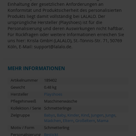
Einhaltung der gesetzlichen Anforderungen an
Konformität und Produktsicherheit des personalisierten
Produkts liegt damit vollständig bei LALALO. Der
ursprüngliche Hersteller (Playshoes) ist für die
Personalisierung und deren Auswirkungen nicht haftbar.
Für Rückfragen oder weitere Informationen erreichen Sie
uns hier: Krisla GmbH (LALALO), St.-Tönnis-Str. 71, 50769
Köln, E-Mail:
support@lalalo.de
.
MEHR INFORMATIONEN
Artikelnummer
189402
Gewicht
0.48 kg
Hersteller
Playshoes
Pflegehinweiß
Maschinenwäsche
Kollektion / Serie
Schmetterlinge
Zielgruppe
Babys
,
Baby
,
Kinder
,
Kind
,
Jungen
,
Junge
,
Mädchen
,
Eltern
,
Großeltern
,
Mama
Motiv / Form
Schmetterling
Personalisierung
Bestickt