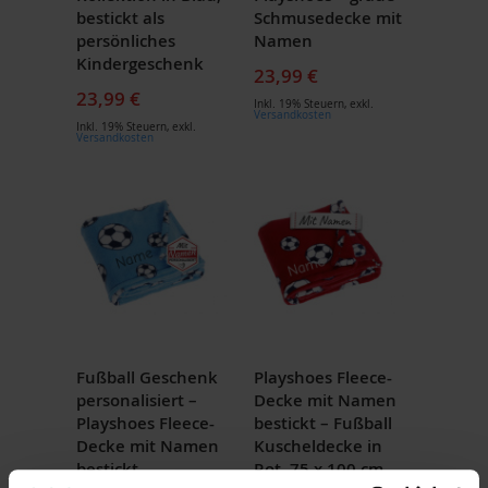
bestickt als
Schmusedecke mit
persönliches
Namen
Kindergeschenk
23,99 €
23,99 €
Inkl. 19% Steuern
,
exkl.
Versandkosten
Inkl. 19% Steuern
,
exkl.
Versandkosten
Fußball Geschenk
Playshoes Fleece-
personalisiert –
Decke mit Namen
Playshoes Fleece-
bestickt – Fußball
Decke mit Namen
Kuscheldecke in
bestickt
Rot, 75 x 100 cm