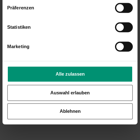
Präferenzen
Statistiken
Marketing
Hawaii Geschenk
Blume –
Schmusedecke aus
Alle zulassen
Fleece, mit Namen
bestickt von
Auswahl erlauben
Playshoes
23,99 €
Ablehnen
Inkl. 19% Steuern
,
exkl.
Versandkosten