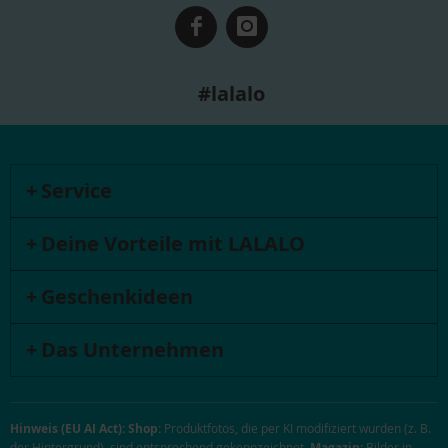
#lalalo
Service
Deine Vorteile mit LALALO
Geschenkideen
Das Unternehmen
Hinweis (EU AI Act):
Shop:
Produktfotos, die per KI modifiziert wurden (z. B.
der Hintergrund), sind entsprechend gekennzeichnet.
Magazin:
Bilder in