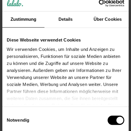
23,99 €
23,99 €
Inkl. 19% Steuern
,
exkl.
Inkl. 19% Steuern
,
exkl.
Versandkosten
Versandkosten
Zustimmung
Details
Über Cookies
Diese Webseite verwendet Cookies
Wir verwenden Cookies, um Inhalte und Anzeigen zu
personalisieren, Funktionen für soziale Medien anbieten
zu können und die Zugriffe auf unsere Website zu
analysieren. Außerdem geben wir Informationen zu Ihrer
Verwendung unserer Website an unsere Partner für
Fußball Decke –
Einhorn Geschenk,
soziale Medien, Werbung und Analysen weiter. Unsere
Playshoes Fleece-
Schmusedecke aus
Decke mit Namen
Fleece mit Namen
Partner führen diese Informationen möglicherweise mit
bestickt, 75 x 100
bestickt von
weiteren Daten zusammen, die Sie ihnen bereitgestellt
cm, Orange
Playshoes
haben oder die sie im Rahmen Ihrer Nutzung der Dienste
gesammelt haben.
23,99 €
23,99 €
Einwilligungsauswahl
Notwendig
Inkl. 19% Steuern
,
exkl.
Inkl. 19% Steuern
,
exkl.
Versandkosten
Versandkosten