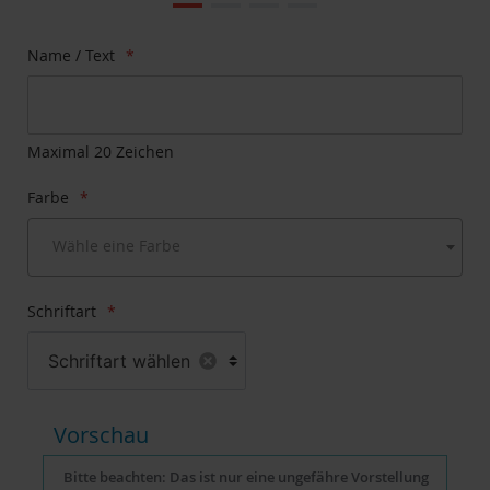
Ende
der
Bildgalerie
Zum
Name / Text
springen
Anfang
der
Bildgalerie
springen
Maximal 20 Zeichen
Farbe
Wähle eine Farbe
Schriftart
Schriftart wählen
Vorschau
Bitte beachten: Das ist nur eine ungefähre Vorstellung