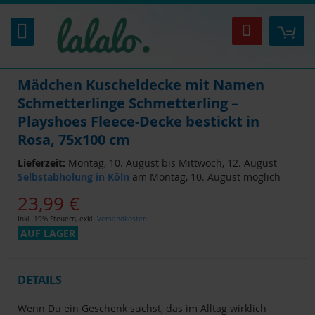
Zum
Inhalt
Mei
Suche
springen
Mädchen Kuscheldecke mit Namen
Schmetterlinge Schmetterling –
Playshoes Fleece-Decke bestickt in
Rosa, 75x100 cm
Lieferzeit:
Montag, 10. August bis Mittwoch, 12. August
Selbstabholung in Köln
am Montag, 10. August möglich
23,99 €
Inkl. 19% Steuern
,
exkl.
Versandkosten
AUF LAGER
DETAILS
Wenn Du ein Geschenk suchst, das im Alltag wirklich