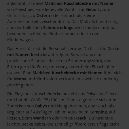
ankommt, ist diese
Mädchen
Kuscheldecke mit Namen
von Playshoes eine liebevolle Wahl – zur
Geburt
, zum
Geburtstag
, zu
Ostern
oder einfach als kleine
Aufmerksamkeit zwischendurch. Das Motiv Schmetterling
aus der Kollektion
Schmetterlinge
wirkt modern und passt
besonders schön ins Kinderzimmer oder in den
Kinderwagen.
Das Herzstück ist die Personalisierung: Du lässt die
Decke
mit Namen bestickt
anfertigen. So wird aus einer
praktischen Schmusedecke ein Erinnerungsstück, das
Eltern
gern für Fotos, unterwegs oder beim Einschlafen
nutzen. Eine
Mädchen
Kuscheldecke mit Namen
fühlt sich
für
Mama
und Kind sofort vertraut an – weil sie eindeutig
„euch“ gehört.
Die Playshoes Kuscheldecke besteht aus Polyester-Fleece
und hat die Größe 75x100 cm. Damit eignet sie sich zum
Zudecken von
Babys
und Neugeborenen, aber auch als
Begleiter auf Ausflügen. Ob im Auto, beim
Camping
, auf
Reisen, beim
Wandern
oder im
Rucksack
: Du hast eine
leichte
Decke
dabei, die schnell griffbereit ist. Pflegeleicht