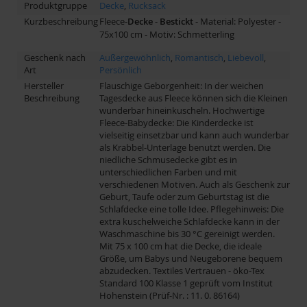
Produktgruppe
Decke
,
Rucksack
Kurzbeschreibung
Fleece-
Decke
-
Bestickt
- Material: Polyester -
75x100 cm - Motiv: Schmetterling
Geschenk nach
Außergewöhnlich
,
Romantisch
,
Liebevoll
,
Art
Persönlich
Hersteller
Flauschige Geborgenheit: In der weichen
Beschreibung
Tagesdecke aus Fleece können sich die Kleinen
wunderbar hineinkuscheln. Hochwertige
Fleece-Babydecke: Die Kinderdecke ist
vielseitig einsetzbar und kann auch wunderbar
als Krabbel-Unterlage benutzt werden. Die
niedliche Schmusedecke gibt es in
unterschiedlichen Farben und mit
verschiedenen Motiven. Auch als Geschenk zur
Geburt, Taufe oder zum Geburtstag ist die
Schlafdecke eine tolle Idee. Pflegehinweis: Die
extra kuschelweiche Schlafdecke kann in der
Waschmaschine bis 30 °C gereinigt werden.
Mit 75 x 100 cm hat die Decke, die ideale
Größe, um Babys und Neugeborene bequem
abzudecken. Textiles Vertrauen - öko-Tex
Standard 100 Klasse 1 geprüft vom Institut
Hohenstein (Prüf-Nr. : 11. 0. 86164)