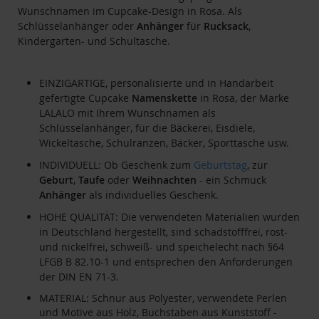
Wunschnamen im Cupcake-Design in Rosa. Als
Schlüsselanhänger oder
Anhänger
für
Rucksack
,
Kindergarten- und Schultasche.
EINZIGARTIGE, personalisierte und in Handarbeit
gefertigte Cupcake
Namenskette
in Rosa, der Marke
LALALO mit Ihrem Wunschnamen als
Schlüsselanhänger, für die Bäckerei, Eisdiele,
Wickeltasche, Schulranzen, Bäcker, Sporttasche usw.
INDIVIDUELL: Ob Geschenk zum
Geburtstag
, zur
Geburt
,
Taufe
oder
Weihnachten
- ein Schmuck
Anhänger
als individuelles Geschenk.
HOHE QUALITÄT: Die verwendeten Materialien wurden
in Deutschland hergestellt, sind schadstofffrei, rost-
und nickelfrei, schweiß- und speichelecht nach §64
LFGB B 82.10-1 und entsprechen den Anforderungen
der DIN EN 71-3.
MATERIAL: Schnur aus Polyester, verwendete Perlen
und Motive aus Holz, Buchstaben aus Kunststoff -