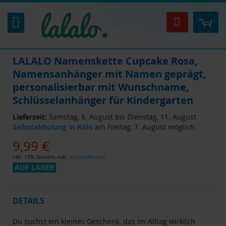
Zum
Inhalt
Mei
Suche
springen
LALALO Namenskette Cupcake Rosa,
Namensanhänger mit Namen geprägt,
personalisierbar mit Wunschname,
Schlüsselanhänger für Kindergarten
Lieferzeit:
Samstag, 8. August bis Dienstag, 11. August
Selbstabholung in Köln
am Freitag, 7. August möglich
9,99 €
Inkl. 19% Steuern
,
exkl.
Versandkosten
AUF LAGER
DETAILS
Du suchst ein kleines Geschenk, das im Alltag wirklich