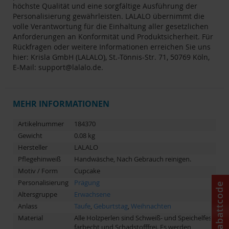
höchste Qualität und eine sorgfältige Ausführung der
Personalisierung gewährleisten. LALALO übernimmt die
volle Verantwortung für die Einhaltung aller gesetzlichen
Anforderungen an Konformität und Produktsicherheit. Für
Rückfragen oder weitere Informationen erreichen Sie uns
hier: Krisla GmbH (LALALO), St.-Tönnis-Str. 71, 50769 Köln,
E-Mail:
support@lalalo.de
.
MEHR INFORMATIONEN
Artikelnummer
184370
Gewicht
0.08 kg
Hersteller
LALALO
Pflegehinweiß
Handwäsche, Nach Gebrauch reinigen.
Motiv / Form
Cupcake
Personalisierung
Prägung
Rabattcode
Altersgruppe
Erwachsene
Anlass
Taufe
,
Geburtstag
,
Weihnachten
Material
Alle Holzperlen sind Schweiß- und Speichelfest,
farbecht und Schadstofffrei. Es werden