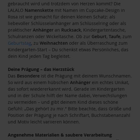
gebraucht wird und trotzdem von Herzen kommt? Die
LALALO
Namenskette
mit Namen im Cupcake-Design in
Rosa ist wie gemacht für deinen kleinen Schatz: als
liebevoller Schlüsselanhänger am Schlüsselring oder als
praktischer
Anhänger
an
Rucksack
, Kindergartentasche,
Schulranzen oder Wickeltasche. Ob zur
Geburt
,
Taufe
, zum
Geburtstag
, zu
Weihnachten
oder als Überraschung zum
Kindergarten-Start – Du schenkst etwas Persönliches, das
dein Kind jeden Tag begleitet.
Deine Prägung – das Herzstück
Das
Besondere
ist die Prägung mit deinem Wunschnamen.
So wird aus einem hübschen
Anhänger
ein echtes Unikat,
das sofort wiedererkannt wird. Gerade im Kindergarten
und in der Schule hilft der Name dabei, Verwechslungen
zu vermeiden – und gibt deinem Kind dieses schöne
Gefühl: „Das gehört zu mir.“ Bitte beachte, dass Größe und
Position der Prägung je nach Schriftart, Buchstabenanzahl
und Motiv leicht variieren können.
Angenehme Materialien & saubere Verarbeitung