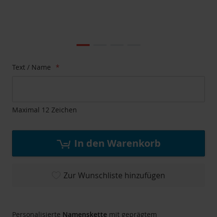
Zum
Ende
der
Bildgalerie
Zum
Text / Name
springen
Anfang
der
Bildgalerie
springen
Maximal 12 Zeichen
In den Warenkorb
Zur Wunschliste hinzufügen
Personalisierte
Namenskette
mit geprägtem