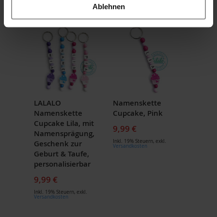
Ablehnen
Inkl. 19% Steuern
,
exkl.
Versandkosten
LALALO
Namenskette
Namenskette
Cupcake, Pink
Cupcake Lila, mit
9,99 €
Namensprägung,
Inkl. 19% Steuern
,
exkl.
Geschenk zur
Versandkosten
Geburt & Taufe,
personalisierbar
9,99 €
Inkl. 19% Steuern
,
exkl.
Versandkosten