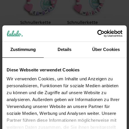
Schnullerkette
Schnullerkette
Cupcake Herz,
Cupcake Herz, Rosa
Rosa/Flieder Lila
17,99 €
17,99 €
Inkl. 19% Steuern
,
exkl.
Versandkosten
Zustimmung
Details
Über Cookies
Inkl. 19% Steuern
,
exkl.
Versandkosten
Diese Webseite verwendet Cookies
Wir verwenden Cookies, um Inhalte und Anzeigen zu
personalisieren, Funktionen für soziale Medien anbieten
zu können und die Zugriffe auf unsere Website zu
analysieren. Außerdem geben wir Informationen zu Ihrer
Verwendung unserer Website an unsere Partner für
Schnullerkette mit
Schnullerkette
Namen: Handmade
Cupcake/Stern Pink
soziale Medien, Werbung und Analysen weiter. Unsere
Cupcake Lila
Weiß
Partner führen diese Informationen möglicherweise mit
Schnullerhalter,
weiteren Daten zusammen, die Sie ihnen bereitgestellt
17,99 €