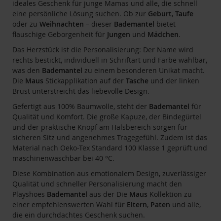
ideales Geschenk für junge Mamas und alle, die schnell
eine persönliche Lösung suchen. Ob zur
Geburt
,
Taufe
oder zu
Weihnachten
– dieser
Bademantel
bietet
flauschige Geborgenheit für
Jungen
und
Mädchen
.
Das Herzstück ist die Personalisierung: Der Name wird
rechts bestickt, individuell in Schriftart und Farbe wählbar,
was den
Bademantel
zu einem besonderen Unikat macht.
Die
Maus
Stickapplikation auf der
Tasche
und der linken
Brust unterstreicht das liebevolle Design.
Gefertigt aus 100% Baumwolle, steht der
Bademantel
für
Qualität und Komfort. Die große Kapuze, der Bindegürtel
und der praktische Knopf am Halsbereich sorgen für
sicheren Sitz und angenehmes Tragegefühl. Zudem ist das
Material nach Oeko-Tex Standard 100 Klasse 1 geprüft und
maschinenwaschbar bei 40 °C.
Diese Kombination aus emotionalem Design, zuverlässiger
Qualität und schneller Personalisierung macht den
Playshoes
Bademantel
aus der Die
Maus
Kollektion zu
einer empfehlenswerten Wahl für
Eltern
,
Paten
und alle,
die ein durchdachtes Geschenk suchen.