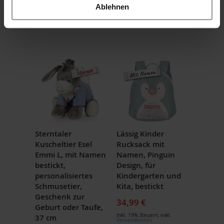
KAUFTEN AUCH
Ablehnen
VERWANDTE PRODUKTE
Sterntaler
Lässig Kinder
Kuscheltier Esel
Rucksack mit
Emmi L, mit Namen
Namen, Pinguin
bestickt,
Design, für
personalisiertes
Kindergarten und
Schmusetier,
Kita, bestickt
Geschenk zur
34,99 €
Geburt oder Taufe,
Inkl. 19% Steuern
,
exkl.
37 cm
Versandkosten