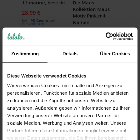
11 marine, bestickt
Die Maus
Kollektion Maus
28,99 €
Motiv Pink mit
Inkl. 19% Steuern
,
exkl.
Namen
Versandkosten
36,99 €
Inkl. 19% Steuern
,
exkl.
Versandkosten
Zustimmung
Details
Über Cookies
Diese Webseite verwendet Cookies
Wir verwenden Cookies, um Inhalte und Anzeigen zu
personalisieren, Funktionen für soziale Medien anbieten
zu können und die Zugriffe auf unsere Website zu
analysieren. Außerdem geben wir Informationen zu Ihrer
Playshoes DIE
Playshoes Mädchen
Verwendung unserer Website an unsere Partner für
MAUS Kollektion
Bademantel mit
soziale Medien, Werbung und Analysen weiter. Unsere
Bademantel mit
Namen bestickt Die
Partner führen diese Informationen möglicherweise mit
Namen bestickt,
Maus Motiv Maus
weiteren Daten zusammen, die Sie ihnen bereitgestellt
Pink
Pink