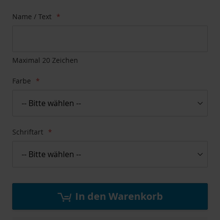
der
Bildgalerie
Zum
Name / Text
springen
Anfang
der
Bildgalerie
springen
Maximal 20 Zeichen
Farbe
Schriftart
In den Warenkorb