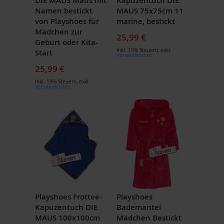
DIE MAUS Maus mit
Kapuzentuch DIE
Namen bestickt
MAUS 75x75cm 11
von Playshoes für
marine, bestickt
Mädchen zur
25,99 €
Geburt oder Kita-
Inkl. 19% Steuern
,
exkl.
Start
Versandkosten
25,99 €
Inkl. 19% Steuern
,
exkl.
Versandkosten
Playshoes Frottee-
Playshoes
Kapuzentuch DIE
Bademantel
MAUS 100x100cm
Mädchen Bestickt