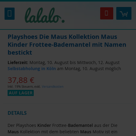
Zum
Inhalt
Mei
Suche
springen
Playshoes Die Maus Kollektion Maus
Kinder Frottee-Bademantel mit Namen
bestickt
Lieferzeit:
Montag, 10. August bis Mittwoch, 12. August
Selbstabholung in Köln
am Montag, 10. August möglich
37,88 €
Inkl. 19% Steuern
,
exkl.
Versandkosten
AUF LAGER
DETAILS
Der Playshoes
Kinder
Frottee-
Bademantel
aus der Die
Maus
Kollektion mit dem beliebten
Maus
Motiv ist ein