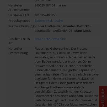
Hersteller
340020 98/104 marine
Artikelnummer
Hersteller EAN
4010952405156
Produktgruppe
Bademantel
,
Tasche
Kurzbeschreibung
Kinder
Frottee-
Bademantel
-
Bestickt
-
Baumwolle - Größe 98/104 -
Maus
Motiv
Geschenk nach
Besondere
,
Persönlich
Art
Hersteller
Flauschige Geborgenheit: Der Frottee-
Beschreibung
Hausmantel aus 100% Baumwolle ist
saugfähig, so können sich die Kleinen nach
dem Baden wunderbar trocknen. Ob im
Schwimmbad oder zu Hause, der schicke
Kinder-Bademantel mit großer Kapuze und
einer aufgenähten Tasche ist einfach ein toller
Begleiter für kleine Entdecker. Praktisches
Design: Mit dem Bindegürtel lässt sich der
kuschelige Frottee-Kimono einfach
Rabattcode
verschließen. Zusätzlich hat der Kapuzen-
Bademantel noch einen Knopf am Halsbereich.
Einfach gereinigt: Der Unisex-Morgenmantel
lässt sich bei 40 °C in der Maschine waschen.