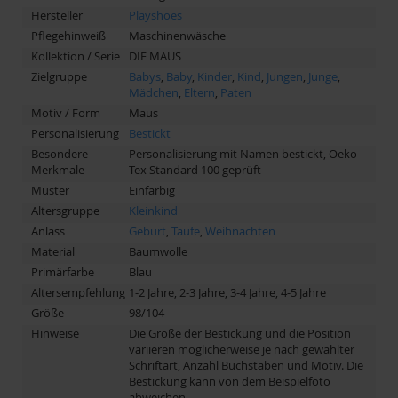
Hersteller
Playshoes
Pflegehinweiß
Maschinenwäsche
Kollektion / Serie
DIE MAUS
Zielgruppe
Babys
,
Baby
,
Kinder
,
Kind
,
Jungen
,
Junge
,
Mädchen
,
Eltern
,
Paten
Motiv / Form
Maus
Personalisierung
Bestickt
Besondere
Personalisierung mit Namen bestickt, Oeko-
Merkmale
Tex Standard 100 geprüft
Muster
Einfarbig
Altersgruppe
Kleinkind
Anlass
Geburt
,
Taufe
,
Weihnachten
Material
Baumwolle
Primärfarbe
Blau
Altersempfehlung
1-2 Jahre, 2-3 Jahre, 3-4 Jahre, 4-5 Jahre
Größe
98/104
Hinweise
Die Größe der Bestickung und die Position
variieren möglicherweise je nach gewählter
Schriftart, Anzahl Buchstaben und Motiv. Die
Bestickung kann von dem Beispielfoto
abweichen.