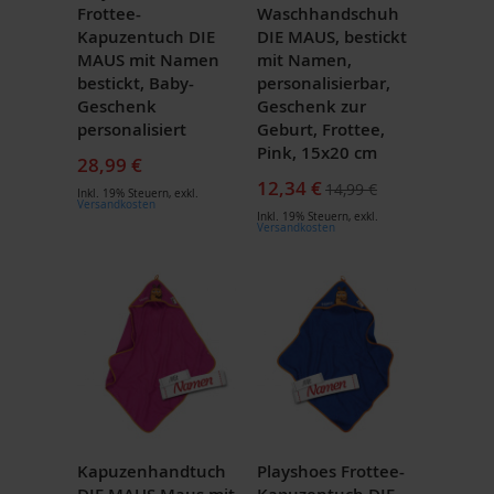
Frottee-
Waschhandschuh
Kapuzentuch DIE
DIE MAUS, bestickt
MAUS mit Namen
mit Namen,
bestickt, Baby-
personalisierbar,
Geschenk
Geschenk zur
personalisiert
Geburt, Frottee,
Pink, 15x20 cm
28,99 €
Sonderpreis
12,34 €
14,99 €
Inkl. 19% Steuern
,
exkl.
Versandkosten
Inkl. 19% Steuern
,
exkl.
Versandkosten
Kapuzenhandtuch
Playshoes Frottee-