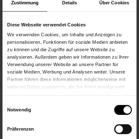
REZENSIONEN
Zustimmung
Details
Über Cookies
Schreibe eine Bewertung
Diese Webseite verwendet Cookies
Nur registrierte Benutzer können
Wir verwenden Cookies, um Inhalte und Anzeigen zu
Bewertungen schreiben. Bitte
loggen Sie
personalisieren, Funktionen für soziale Medien anbieten
sich ein
oder
erstellen Sie ein Konto
zu können und die Zugriffe auf unsere Website zu
analysieren. Außerdem geben wir Informationen zu Ihrer
Verwendung unserer Website an unsere Partner für
soziale Medien, Werbung und Analysen weiter. Unsere
Partner führen diese Informationen möglicherweise mit
Zum
weiteren Daten zusammen, die Sie ihnen bereitgestellt
Ende
haben oder die sie im Rahmen Ihrer Nutzung der Dienste
der
Bildgalerie
Zum
Name / Text
gesammelt haben.
Einwilligungsauswahl
springen
Anfang
Notwendig
der
Bildgalerie
springen
Maximal 20 Zeichen
Präferenzen