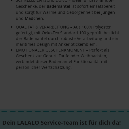
SCHNELLE ENTSCHEIDUNG – Ideal für Last-Minute-
Geschenke, der
Bademantel
ist sofort einsatzbereit
und sorgt für Wärme und Geborgenheit bei
Jungen
und
Mädchen
.
QUALITÄT & VERARBEITUNG – Aus 100% Polyester
gefertigt, mit Oeko-Tex Standard 100 geprüft, besticht
der Bademantel durch robuste Verarbeitung und ein
maritimes Design mit Anker Stickemblem.
EMOTIONALER GESCHENKMOMENT – Perfekt als
Geschenk zur Geburt, Taufe oder Weihnachten,
verbindet dieser Bademantel Funktionalität mit
persönlicher Wertschätzung.
Dein LALALO Service-Team ist für dich da!