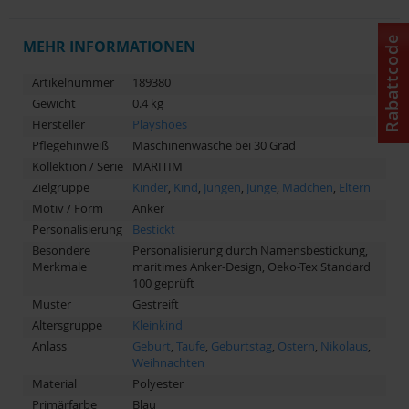
Rabattcode
MEHR INFORMATIONEN
Artikelnummer
189380
Gewicht
0.4 kg
Hersteller
Playshoes
Pflegehinweiß
Maschinenwäsche bei 30 Grad
Kollektion / Serie
MARITIM
Zielgruppe
Kinder
,
Kind
,
Jungen
,
Junge
,
Mädchen
,
Eltern
Motiv / Form
Anker
Personalisierung
Bestickt
Besondere
Personalisierung durch Namensbestickung,
Merkmale
maritimes Anker-Design, Oeko-Tex Standard
100 geprüft
Muster
Gestreift
Altersgruppe
Kleinkind
Anlass
Geburt
,
Taufe
,
Geburtstag
,
Ostern
,
Nikolaus
,
Weihnachten
Material
Polyester
Primärfarbe
Blau