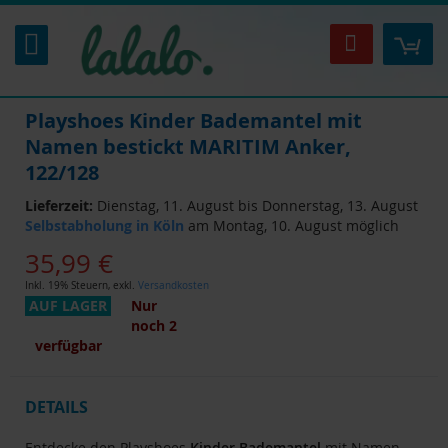
Zum
Inhalt
Mei
Suche
springen
Playshoes Kinder Bademantel mit
Namen bestickt MARITIM Anker,
122/128
Lieferzeit:
Dienstag, 11. August bis Donnerstag, 13. August
Selbstabholung in Köln
am Montag, 10. August möglich
35,99 €
Inkl. 19% Steuern
,
exkl.
Versandkosten
AUF LAGER
Nur
noch
2
verfügbar
DETAILS
Entdecke den Playshoes
Kinder
Bademantel
mit Namen