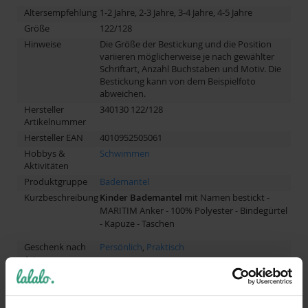
Altersempfehlung
1-2 Jahre, 2-3 Jahre, 3-4 Jahre, 4-5 Jahre
Größe
122/128
Hinweise
Die Größe der Bestickung und die Position
variieren möglicherweise je nach gewählter
Schriftart, Anzahl Buchstaben und Motiv. Die
Bestickung kann von dem Beispielfoto
abweichen.
Hersteller
340130 122/128
Artikelnummer
Hersteller EAN
4010952505061
Hobbys &
Schwimmen
Aktivitäten
Produktgruppe
Bademantel
Kurzbeschreibung
Kinder
Bademantel
mit Namen bestickt -
MARITIM Anker - 100% Polyester - Bindegürtel
- Kapuze - Taschen
Geschenk nach
Persönlich
,
Praktisch
Art