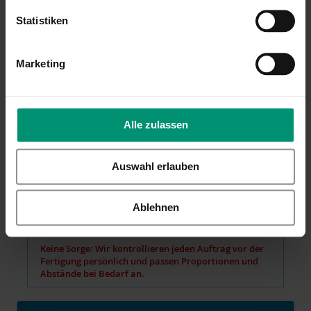
Farbe
Statistiken
Wähle eine Farbe
Marketing
Schriftart
Ubuntu
Alle zulassen
Vorschau
Auswahl erlauben
Bitte beachten: Das ist nur eine ungefähre Vorstellung
davon, wie Schriftart und Farbe auf dem Produkt
Ablehnen
aussehen werden. Es kann zu Farbunterschieden
kommen, abhängig von den Einstellungen des
Bildschirms.
Keine Sorge: Wir kontrollieren jeden Auftrag vor der
Fertigung persönlich und passen Proportionen und
Abstände bei Bedarf an.