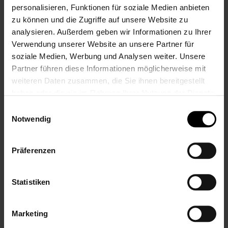
personalisieren, Funktionen für soziale Medien anbieten
zu können und die Zugriffe auf unsere Website zu
analysieren. Außerdem geben wir Informationen zu Ihrer
Verwendung unserer Website an unsere Partner für
soziale Medien, Werbung und Analysen weiter. Unsere
Partner führen diese Informationen möglicherweise mit
Handtuch mit
weiteren Daten zusammen, die Sie ihnen bereitgestellt
Namen bestickt,
haben oder die sie im Rahmen Ihrer Nutzung der Dienste
Frottee Baumwolle
gesammelt haben.
Einwilligungsauswahl
50x100 cm, Antique
Notwendig
Grau/Braun, 550
g/m²
19,99 €
Präferenzen
Inkl. 19% Steuern
,
exkl.
Versandkosten
Statistiken
Marketing
Zum