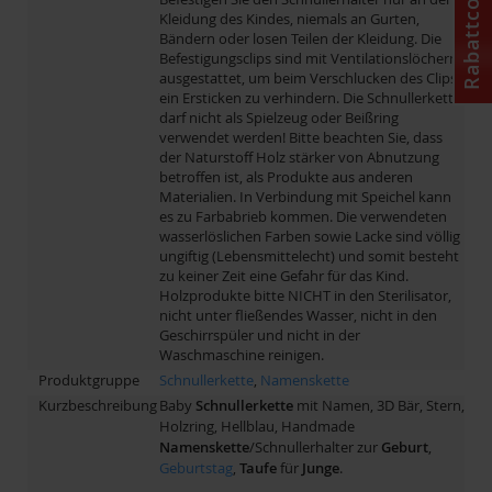
Rabattcode
Kleidung des Kindes, niemals an Gurten,
Bändern oder losen Teilen der Kleidung. Die
Befestigungsclips sind mit Ventilationslöchern
ausgestattet, um beim Verschlucken des Clips
ein Ersticken zu verhindern. Die Schnullerkette
darf nicht als Spielzeug oder Beißring
verwendet werden! Bitte beachten Sie, dass
der Naturstoff Holz stärker von Abnutzung
betroffen ist, als Produkte aus anderen
Materialien. In Verbindung mit Speichel kann
es zu Farbabrieb kommen. Die verwendeten
wasserlöslichen Farben sowie Lacke sind völlig
ungiftig (Lebensmittelecht) und somit besteht
zu keiner Zeit eine Gefahr für das Kind.
Holzprodukte bitte NICHT in den Sterilisator,
nicht unter fließendes Wasser, nicht in den
Geschirrspüler und nicht in der
Waschmaschine reinigen.
Produktgruppe
Schnullerkette
,
Namenskette
Kurzbeschreibung
Baby
Schnullerkette
mit Namen, 3D Bär, Stern,
Holzring, Hellblau, Handmade
Namenskette
/Schnullerhalter zur
Geburt
,
Geburtstag
,
Taufe
für
Junge
.