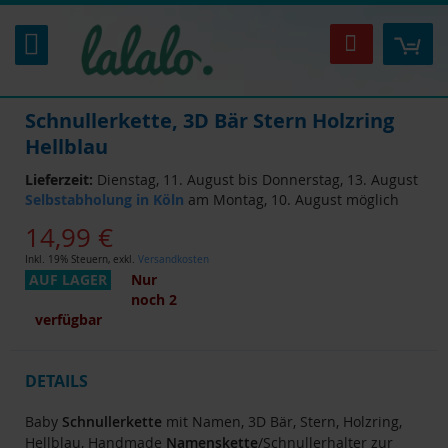
Zum
Inhalt
Mei
Suche
springen
Schnullerkette, 3D Bär Stern Holzring
Hellblau
Lieferzeit:
Dienstag, 11. August bis Donnerstag, 13. August
Selbstabholung in Köln
am Montag, 10. August möglich
14,99 €
Inkl. 19% Steuern
,
exkl.
Versandkosten
AUF LAGER
Nur
noch
2
verfügbar
DETAILS
Baby
Schnullerkette
mit Namen, 3D Bär, Stern, Holzring,
Hellblau, Handmade
Namenskette
/Schnullerhalter zur