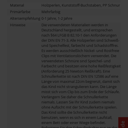
Material
Holzperlen, Kunststoff-Buchstaben, PP Schnur
Primärfarbe
Mehrfarbig
Altersempfehlung
0-1 Jahre, 1-2 Jahre
Hinweise
Die verwendeten Materialien werden in
Deutschland hergestellt, und entsprechen
nach §64 LFGB B 82.10-1 den Anforderungen
der DIN EN 71-3. Alle Holzperlen sind Schweiß-
und Speichelfest, farbecht und Schadstofffrei.
Es werden ausschließlich Nickel- und Rostfreie
Clips mit Ventilationslöchern verwendet. Die
verwendeten Schnüre sind Speichel- und
Farbecht und besitzen eine hohe Reißfestigkeit
(Anforderung 25 Newton Reißkraft). Eine
Schnullerkette ist nach DIN EN 12586 auf eine
Länge von maximal 22cm begrenzt, damit sich
das Kind nicht strangulieren kann. Die Länge
misst sich vom Clip bis zum Ende der Schlaufe.
Verlängern Sie daher die Schnullerkette
niemals. Lassen Sie Ihr Kind zudem niemals
ohne Aufsicht mit der Schnullerkette spielen.
Das Kind sollte die Schnullerkette nicht
benutzen, wenn es sich in einem Laufstall,
einem Bett oder einer Wiege befindet.
Befestigen Sie den Schnullerhalter nur an der