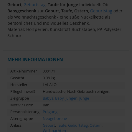
Geburt
,
Geburtstag
,
Taufe
für
Junge
Individuell: Ob
Babygeschenk
zur
Geburt
,
Taufe
,
Ostern
,
Geburtstag
oder
als Weihnachtsgeschenk - eine süße Nuckelkette als
persönliches und individuelles Geschenk.
Material: Holzperlen, Kunststoff-Buchstaben, PP-Polyester
Schnur
MEHR INFORMATIONEN
Artikelnummer
999171
Gewicht
0.08 kg
Hersteller
LALALO
Pflegehinweiß
Handwäsche, Nach Gebrauch reinigen.
Zielgruppe
Babys
,
Baby
,
Jungen
,
Junge
Motiv / Form
Bär
Personalisierung
Prägung
Altersgruppe
Neugeborene
Anlass
Geburt
,
Taufe
,
Geburtstag
,
Ostern
,
Weihnachten