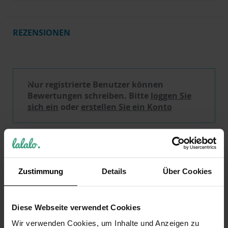
REZENSIONEN
Schreibe eine Bewertung
Nur registrierte Benutzer können
Bewertungen schreiben. Bitte
loggen Sie
sich ein
oder
erstellen Sie ein Konto
KUNDEN, DIE DIESEN ARTIKEL GEKAUFT HABEN,
KAUFTEN AUCH
Zustimmung
Details
Über Cookies
VERWANDTE PRODUKTE
Diese Webseite verwendet Cookies
Wir verwenden Cookies, um Inhalte und Anzeigen zu