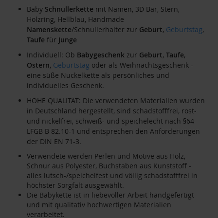
Baby
Schnullerkette
mit Namen, 3D Bär, Stern,
Holzring, Hellblau, Handmade
Namenskette
/Schnullerhalter zur
Geburt
,
Geburtstag
,
Taufe
für
Junge
Individuell: Ob
Babygeschenk
zur
Geburt
,
Taufe
,
Ostern
,
Geburtstag
oder als Weihnachtsgeschenk -
eine süße Nuckelkette als persönliches und
individuelles Geschenk.
HOHE QUALITÄT: Die verwendeten Materialien wurden
in Deutschland hergestellt, sind schadstofffrei, rost-
und nickelfrei, schweiß- und speichelecht nach §64
LFGB B 82.10-1 und entsprechen den Anforderungen
der DIN EN 71-3.
Verwendete werden Perlen und Motive aus Holz,
Schnur aus Polyester, Buchstaben aus Kunststoff -
alles lutsch-/speichelfest und völlig schadstofffrei in
höchster Sorgfalt ausgewählt.
Die Babykette ist in liebevoller Arbeit handgefertigt
und mit qualitativ hochwertigen Materialien
verarbeitet.