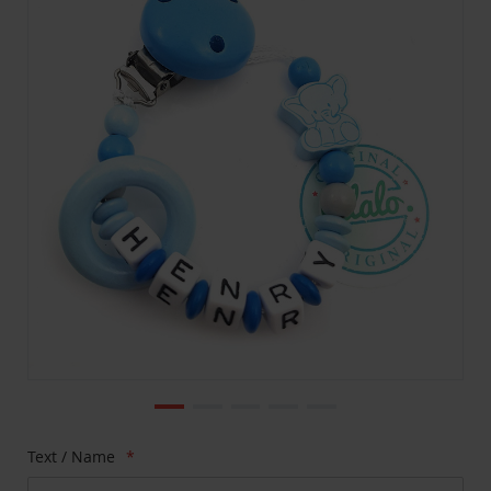
Bildgalerie
springen
Zum
Text / Name
Anfang