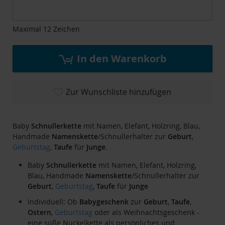
der
Bildgalerie
springen
Maximal 12 Zeichen
In den Warenkorb
Zur Wunschliste hinzufügen
Baby
Schnullerkette
mit Namen, Elefant, Holzring, Blau,
Handmade
Namenskette
/Schnullerhalter zur
Geburt
,
Geburtstag
,
Taufe
für
Junge
.
Baby
Schnullerkette
mit Namen, Elefant, Holzring,
Blau, Handmade
Namenskette
/Schnullerhalter zur
Geburt
,
Geburtstag
,
Taufe
für
Junge
Individuell: Ob
Babygeschenk
zur
Geburt
,
Taufe
,
Ostern
,
Geburtstag
oder als Weihnachtsgeschenk -
eine süße Nuckelkette als persönliches und