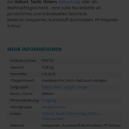
zur
Geburt
,
Taufe
,
Ostern
,
Geburtstag
oder als
Weihnachtsgeschenk - eine süße Nuckelkette als
persönliches und individuelles Geschenk.
Material: Holzperlen, Kunststoff-Buchstaben, PP-Polyester
Schnur
MEHR INFORMATIONEN
Artikelnummer
999131
Gewicht
0.08 kg
Hersteller
LALALO
Pflegehinweiß
Handwäsche, Nach Gebrauch reinigen.
Zielgruppe
Babys
,
Baby
,
Jungen
,
Junge
Motiv / Form
Elefant
Personalisierung
Prägung
Altersgruppe
Neugeborene
Anlass
Geburt
,
Taufe
,
Geburtstag
,
Ostern
,
Weihnachten
Material
Holzperlen, Kunststoff-Buchstaben, PP Schnur