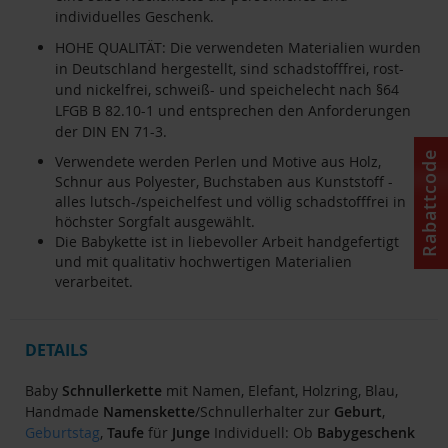
individuelles Geschenk.
HOHE QUALITÄT: Die verwendeten Materialien wurden
in Deutschland hergestellt, sind schadstofffrei, rost-
und nickelfrei, schweiß- und speichelecht nach §64
LFGB B 82.10-1 und entsprechen den Anforderungen
der DIN EN 71-3.
Rabattcode
Verwendete werden Perlen und Motive aus Holz,
Schnur aus Polyester, Buchstaben aus Kunststoff -
alles lutsch-/speichelfest und völlig schadstofffrei in
höchster Sorgfalt ausgewählt.
Die Babykette ist in liebevoller Arbeit handgefertigt
und mit qualitativ hochwertigen Materialien
verarbeitet.
DETAILS
Baby
Schnullerkette
mit Namen, Elefant, Holzring, Blau,
Handmade
Namenskette
/Schnullerhalter zur
Geburt
,
Geburtstag
,
Taufe
für
Junge
Individuell: Ob
Babygeschenk