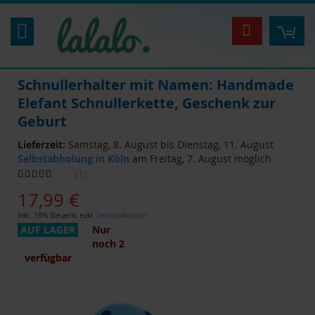
Zum
Inhalt
Mei
Suche
springen
Schnullerhalter mit Namen: Handmade
Elefant Schnullerkette, Geschenk zur
Geburt
Lieferzeit:
Samstag, 8. August bis Dienstag, 11. August
Selbstabholung in Köln
am Freitag, 7. August möglich
Bewertung:
1
80
100
% of
17,99 €
Inkl. 19% Steuern
,
exkl.
Versandkosten
AUF LAGER
Nur
noch
2
verfügbar
Zum
Ende
der