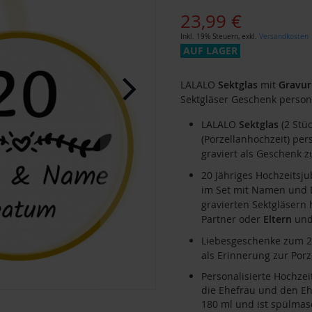
23,99 €
Inkl. 19% Steuern
,
exkl.
Versandkosten
AUF LAGER
LALALO
Sektglas
mit
Gravur
Sektgläser Geschenk persona
LALALO
Sektglas
(2 Stüc
(Porzellanhochzeit) per
graviert als Geschenk 
20 Jähriges Hochzeitsj
im Set mit Namen und 
gravierten Sektgläsern 
Partner oder
Eltern
un
Liebesgeschenke zum 20
als Erinnerung zur Porz
Personalisierte Hochze
die Ehefrau und den E
180 ml und ist spülmas