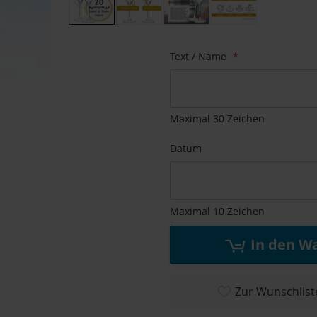
Zum
Anfang
Text / Name
der
Bildgalerie
springen
Maximal 30 Zeichen
Datum
Maximal 10 Zeichen
In den W
Zur Wunschlist