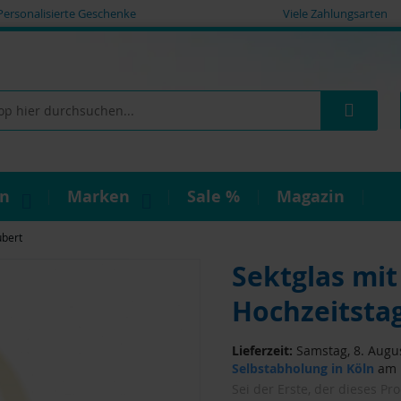
Personalisierte Geschenke
Viele Zahlungsarten
Such
on
Marken
Sale %
Magazin
ubert
Sektglas mit
Hochzeitsta
Lieferzeit:
Samstag, 8. Augus
Selbstabholung in Köln
am F
Sei der Erste, der dieses Pr