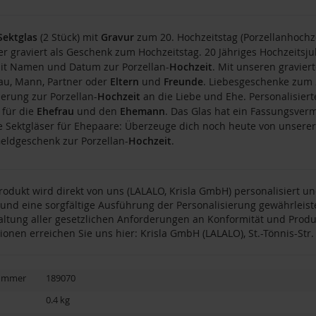
Sektglas
(2 Stück) mit
Gravur
zum 20. Hochzeitstag (Porzellanhochz
er graviert als Geschenk zum Hochzeitstag. 20 Jähriges Hochzeitsj
it Namen und Datum zur Porzellan-
Hochzeit
. Mit unseren gravier
au, Mann, Partner oder
Eltern
und
Freunde
. Liebesgeschenke zum 
nerung zur Porzellan-
Hochzeit
an die Liebe und Ehe. Personalisier
für die
Ehefrau
und den
Ehemann
. Das Glas hat ein Fassungsver
e Sektgläser für Ehepaare: Überzeuge dich noch heute von unserer 
Geldgeschenk zur Porzellan-
Hochzeit
.
rodukt wird direkt von uns (LALALO, Krisla GmbH) personalisiert u
 und eine sorgfältige Ausführung der Personalisierung gewährleis
altung aller gesetzlichen Anforderungen an Konformität und Produ
ionen erreichen Sie uns hier: Krisla GmbH (LALALO), St.-Tönnis-Str.
nummer
189070
0.4 kg