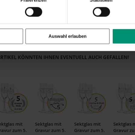
gruppe
Sektglas
chreibung
LALALO
Sektglas
mit
Gravur
20. Hochzeitstag (2 St.), Porzellan-
H
k nach
Originell
,
Romantisch
,
Liebevoll
,
Exklusiv
,
Besondere
,
Ausgefallen
Auswahl erlauben
ARTIKEL KÖNNTEN IHNEN EVENTUELL AUCH GEFALLEN!
ektglas mit
Sektglas mit
Sektglas mit
Sektglas 
ravur zum 5.
Gravur zum 5.
Gravur zum 5.
Gravur zu