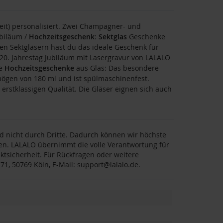
eit) personalisiert. Zwei Champagner- und
ubiläum /
Hochzeitsgeschenk
:
Sektglas
Geschenke
ten Sektgläsern hast du das ideale Geschenk für
20. Jahrestag Jubiläum mit Lasergravur von LALALO
te
Hochzeitsgeschenke
aus Glas: Das besondere
mögen von 180 ml und ist spülmaschinenfest.
erstklassigen Qualität. Die Gläser eignen sich auch
nd nicht durch Dritte. Dadurch können wir höchste
ten. LALALO übernimmt die volle Verantwortung für
ktsicherheit. Für Rückfragen oder weitere
 71, 50769 Köln, E-Mail: support@lalalo.de.