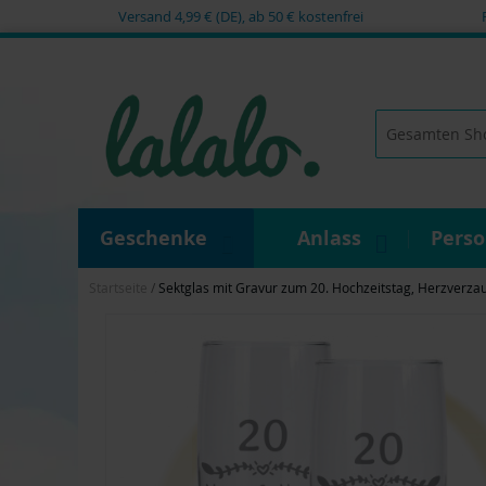
Versand 4,99 € (DE), ab 50 € kostenfrei
Zum
Inhalt
springen
Suche
Geschenke
Anlass
Pers
Startseite
Sektglas mit Gravur zum 20. Hochzeitstag, Herzverza
Zum
Ende
der
Bildgalerie
springen