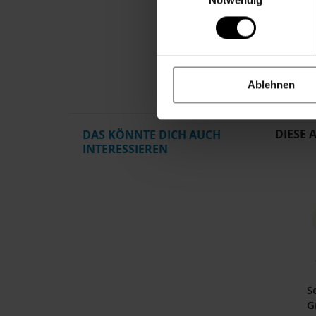
Produkt
Kurzbes
Geschen
Ablehnen
Art
DIESE 
DAS KÖNNTE DICH AUCH
INTERESSIEREN
S
G