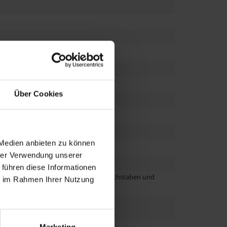
Über Cookies
 Medien anbieten zu können
hrer Verwendung unserer
 führen diese Informationen
je nach gewählter Schriftart, Anzahl Buchstaben und
ie im Rahmen Ihrer Nutzung
Marketing