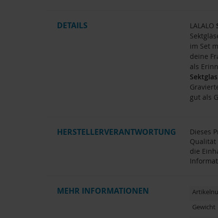
DETAILS
LALALO
Sektgläs
im Set m
deine Fr
als Erin
Sektglas
Graviert
gut als 
HERSTELLERVERANTWORTUNG
Dieses P
Qualität
die Einh
Informat
MEHR INFORMATIONEN
Artikel
Gewicht