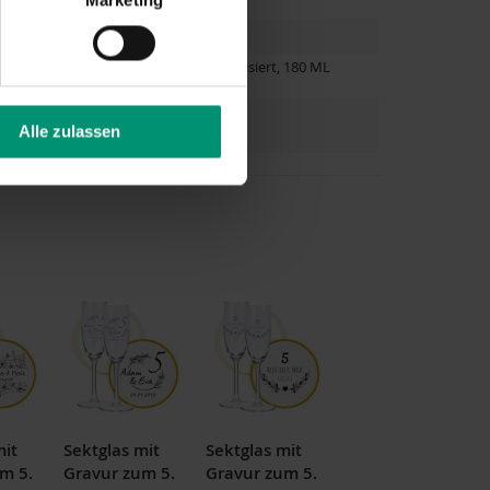
ochzeit
Sektgläser Geschenk personalisiert, 180 ML
,
Persönlich
,
Praktisch
Alle zulassen
mit
Sektglas mit
Sektglas mit
m 5.
Gravur zum 5.
Gravur zum 5.