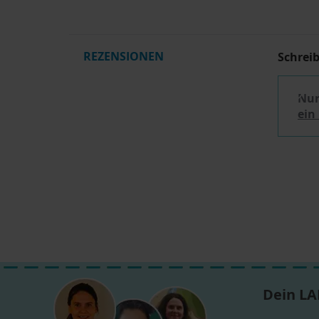
REZENSIONEN
Schrei
Nur
ein
Dein LA