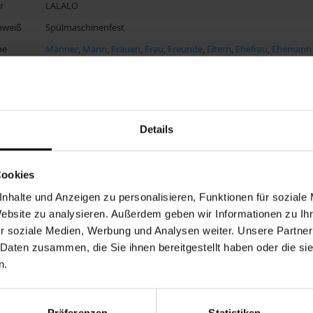
r
LALALO
nweiß
Spülmaschinenfest
pe
Männer
,
Mann
,
Frauen
,
Frau
,
Freunde
,
Eltern
,
Ehefrau
,
Ehemann
Form
Text
isierung
Gravur
Herz
Details
uppe
Erwachsene
Hochzeit
,
Hochzeitstag
,
Jahrestag
Cookies
Glas
nhalte und Anzeigen zu personalisieren, Funktionen für soziale
pfehlung
18-20 Jahre, 20-24 Jahre
Website zu analysieren. Außerdem geben wir Informationen zu I
21 x 5.4 x 5.4 cm. 180 ML
r soziale Medien, Werbung und Analysen weiter. Unsere Partner
e
Die Größe der Gravur und die Position variieren möglicherweise 
 Daten zusammen, die Sie ihnen bereitgestellt haben oder die s
Motiv. Die Gravur kann von dem Beispielfoto abweichen.
n.
r
CC7000300
nummer
er EAN
8719202430042
Präferenzen
Statistiken