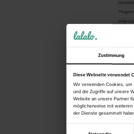
Herstelle
Pflegehi
Zielgrup
Motiv / 
Personal
Muster
Zustimmung
Altersgr
Anlass
Diese Webseite verwendet 
Material
Wir verwenden Cookies, um I
Altersem
und die Zugriffe auf unsere 
Größe
Website an unsere Partner fü
Hinweis
möglicherweise mit weiteren
der Dienste gesammelt habe
Herstelle
Artikel
Einwilligungsauswahl
Herstell
Notwendig