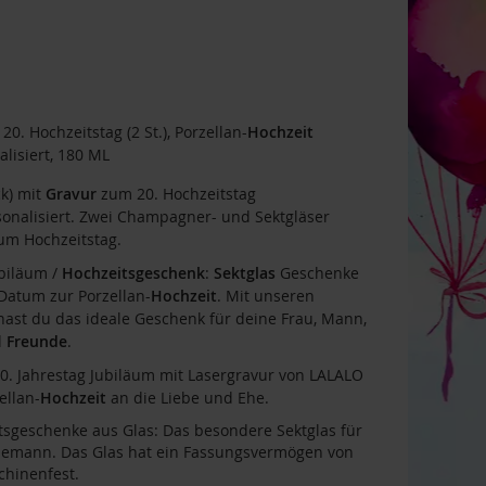
20. Hochzeitstag (2 St.), Porzellan-
Hochzeit
lisiert, 180 ML
k) mit
Gravur
zum 20. Hochzeitstag
sonalisiert. Zwei Champagner- und Sektgläser
zum Hochzeitstag.
ubiläum /
Hochzeitsgeschenk
:
Sektglas
Geschenke
Datum zur Porzellan-
Hochzeit
. Mit unseren
hast du das ideale Geschenk für deine Frau, Mann,
d
Freunde
.
. Jahrestag Jubiläum mit Lasergravur von LALALO
ellan-
Hochzeit
an die Liebe und Ehe.
itsgeschenke aus Glas: Das besondere Sektglas für
hemann. Das Glas hat ein Fassungsvermögen von
chinenfest.