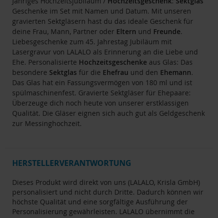
Jähriges Hochzeitsjubiläum /
Hochzeitsgeschenk
:
Sektglas
Geschenke im Set mit Namen und Datum. Mit unseren
gravierten Sektgläsern hast du das ideale Geschenk für
deine Frau, Mann, Partner oder
Eltern
und
Freunde
.
Liebesgeschenke zum 45. Jahrestag Jubiläum mit
Lasergravur von LALALO als Erinnerung an die Liebe und
Ehe. Personalisierte
Hochzeitsgeschenke
aus Glas: Das
besondere
Sektglas
für die
Ehefrau
und den
Ehemann
.
Das Glas hat ein Fassungsvermögen von 180 ml und ist
spülmaschinenfest. Gravierte Sektgläser für Ehepaare:
Überzeuge dich noch heute von unserer erstklassigen
Qualität. Die Gläser eignen sich auch gut als Geldgeschenk
zur Messinghochzeit.
HERSTELLERVERANTWORTUNG
Dieses Produkt wird direkt von uns (LALALO, Krisla GmbH)
personalisiert und nicht durch Dritte. Dadurch können wir
höchste Qualität und eine sorgfältige Ausführung der
Personalisierung gewährleisten. LALALO übernimmt die