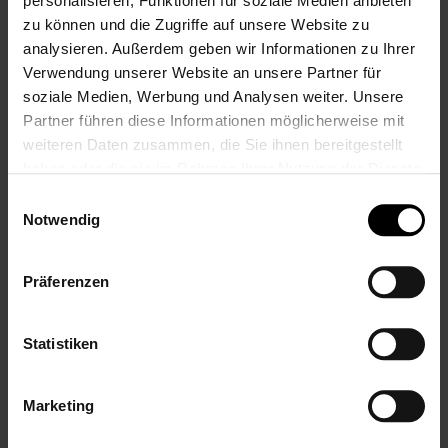
zum 5.
zum 5.
personalisieren, Funktionen für soziale Medien anbieten
Hochzeitstag,
Hochzeitstag,
zu können und die Zugriffe auf unsere Website zu
Herzverzaubert
Ringliebe
analysieren. Außerdem geben wir Informationen zu Ihrer
23,99 €
23,99 €
Verwendung unserer Website an unsere Partner für
soziale Medien, Werbung und Analysen weiter. Unsere
Inkl. 19% Steuern
,
exkl.
Inkl. 19% Steuern
,
exkl.
Versandkosten
Versandkosten
Partner führen diese Informationen möglicherweise mit
weiteren Daten zusammen, die Sie ihnen bereitgestellt
haben oder die sie im Rahmen Ihrer Nutzung der Dienste
gesammelt haben.
Einwilligungsauswahl
Notwendig
Präferenzen
Sektglas mit Gravur
Sektglas mit Gravur
Statistiken
zum 10.
zum 10.
Hochzeitstag,
Hochzeitstag,
Liebeslicht
Herzfunken
Marketing
23,99 €
23,99 €