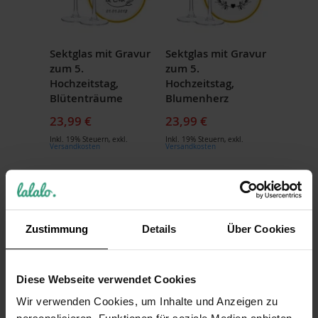
Sektglas mit Gravur
Sektglas mit Gravur
zum 5.
zum 5.
Hochzeitstag,
Hochzeitstag,
Blütenträume
Blumenherz
23,99 €
23,99 €
Inkl. 19% Steuern
,
exkl.
Inkl. 19% Steuern
,
exkl.
Versandkosten
Versandkosten
Zustimmung
Details
Über Cookies
Diese Webseite verwendet Cookies
Wir verwenden Cookies, um Inhalte und Anzeigen zu
Sektglas mit Gravur
Sektglas mit Gravur