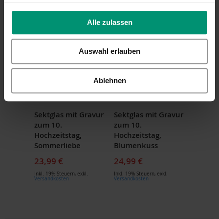
Inkl. 19% Steuern
,
exkl.
Inkl. 19% Steuern
,
exkl.
Versandkosten
Versandkosten
Alle zulassen
Auswahl erlauben
Ablehnen
Sektglas mit Gravur
Sektglas mit Gravur
zum 10.
zum 10.
Hochzeitstag,
Hochzeitstag,
Sommerliebe
Blumenkuss
23,99 €
24,99 €
Inkl. 19% Steuern
,
exkl.
Inkl. 19% Steuern
,
exkl.
Versandkosten
Versandkosten