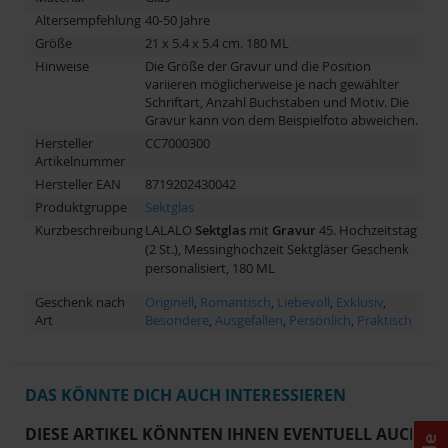
Altersempfehlung
40-50 Jahre
Größe
21 x 5.4 x 5.4 cm. 180 ML
Hinweise
Die Größe der Gravur und die Position
variieren möglicherweise je nach gewählter
Schriftart, Anzahl Buchstaben und Motiv. Die
Gravur kann von dem Beispielfoto abweichen.
Hersteller
CC7000300
Artikelnummer
Hersteller EAN
8719202430042
Produktgruppe
Sektglas
Kurzbeschreibung
LALALO
Sektglas
mit
Gravur
45. Hochzeitstag
(2 St.), Messinghochzeit Sektgläser Geschenk
personalisiert, 180 ML
Geschenk nach
Originell
,
Romantisch
,
Liebevoll
,
Exklusiv
,
Art
Besondere
,
Ausgefallen
,
Persönlich
,
Praktisch
DAS KÖNNTE DICH AUCH INTERESSIEREN
DIESE ARTIKEL KÖNNTEN IHNEN EVENTUELL AUCH