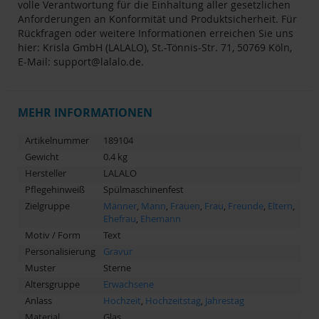
volle Verantwortung für die Einhaltung aller gesetzlichen
Anforderungen an Konformität und Produktsicherheit. Für
Rückfragen oder weitere Informationen erreichen Sie uns
hier: Krisla GmbH (LALALO), St.-Tönnis-Str. 71, 50769 Köln,
E-Mail:
support@lalalo.de
.
MEHR INFORMATIONEN
Artikelnummer
189104
Gewicht
0.4 kg
Hersteller
LALALO
Pflegehinweiß
Spülmaschinenfest
Zielgruppe
Männer
,
Mann
,
Frauen
,
Frau
,
Freunde
,
Eltern
,
Ehefrau
,
Ehemann
Motiv / Form
Text
Personalisierung
Gravur
Muster
Sterne
Altersgruppe
Erwachsene
Anlass
Hochzeit
,
Hochzeitstag
,
Jahrestag
Material
Glas