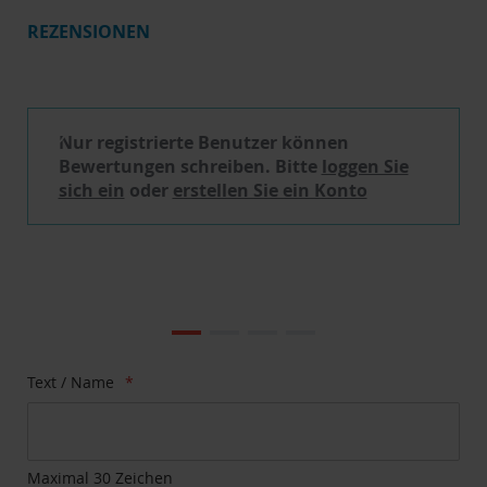
REZENSIONEN
Schreibe eine Bewertung
Nur registrierte Benutzer können
Bewertungen schreiben. Bitte
loggen Sie
sich ein
oder
erstellen Sie ein Konto
Zum
Ende
der
Bildgalerie
Zum
Text / Name
springen
Anfang
der
Bildgalerie
springen
Maximal 30 Zeichen