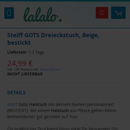
Zum
Inhalt
Mei
Suche
springen
Steiff GOTS Dreieckstuch, Beige,
bestickt
Lieferzeit:
1-3 Tage
24,99 €
Inkl. 19% Steuern
,
exkl.
Versandkosten
NICHT LIEFERBAR
DETAILS
Steiff
Baby
Halstuch
mit deinem Namen personalisiert
(BESTICKT). Mit einem
Halstuch
aus Fleece gehen kleine
Weltentdecker gut gerüstet auf Tour.
Ein praktischer Druckverschluss sorgt für bequemen Sitz.