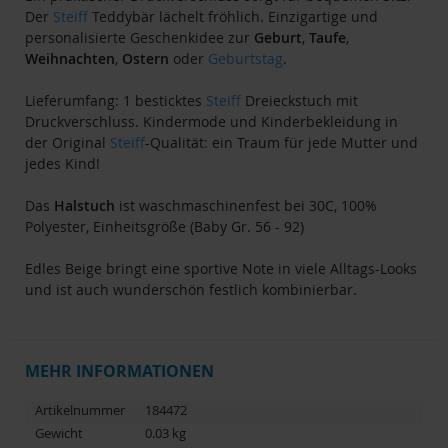
Der
Steiff
Teddybär lächelt fröhlich. Einzigartige und
personalisierte Geschenkidee zur
Geburt
,
Taufe
,
Weihnachten
,
Ostern
oder
Geburtstag
.
Lieferumfang: 1 besticktes
Steiff
Dreieckstuch mit
Druckverschluss. Kindermode und Kinderbekleidung in
der Original
Steiff
-Qualität: ein Traum für jede Mutter und
jedes Kind!
Das
Halstuch
ist waschmaschinenfest bei 30C, 100%
Polyester, Einheitsgröße (Baby Gr. 56 - 92)
Edles Beige bringt eine sportive Note in viele Alltags-Looks
und ist auch wunderschön festlich kombinierbar.
MEHR INFORMATIONEN
Artikelnummer
184472
Gewicht
0.03 kg