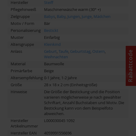
Hersteller
Steiff
Pflegehinweiß
Maschinenwäsche warm (30° +)
Zielgruppe
Babys
,
Baby
,
Jungen
,
Junge
,
Mädchen
Motiv / Form
Bär
Personalisierung
Bestickt
Muster
Einfarbig
Altersgruppe
Kleinkind
Anlass
Geburt
,
Taufe
,
Geburtstag
,
Ostern
,
Rabattcode
Weihnachten
Material
Baumwolle
Primärfarbe
Beige
Altersempfehlung
0-1 Jahre, 1-2 Jahre
Größe
28 x 18 x 2 cm (Einheitsgröße)
Hinweise
Die Größe der Bestickung und die Position
variieren möglicherweise je nach gewählter
Schriftart, Anzahl Buchstaben und Motiv. Die
Bestickung kann von dem Beispielfoto
abweichen.
Hersteller
L000030045 1092
Artikelnummer
Hersteller EAN
4059991556696