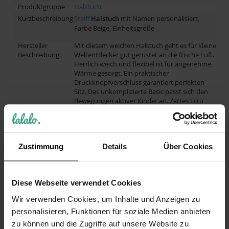
Produktgruppe
Halstuch
Kurzbeschreibung
Steiff
Halstuch
mit Namen personalisiert,
Farbe Beige, Einheitsgröße
Hersteller
Mit diesem weichen Halstuch geht es für kleine
Beschreibung
Weltentdecker gut gerüstet an die frische Luft.
Herrlich weich und flexibel ist für angenehme
Wärme gesorgt. Ein praktischer
Druckknopfverschluss garantiert perfekten
Sitz. Das unkomplizierte Basic passt sich den
Bewegungen aktiver Kinder an. Zartes Ecru
bringt klassischen Chic in viele Alltags-Outfits
und ist auch wunderschön festlich
kombinierbar. Ein flauschiges Steiff
Teddybärmotiv hält vom Tuchzipfel aus die
Augen für Ihr Kleines offen. Charmanter
Zustimmung
Details
Über Cookies
Begleiter!
Diese Webseite verwendet Cookies
REZENSIONEN
Wir verwenden Cookies, um Inhalte und Anzeigen zu
personalisieren, Funktionen für soziale Medien anbieten
Schreibe eine Bewertung
zu können und die Zugriffe auf unsere Website zu