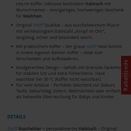
cm) im Koffer, inklusive besticktem
Halstuch
mit
Wunschnamen – einzigartiges, hochwertiges Geschenk
für
Mädchen
.
Original
Steiff
Qualität – Aus kuschelweichem Plüsch
mit vermessingtem Edelstahl „Knopf im Ohr“,
langlebig, sicher und besonders weich.
Mit praktischem Koffer – Der graue
Steiff
Hase kommt
in einem eigenen kleinen Koffer – ideal zum
Verschenken und Aufbewahren.
Rabattcode
Kindgerechtes Design – Gefüllt mit Granulat-Säckchen
für stabilen Sitz und extra Fühlerlebnis. Hase
waschbar bei 30 °C (Koffer nicht waschbar).
Für viele Anlässe – Perfektes Geschenk zur Geburt,
Taufe, Geburtstag, Ostern, Weihnachten oder einfach
als liebevolle Überraschung für Babys und Kinder.
DETAILS
Steiff
Kuscheltier
+ personalisiertes
Halstuch
– Original