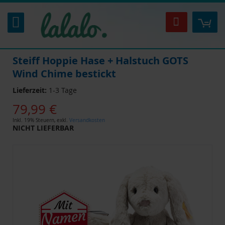
Zum
Inhalt
Mei
Suche
springen
Steiff Hoppie Hase + Halstuch GOTS
Wind Chime bestickt
Lieferzeit:
1-3 Tage
79,99 €
Inkl. 19% Steuern
,
exkl.
Versandkosten
NICHT LIEFERBAR
Zum
Ende
der
Bildgalerie
springen