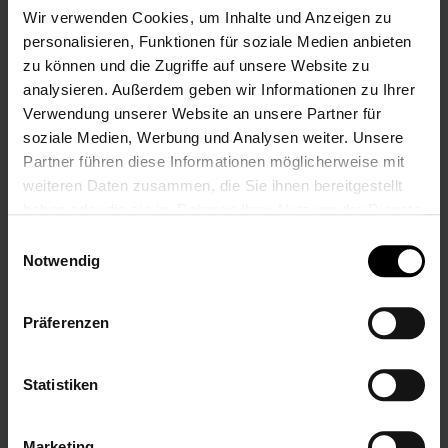
Wir verwenden Cookies, um Inhalte und Anzeigen zu
MEHR INFORMATIONEN
personalisieren, Funktionen für soziale Medien anbieten
Artikelnummer
188784
zu können und die Zugriffe auf unsere Website zu
Gewicht
0.4 kg
analysieren. Außerdem geben wir Informationen zu Ihrer
Hersteller
Steiff
Verwendung unserer Website an unsere Partner für
Pflegehinweiß
Waschbar bei 30 Grad, Schongang
soziale Medien, Werbung und Analysen weiter. Unsere
Kollektion / Serie
Hoppie Hase
Partner führen diese Informationen möglicherweise mit
Zielgruppe
Babys
,
Baby
,
Kinder
,
Kind
,
Mädchen
weiteren Daten zusammen, die Sie ihnen bereitgestellt
Motiv / Form
Bär
haben oder die sie im Rahmen Ihrer Nutzung der Dienste
Personalisierung
Bestickt
gesammelt haben.
Einwilligungsauswahl
Muster
Farbig
Notwendig
Altersgruppe
Jugendliche
Anlass
Geburt
,
Taufe
,
Geburtstag
,
Ostern
,
Nikolaus
,
Weihnachten
,
Mitbringsel
Präferenzen
Material
aus kuschelweichem Plüsch, 100% Polyester,
mit synthetischem Füllmaterial gestopft
Primärfarbe
Grau
Statistiken
Größe
26 cm
Hinweise
Die Größe der Bestickung und die Position
variieren möglicherweise je nach gewählter
Marketing