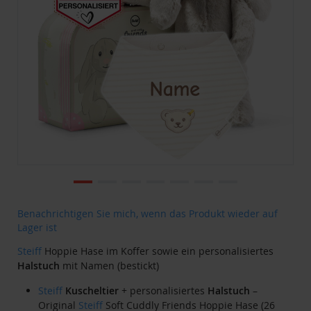
Zum
Benachrichtigen Sie mich, wenn das Produkt wieder auf
Anfang
Lager ist
der
Steiff
Hoppie Hase im Koffer sowie ein personalisiertes
Bildgalerie
Halstuch
mit Namen (bestickt)
springen
Steiff
Kuscheltier
+ personalisiertes
Halstuch
–
Original
Steiff
Soft Cuddly Friends Hoppie Hase (26