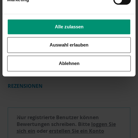
Schriftart, Anzahl Buchstaben und Motiv. Die
Bestickung kann von dem Beispielfoto
abweichen.
Hersteller
80968
Artikelnummer
Alle zulassen
Hersteller EAN
4001505080968
Produktgruppe
Kuscheltier
,
Halstuch
Auswahl erlauben
Kurzbeschreibung
Steiff
Hoppie Hase im Koffer sowie ein
personalisiertes
Halstuch
mit Namen
(bestickt)
Ablehnen
REZENSIONEN
Schreibe eine Bewertung
Nur registrierte Benutzer können
Bewertungen schreiben. Bitte
loggen Sie
sich ein
oder
erstellen Sie ein Konto